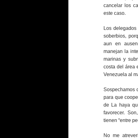
cancelar los c
este caso.
Los delegados 
soberbios, por
aun en ausenc
manejan la int
marinas y subm
costa del área 
Venezuela al m
Sospechamos q
para que cooper
de La haya que
favorecer. Son
tienen “entre p
No me atrever