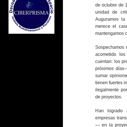
de octubre de 1
unidad de cri
Auguramos la 
merece el ca
mantengamos co
Sospechamos qu
acometido los
cuentan: los p
próximos días
sumar opinione
tienen fuertes i
ilegalmente po
de proyectos.
Han logrado a
empresas trans
— en la proyec