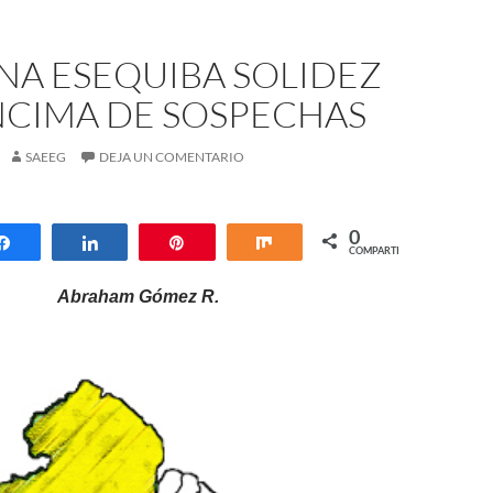
NA ESEQUIBA SOLIDEZ
NCIMA DE SOSPECHAS
SAEEG
DEJA UN COMENTARIO
0
Compartir
Compartir
Pin
Compartir
COMPARTIR
Abraham Gómez R.