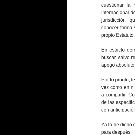
cuestionar la 
Internacional d
jurisdicción 
conocer forma y
propio Estatuto.
En estricto de
buscar, salvo r
apego absoluto 
Por lo pronto, 
vez como en ni
a compartir. Co
de las especifi
con anticipació
Ya lo he dicho e
para después.