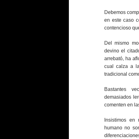
Debemos compart
en este caso co
contencioso que
Del mismo modo
devino el cita
arrebató, ha af
cual calza a l
tradicional com
Bastantes ve
demasiados ler
comenten en las
Insistimos en
humano no son 
diferenciacio