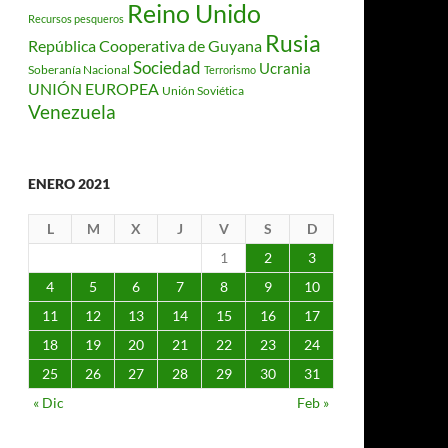
Reino Unido
Recursos pesqueros
Rusia
República Cooperativa de Guyana
Sociedad
Ucrania
Soberanía Nacional
Terrorismo
UNIÓN EUROPEA
Unión Soviética
Venezuela
ENERO 2021
L
M
X
J
V
S
D
1
2
3
4
5
6
7
8
9
10
11
12
13
14
15
16
17
18
19
20
21
22
23
24
25
26
27
28
29
30
31
« Dic
Feb »