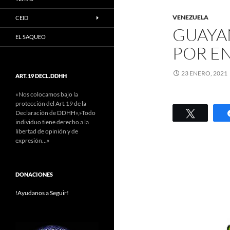
VENEZUELA
CEID
GUAYA
EL SAQUEO
POR E
23 ENERO, 2021
ART.19 DECL.DDHH
«Nos colocamos bajo la
protección del Art.19 de la
Twittear
Declaración de DDHH»,»Todo
individuo tiene derecho a la
libertad de opinión y de
expresión…»
DONACIONES
!Ayudanos a Seguir!