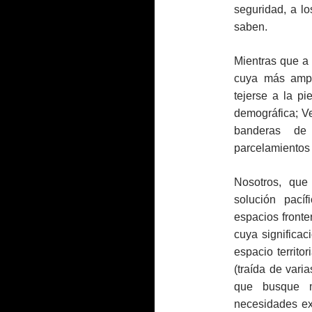
seguridad, a l
saben.
Mientras que a 
cuya más ampli
tejerse a la p
demográfica; V
banderas de 
parcelamientos 
Nosotros, que
solución pacíf
espacios fronte
cuya significa
espacio territo
(traída de vari
que busque 
necesidades exi