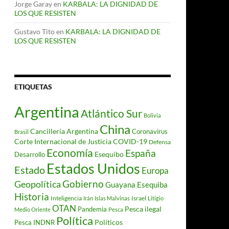
Jorge Garay
en
KARBALA: LA DIGNIDAD DE
LOS QUE RESISTEN
Gustavo Tito
en
KARBALA: LA DIGNIDAD DE
LOS QUE RESISTEN
ETIQUETAS
Argentina
Atlántico Sur
Bolivia
China
Cancillería Argentina
Coronavirus
Brasil
Corte Internacional de Justicia
COVID-19
Defensa
Economía
España
Desarrollo
Esequibo
Estados Unidos
Estado
Europa
Gobierno
Geopolítica
Guayana Esequiba
Historia
Inteligencia
Israel
Irán
Islas Malvinas
Litigio
OTAN
Pesca ilegal
Pandemia
Medio Oriente
Pesca
Política
Políticos
Pesca INDNR