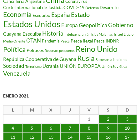
Cancillería Argentina
Coronavirus
Corte Internacional de Justicia
COVID-19
Desarrollo
Defensa
Economía
Estado
España
Esequibo
Estados Unidos
Gobierno
Geopolítica
Europa
Historia
Guayana Esequiba
Inteligencia
Israel
Irán
Islas Malvinas
Litigio
OTAN
Pesca ilegal
Pandemia
Pesca INDNR
Medio Oriente
Pesca
Reino Unido
Política
Políticos
Recursos pesqueros
Rusia
República Cooperativa de Guyana
Soberanía Nacional
Sociedad
Ucrania
UNIÓN EUROPEA
Unión Soviética
Terrorismo
Venezuela
ENERO 2021
L
M
X
J
V
S
D
1
2
3
4
5
6
7
8
9
10
11
12
13
14
15
16
17