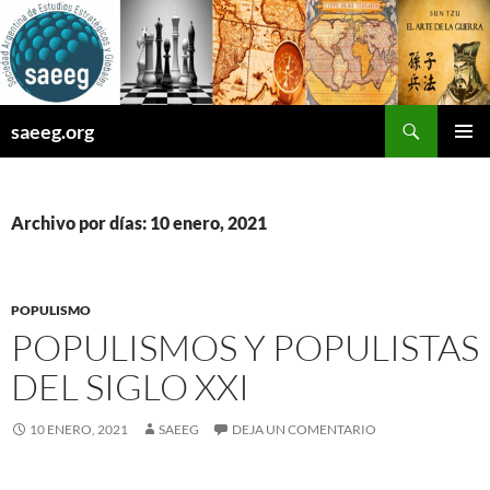
Saltar
al
contenido
Buscar
saeeg.org
MENÚ
PRINCI
Archivo por días: 10 enero, 2021
POPULISMO
POPULISMOS Y POPULISTAS
DEL SIGLO XXI
10 ENERO, 2021
SAEEG
DEJA UN COMENTARIO