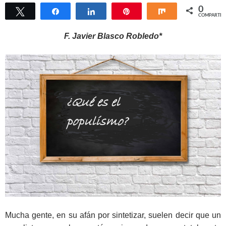
0
Twittear
Compartir
Compartir
Pin
Compartir
COMPARTIR
F. Javier Blasco Robledo*
Mucha gente, en su afán por sintetizar, suelen decir que un