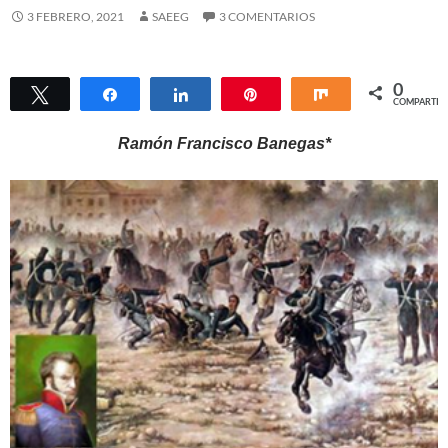
3 FEBRERO, 2021
SAEEG
3 COMENTARIOS
0
Twittear
Compartir
Compartir
Pin
Compartir
COMPARTIR
Ramón Francisco Banegas*