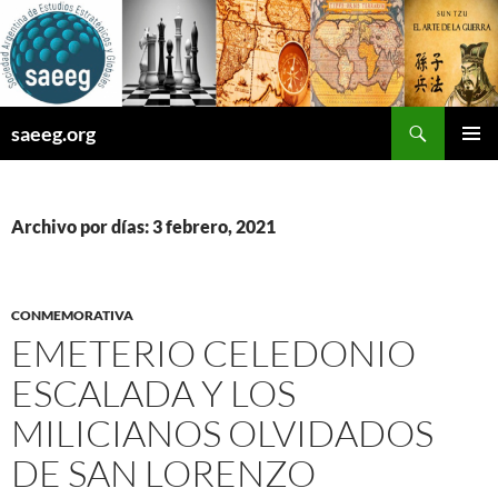
Saltar
al
contenido
Buscar
saeeg.org
MENÚ
PRINCI
Archivo por días: 3 febrero, 2021
CONMEMORATIVA
EMETERIO CELEDONIO
ESCALADA Y LOS
MILICIANOS OLVIDADOS
DE SAN LORENZO