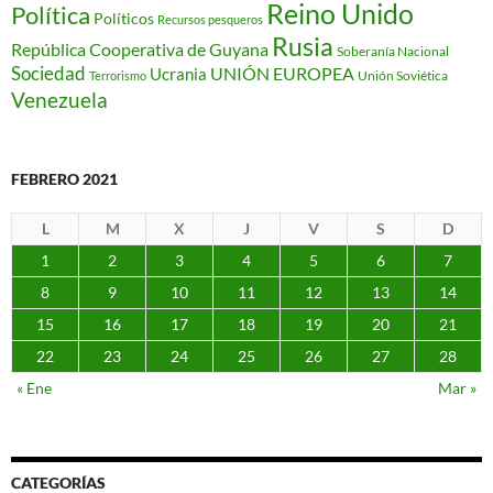
Reino Unido
Política
Políticos
Recursos pesqueros
Rusia
República Cooperativa de Guyana
Soberanía Nacional
Sociedad
Ucrania
UNIÓN EUROPEA
Unión Soviética
Terrorismo
Venezuela
FEBRERO 2021
L
M
X
J
V
S
D
1
2
3
4
5
6
7
8
9
10
11
12
13
14
15
16
17
18
19
20
21
22
23
24
25
26
27
28
« Ene
Mar »
CATEGORÍAS