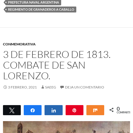
PREFECTURA NAVAL ARGENTINA
REGIMIENTO DE GRANADEROS A CABALLO
CONMEMORATIVA
3 DE FEBRERO DE 1813.
COMBATE DE SAN
LORENZO.
3 FEBRERO, 2021
SAEEG
DEJA UN COMENTARIO
0
Twittear
Compartir
Compartir
Pin
Compartir
COMPARTIR