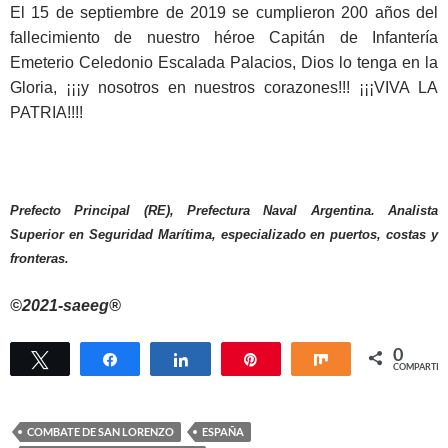
El 15 de septiembre de 2019 se cumplieron 200 años del
fallecimiento de nuestro héroe Capitán de Infantería
Emeterio Celedonio Escalada Palacios, Dios lo tenga en la
Gloria, ¡¡¡y nosotros en nuestros corazones!!! ¡¡¡VIVA LA
PATRIA!!!!
Prefecto Principal (RE), Prefectura Naval Argentina. Analista
Superior en Seguridad Marítima, especializado en puertos, costas y
fronteras.
©2021-saeeg®
0
Twittear
Compartir
Compartir
Pin
Compartir
COMPARTIR
COMBATE DE SAN LORENZO
ESPAÑA