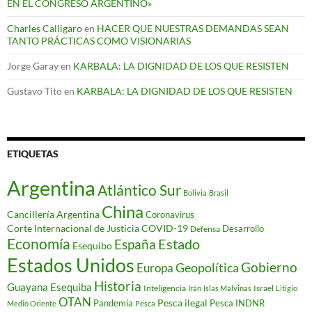
EN EL CONGRESO ARGENTINO»
Charles Calligaro
en
HACER QUE NUESTRAS DEMANDAS SEAN
TANTO PRÁCTICAS COMO VISIONARIAS
Jorge Garay
en
KARBALA: LA DIGNIDAD DE LOS QUE RESISTEN
Gustavo Tito
en
KARBALA: LA DIGNIDAD DE LOS QUE RESISTEN
ETIQUETAS
Argentina
Atlántico Sur
Bolivia
Brasil
China
Cancillería Argentina
Coronavirus
Corte Internacional de Justicia
COVID-19
Desarrollo
Defensa
Economía
Estado
España
Esequibo
Estados Unidos
Gobierno
Geopolítica
Europa
Historia
Guayana Esequiba
Inteligencia
Israel
Irán
Islas Malvinas
Litigio
OTAN
Pesca ilegal
Pandemia
Pesca INDNR
Medio Oriente
Pesca