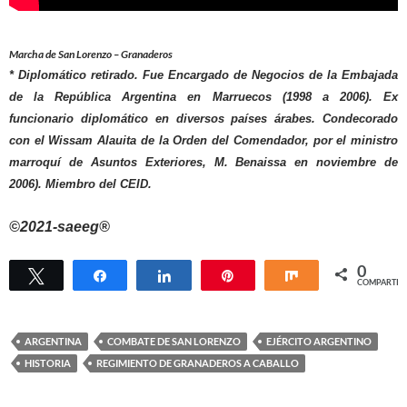
Marcha de San Lorenzo – Granaderos
*
Diplomático retirado. Fue Encargado de Negocios de la Embajada
de la República Argentina en Marruecos (1998 a 2006). Ex
funcionario diplomático en diversos países árabes. Condecorado
con el Wissam Alauita de la Orden del Comendador, por el ministro
marroquí de Asuntos Exteriores, M. Benaissa en noviembre de
2006). Miembro del CEID.
©2021-saeeg®
0
Twittear
Compartir
Compartir
Pin
Compartir
COMPARTIR
ARGENTINA
COMBATE DE SAN LORENZO
EJÉRCITO ARGENTINO
HISTORIA
REGIMIENTO DE GRANADEROS A CABALLO