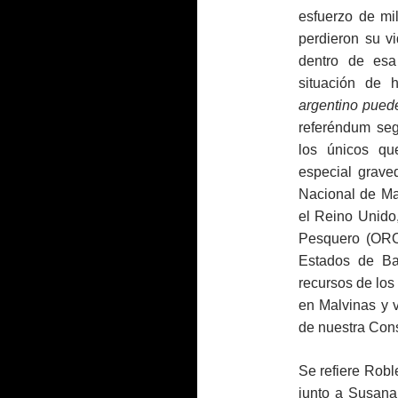
esfuerzo de mi
perdieron su v
dentro de esa
situación de 
argentino pued
referéndum seg
los únicos qu
especial grave
Nacional de Mal
el Reino Unido
Pesquero (ORO
Estados de Ba
recursos de los 
en Malvinas y v
de nuestra Cons
Se refiere Robl
junto a Susana 