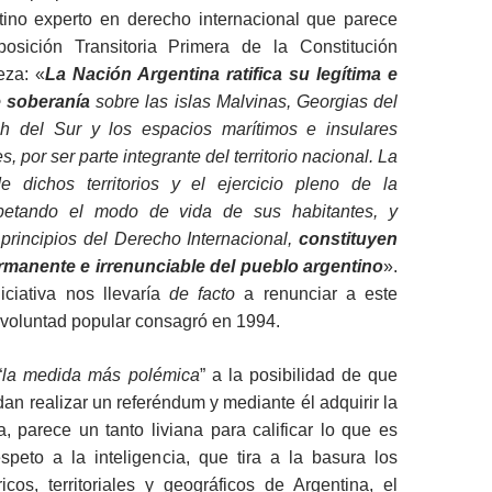
ino experto en derecho internacional que parece
posición Transitoria Primera de la Constitución
eza: «
La Nación Argentina ratifica su legítima e
e soberanía
sobre las islas Malvinas, Georgias del
h del Sur y los espacios marítimos e insulares
, por ser parte integrante del territorio nacional. La
e dichos territorios y el ejercicio pleno de la
spetando el modo de vida de sus habitantes, y
principios del Derecho Internacional,
constituyen
rmanente e irrenunciable del pueblo argentino
».
niciativa nos llevaría
de facto
a renunciar a este
a voluntad popular consagró en 1994.
“
la medida más polémica
” a la posibilidad de que
dan realizar un referéndum y mediante él adquirir la
, parece un tanto liviana para calificar lo que es
speto a la inteligencia, que tira a la basura los
icos, territoriales y geográficos de Argentina, el