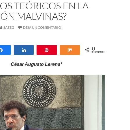
OS TEÓRICOS EN LA
IÓN MALVINAS?
SAEEG
DEJA UN COMENTARIO
0
Compartir
Compartir
Pin
Compartir
COMPARTIR
César Augusto Lerena*