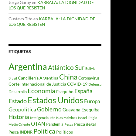
Jorge Garay
en
KARBALA: LA DIGNIDAD DE
LOS QUE RESISTEN
Gustavo Tito
en
KARBALA: LA DIGNIDAD DE
LOS QUE RESISTEN
ETIQUETAS
Argentina
Atlántico Sur
Bolivia
China
Cancillería Argentina
Coronavirus
Brasil
Corte Internacional de Justicia
COVID-19
Defensa
Economía
España
Desarrollo
Esequibo
Estados Unidos
Estado
Europa
Gobierno
Geopolítica
Guayana Esequiba
Historia
Inteligencia
Israel
Irán
Islas Malvinas
Litigio
OTAN
Pesca ilegal
Pandemia
Medio Oriente
Pesca
Política
Políticos
Pesca INDNR