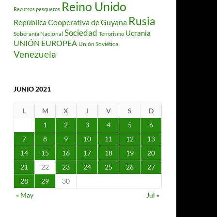
Reino Unido
Recursos pesqueros
Rusia
República Cooperativa de Guyana
Sociedad
Ucrania
Soberanía Nacional
Terrorismo
UNIÓN EUROPEA
Unión Soviética
Venezuela
JUNIO 2021
L
M
X
J
V
S
D
1
2
3
4
5
6
7
8
9
10
11
12
13
14
15
16
17
18
19
20
21
22
23
24
25
26
27
28
29
30
« May
Jul »