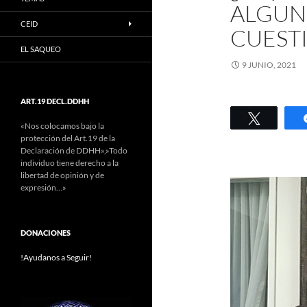
ALGUN
CEID
CUEST
EL SAQUEO
9 JUNIO, 2021
ART.19 DECL.DDHH
Twittear
«Nos colocamos bajo la
protección del Art.19 de la
Declaración de DDHH»,»Todo
individuo tiene derecho a la
libertad de opinión y de
expresión…»
DONACIONES
!Ayudanos a Seguir!