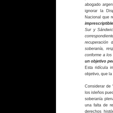
abogado argent
ignorar la Dis
Nacional que r
imprescriptibl
Sur y Sándwic
correspondientes
recuperación d
soberanía, re
conforme a los 
un objetivo pe
Esta ridícula i
objetivo, que l
Considerar de 
los isleños pue
soberanía plena
una falta de re
derechos histór