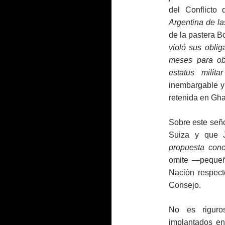
del Conflicto
Argentina
de la
de la pastera Bo
violó sus oblig
meses para obt
estatus milit
inembargable y
retenida en Gha
Sobre este seño
Suiza y que J
propuesta conc
omite —pequeñ
Nación respect
Consejo.
No es riguro
implantados en