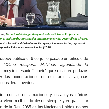
hen, “
de nacionalidad argentina y residente en Suiza, es Profesor de
n el Instituto de Altos Estudios Internacionales y del Desarrollo de Ginebra,
mité sobre la Cuestión Malvinas, Georgias y Sandwich del Sur, exponiendo
 para las Relaciones Internacionales (CARI).
uquén
publicó el 6 de junio pasado un artículo de
o “
Cómo recuperar Malvinas agrandando la
n muy interesante “copete” que se cae en pedazos
r las ponderaciones de este autor a algunas
 considera novedosas.
dir que las declamaciones y los apoyos teóricos
na viene recibiendo desde siempre y en particular
ón de la Res. 2065 de las Naciones Unidas, no nos