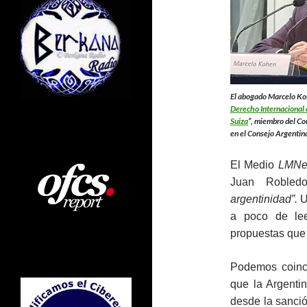
El abogado Marcelo Ko
Derecho Internacional e
Suiza
”, miembro del Co
en el Consejo Argentino
El Medio
LMNe
Juan Robled
argentinidad”.
U
a poco de lee
propuestas que
Podemos coinci
que la Argenti
desde la sanci