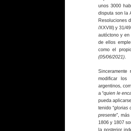
unos 3000 habi
disputa son la 
Resoluciones d
/XXVIII) y 31/49
autóctono y en
de ellos empl
como el propi
(05/06/2021)
.
Sinceramente n
modificar los
argentinos, co
a “
quien le enc
pueda aplicarse
tenido “
glorias
presente
”, más
1806 y 1807 son
la posterior in