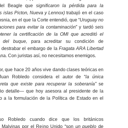
 del Beagle que
significaron la pérdida para la
s islas Picton, Nueva y Lennox)
trabajó en el caso
snia, en el que la Corte entendió, que “
Uruguay no
aciones para evitar la contaminación
” y tardó
seis
ener la certificación de la OMI que acreditó el
ar del buque,
para acreditar su condición de
 destrabar el embargo de la
Fragata ARA Libertad
na. Con juristas así, no necesitamos enemigos.
r, que hace 20 años vive dando clases teóricas en
uan Robledo considera el autor de “
la única
reta que existe para recuperar la soberanía”
se
o detalle— que hoy asesora al presidente de la
o a la formulación de la Política de Estado en el
so Robledo cuando dice que los británicos
 Malvinas por el Reino Unido “son
un pueblo
de