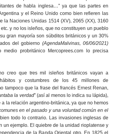
tantes de habla inglesa…” ya que las partes en
Argentina y el Reino Unido como bien refieren las
e la Naciones Unidas 1514 (XV), 2065 (XX), 3160
 etc. y no los isleños, que no constituyen un pueblo
 su gran mayoría son súbditos británicos y un 30%
eados del gobierno
(AgendaMalvinas, 06/06/2021)
o medio probritánico Mercoprees.com lo precisa
o creo que tres mil isleños británicos vayan a
 hábitos y costumbres de los 45 millones de
mo tampoco que la frase del francés Ernest Renan,
antaba la verdad
” (así al menos lo indica su lápida),
 a la relación argentino-británica, ya que no hemos
 comunes en el pasado y una voluntad común en el
 bien todo lo contrario. Las invasiones inglesas de
 un ejemplo. El quiebre de la unidad rioplatense y
dependencia de la Banda Oriental otro. En 1825 el