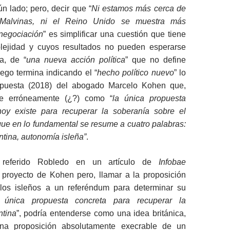
ún lado; pero, decir que “
Ni estamos más cerca de
 Malvinas, ni el Reino Unido se muestra más
 negociación
” es simplificar una cuestión que tiene
lejidad y cuyos resultados no pueden esperarse
a, de “
una nueva acción política
” que no define
ego termina indicando el “
hecho político nuevo
” lo
ropuesta (2018) del abogado Marcelo Kohen que,
ne erróneamente (¿?) como “
la única propuesta
oy existe para recuperar la soberanía sobre el
que en lo fundamental se resume a cuatro palabras:
tina, autonomía isleña”
.
referido Robledo en un artículo de
Infobae
l proyecto de Kohen pero, llamar a la proposición
 los isleños a un referéndum para determinar su
 única propuesta concreta para recuperar la
ntina
”, podría entenderse como una idea británica,
na proposición absolutamente execrable de un