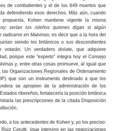
les de combatientes y el de los 649 muertos que
ida defendiendo esos derechos. Más aún, cuando
 propuesta, Kohen mantiene vigente la misma
hoy:
serían los isleños quienes digan si algún
e radicarse en Malvinas;
es decir que a la hora del
uirían siendo los británicos o sus descendientes
e votarán. Un verdadero dislate, que adquiere
dad, porque este “experto” integra hoy el Consejo
vinas y, entre otras cosas promueve, al igual que
, las Organizaciones Regionales de Ordenamiento
P) que son un instrumento destinado a que los
ndera se apropien de la administración de los
Estados ribereños, fortalecería la posición británica
iolaría las prescripciones de la citada Disposición
titución.
edo, a los antecedentes de Kohen y, yo los preciso:
Ruiz Cerutti, (que intervino en las negociaciones