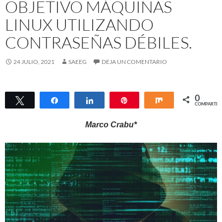
OBJETIVO MÁQUINAS
LINUX UTILIZANDO
CONTRASEÑAS DÉBILES.
24 JULIO, 2021
SAEEG
DEJA UN COMENTARIO
0
Twittear
Compartir
Compartir
Pin
Compartir
COMPARTIR
Marco Crabu*