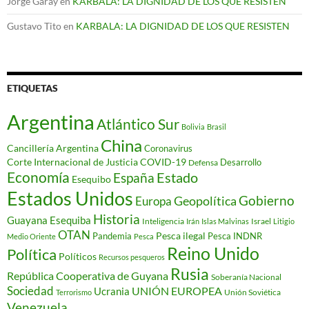
Jorge Garay
en
KARBALA: LA DIGNIDAD DE LOS QUE RESISTEN
Gustavo Tito
en
KARBALA: LA DIGNIDAD DE LOS QUE RESISTEN
ETIQUETAS
Argentina
Atlántico Sur
Bolivia
Brasil
China
Cancillería Argentina
Coronavirus
Corte Internacional de Justicia
COVID-19
Desarrollo
Defensa
Economía
Estado
España
Esequibo
Estados Unidos
Gobierno
Geopolítica
Europa
Historia
Guayana Esequiba
Inteligencia
Israel
Irán
Islas Malvinas
Litigio
OTAN
Pesca ilegal
Pandemia
Pesca INDNR
Medio Oriente
Pesca
Reino Unido
Política
Políticos
Recursos pesqueros
Rusia
República Cooperativa de Guyana
Soberanía Nacional
Sociedad
Ucrania
UNIÓN EUROPEA
Unión Soviética
Terrorismo
Venezuela