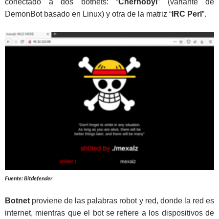
conectado a dos botnets: “
Chernobyl
” (variante de
DemonBot basado en Linux) y otra de la matriz “
IRC Perl
”.
Fuente: Bitdefender
Botnet
proviene de las palabras robot y red, donde la red es
internet, mientras que el bot se refiere a los dispositivos de