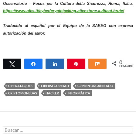
Osservatorio – Focus per la Cultura della Sicurezza, Roma, Italia,
https://www.ofcs.it/cyber/cryptojacking-attenzione-a-diicot-brute/
Traducido al español por el Equipo de la SAEEG con expresa
autorización del autor.
0
Twittear
Compartir
Compartir
Pin
Compartir
COMPARTIR
CIBERATAQUES
CIBERSEGURIDAD
CRIMEN ORGANIZADO
CRIPTOMONEDAS
HACKER
INFORMÁTICA
Buscar: