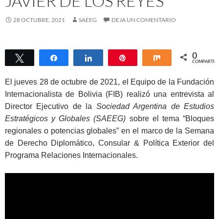
JAVIER DE LOS REYES
28 OCTUBRE, 2021
SAEEG
DEJA UN COMENTARIO
0
Twittear
Compartir
Compartir
Pin
Compartir
COMPARTIR
El jueves 28 de octubre de 2021, el Equipo de la Fundación
Internacionalista de Bolivia (FIB) realizó una entrevista al
Director Ejecutivo de la
Sociedad Argentina de Estudios
Estratégicos y Globales (SAEEG)
sobre el tema “Bloques
regionales o potencias globales” en el marco de la Semana
de Derecho Diplomático, Consular & Política Exterior del
Programa Relaciones Internacionales.