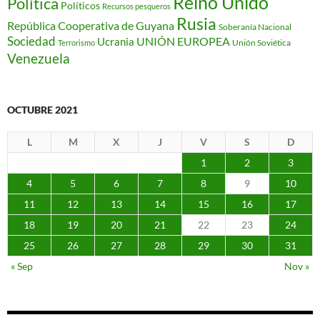
Reino Unido
Política
Políticos
Recursos pesqueros
Rusia
República Cooperativa de Guyana
Soberanía Nacional
Sociedad
Ucrania
UNIÓN EUROPEA
Unión Soviética
Terrorismo
Venezuela
OCTUBRE 2021
L
M
X
J
V
S
D
1
2
3
4
5
6
7
8
9
10
11
12
13
14
15
16
17
18
19
20
21
22
23
24
25
26
27
28
29
30
31
« Sep
Nov »