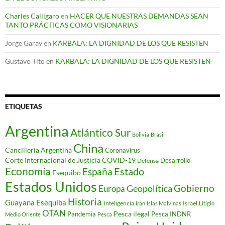
Charles Calligaro
en
HACER QUE NUESTRAS DEMANDAS SEAN
TANTO PRÁCTICAS COMO VISIONARIAS
Jorge Garay
en
KARBALA: LA DIGNIDAD DE LOS QUE RESISTEN
Gustavo Tito
en
KARBALA: LA DIGNIDAD DE LOS QUE RESISTEN
ETIQUETAS
Argentina
Atlántico Sur
Bolivia
Brasil
China
Cancillería Argentina
Coronavirus
Corte Internacional de Justicia
COVID-19
Desarrollo
Defensa
Economía
Estado
España
Esequibo
Estados Unidos
Gobierno
Geopolítica
Europa
Historia
Guayana Esequiba
Inteligencia
Israel
Irán
Islas Malvinas
Litigio
OTAN
Pesca ilegal
Pandemia
Pesca INDNR
Medio Oriente
Pesca