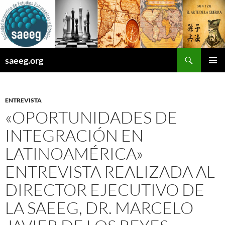
Saltar
al
contenido
Buscar
saeeg.org
MENÚ
PRINCI
ENTREVISTA
«OPORTUNIDADES DE
INTEGRACIÓN EN
LATINOAMÉRICA»
ENTREVISTA REALIZADA AL
DIRECTOR EJECUTIVO DE
LA SAEEG, DR. MARCELO