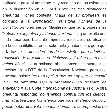
balbucear pese al ambiente muy recatado de los asistentes
en la disertación en el CARI. Entre las más destacadas
preguntas Kohen contesta: “
nada de su propuesta es
contrario a la Disposición Transitoria Primera de la
Constitución”
¿en serio? Manifiesta que su propuesta es
“
soberanía argentina y autonomía isleña
”, la que resulta una
linda frase pero bastante imprecisa respecto a su alcance
de la compatibilidad entre soberanía y autonomía; pero que
a la luz de la “
libre decisión de los isleños para admitir la
radicación de argentinos en Malvinas y el referéndum a los
treinta años
” es un sofisma, absolutamente contrario a lo
previsto en la DTP de la Constitución Nacional; pero este
docente insiste: “
es una opción que no hay que descartar
”
(sic); “
la Argentina
(¿él o Argentina?)
no descarta de
antemano ir a la Corte Internacional de Justicia
” (sic). A otra
pregunta responde: “
no tenemos política con los isleños,
más atractiva para los isleños que para el Reino Unido…
puede haber una veta con los isleños… mis propuestas no