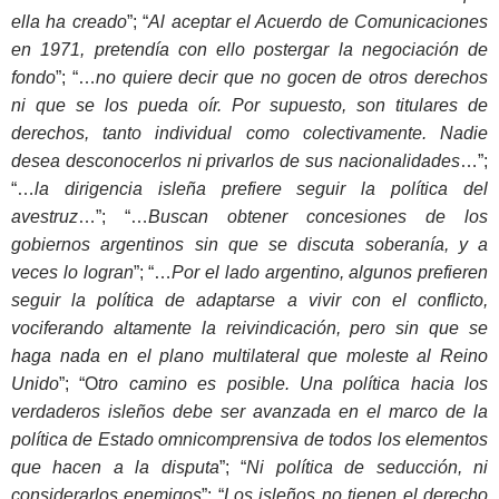
ella ha creado
”; “
Al aceptar el Acuerdo de Comunicaciones
en 1971, pretendía con ello postergar la negociación de
fondo
”; “…
no quiere decir que no gocen de otros derechos
ni que se los pueda oír. Por supuesto, son titulares de
derechos, tanto individual como colectivamente. Nadie
desea desconocerlos ni privarlos de sus nacionalidades
…”;
“…
la dirigencia isleña prefiere seguir la política del
avestruz
…”; “…
Buscan obtener concesiones de los
gobiernos argentinos sin que se discuta soberanía, y a
veces lo logran
”; “…
Por el lado argentino, algunos prefieren
seguir la política de adaptarse a vivir con el conflicto,
vociferando altamente la reivindicación, pero sin que se
haga nada en el plano multilateral que moleste al Reino
Unido
”; “O
tro camino es posible. Una política hacia los
verdaderos isleños debe ser avanzada en el marco de la
política de Estado omnicomprensiva de todos los elementos
que hacen a la disputa
”; “
Ni política de seducción, ni
considerarlos enemigos
”; “
Los isleños no tienen el derecho