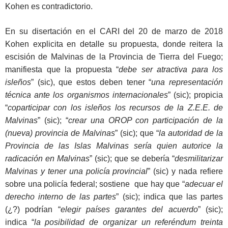
Kohen es contradictorio.
En su disertación en el CARI del 20 de marzo de 2018
Kohen explicita en detalle su propuesta, donde reitera la
escisión de Malvinas de la Provincia de Tierra del Fuego;
manifiesta que la propuesta “
debe ser
atractiva para los
isleños
” (sic), que estos deben tener “
una representación
técnica ante los organismos internacionales
” (sic); propicia
“
coparticipar con los isleños los recursos de la Z.E.E. de
Malvinas
” (sic); “
crear una OROP con participación de la
(nueva) provincia de Malvinas
” (sic); que “
la autoridad de la
Provincia de las Islas Malvinas sería quien autorice la
radicación en Malvinas
” (sic); que se debería “
desmilitarizar
Malvinas y tener una policía provincial
” (sic) y nada refiere
sobre una policía federal; sostiene que hay que “
adecuar el
derecho interno de las partes
” (sic); indica que las partes
(¿?) podrían “
elegir países garantes del acuerdo
” (sic);
indica “
la posibilidad de organizar un referéndum treinta