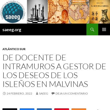
Saltar
al
contenido
Buscar
saeeg.org
MENÚ
PRINCI
ATLÁNTICO SUR
DE DOCENTE DE
INTRAMUROS A GESTOR DE
LOS DESEOS DE LOS
ISLEÑOS EN MALVINAS
24 FEBRERO, 2022
SAEEG
DEJA UN COMENTARIO