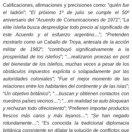
Calificaciones, afirmaciones y precisiones como: “
quién fue
el ladrón
”; “
El próximo 1º de julio se cumple el 50º
aniversario del “Acuerdo de Comunicaciones de 1971
”; “
La
elite isleña busca desprestigiar todo precio al significado de
este Acuerdo y el esfuerzo argentino
…”; “
Pretenden
mostrarlo como un Caballo de Troya, antesala de la acción
militar de 1982
”; “
contribuyó significativamente a la
prosperidad de los isleños
”; “…
realizaron proezas en post
del bienestar de los isleños, muchas veces a pesar de los
obstáculos impuestos explícita o solapadamente por las
autoridades coloniales
”; “
Fue el mejor momento de las
relaciones entre los habitantes del continente y de las islas
”;
“
Un objetivo británico
”; “…
buscan y obtienen contactos con
nuestros países vecinos
…”; “…
en realidad se auto bloquean
y rechazan todo ofrecimiento
”; “
Prefieren importar productos
frescos más caros y más lejanos
…”; “
Se han negado
rotundamente
…”; “
Es conocida la tradicional diplomacia
británica consistente en dilatar la solución de conflictos que