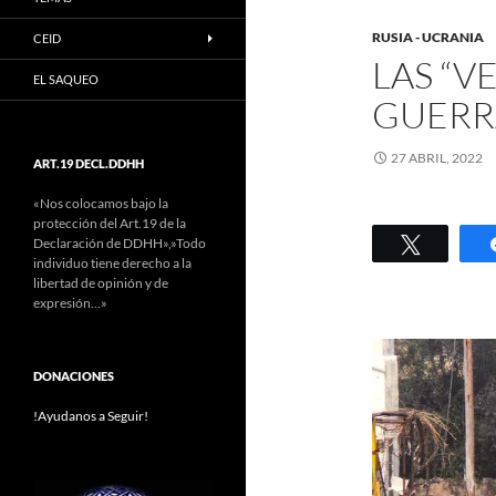
RUSIA - UCRANIA
CEID
LAS “V
EL SAQUEO
GUERR
27 ABRIL, 2022
ART.19 DECL.DDHH
«Nos colocamos bajo la
protección del Art.19 de la
Twittear
Declaración de DDHH»,»Todo
individuo tiene derecho a la
libertad de opinión y de
expresión…»
DONACIONES
!Ayudanos a Seguir!