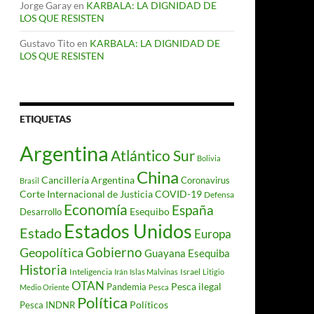
Jorge Garay
en
KARBALA: LA DIGNIDAD DE
LOS QUE RESISTEN
Gustavo Tito
en
KARBALA: LA DIGNIDAD DE
LOS QUE RESISTEN
ETIQUETAS
Argentina
Atlántico Sur
Bolivia
China
Cancillería Argentina
Coronavirus
Brasil
Corte Internacional de Justicia
COVID-19
Defensa
Economía
España
Desarrollo
Esequibo
Estados Unidos
Estado
Europa
Gobierno
Geopolítica
Guayana Esequiba
Historia
Inteligencia
Israel
Irán
Islas Malvinas
Litigio
OTAN
Pesca ilegal
Pandemia
Medio Oriente
Pesca
Política
Políticos
Pesca INDNR