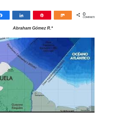
0
Compartir
Compartir
Pin
Compartir
COMPARTIR
Abraham Gómez R.*