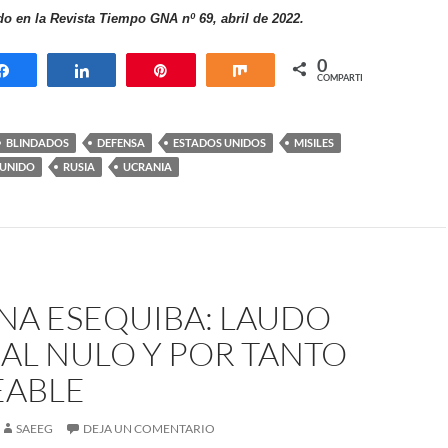
do en la Revista Tiempo GNA nº 69, abril de 2022.
0
Compartir
Compartir
Pin
Compartir
COMPARTIR
BLINDADOS
DEFENSA
ESTADOS UNIDOS
MISILES
 UNIDO
RUSIA
UCRANIA
NA ESEQUIBA: LAUDO
AL NULO Y POR TANTO
EABLE
SAEEG
DEJA UN COMENTARIO