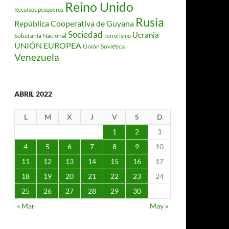
Reino Unido
Recursos pesqueros
Rusia
República Cooperativa de Guyana
Sociedad
Ucrania
Soberanía Nacional
Terrorismo
UNIÓN EUROPEA
Unión Soviética
Venezuela
ABRIL 2022
L
M
X
J
V
S
D
1
2
3
4
5
6
7
8
9
10
11
12
13
14
15
16
17
18
19
20
21
22
23
24
25
26
27
28
29
30
« Mar
May »