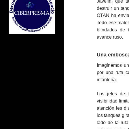
Javelin, que 
destruir un ta
OTAN ha enviad
Todo ese mater
blindados de 
avance ruso.
Una embosca
Imaginemos un
por una ruta 
infantería.
Los jefes de 
visibilidad lim
atención les d
los tanques gir
lado de la rut