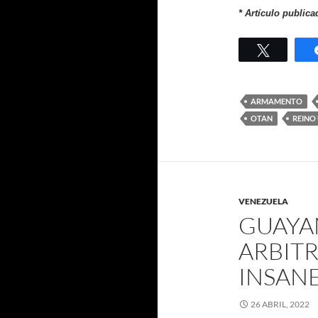
* Artículo publica
Twittear
ARMAMENTO
OTAN
REINO
VENEZUELA
GUAYA
ARBITR
INSAN
26 ABRIL, 2022