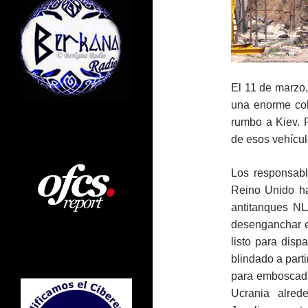
El 11 de marzo
una enorme col
rumbo a Kiev. 
de esos vehícul
Los responsabl
Reino Unido ha
antitanques N
desenganchar el
listo para disp
blindado a parti
para emboscada
Ucrania alred