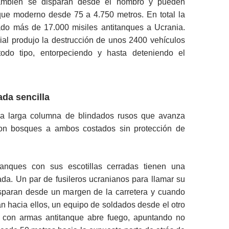
también se disparan desde el hombro y pueden
nque moderno desde 75 a 4.750 metros. En total la
o más de 17.000 misiles antitanques a Ucrania.
ial produjo la destrucción de unos 2400 vehículos
todo tipo, entorpeciendo y hasta deteniendo el
da sencilla
a larga columna de blindados rusos que avanza
con bosques a ambos costados sin protección de
tanques con sus escotillas cerradas tienen una
itada. Un par de fusileros ucranianos para llamar su
isparan desde un margen de la carretera y cuando
an hacia ellos, un equipo de soldados desde el otro
a con armas antitanque abre fuego, apuntando no