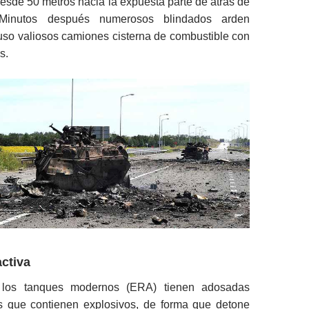
esde 50 metros hacia la expuesta parte de atrás de
 Minutos después numerosos blindados arden
luso valiosos camiones cisterna de combustible con
s.
activa
 los tanques modernos (ERA) tienen adosadas
 que contienen explosivos, de forma que detone