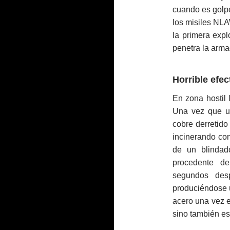
cuando es golpe
los misiles NLA
la primera expl
penetra la arma
Horrible efec
En zona hostil 
Una vez que un
cobre derretido
incinerando con
de un blindado
procedente de
segundos des
produciéndose u
acero una vez en
sino también es