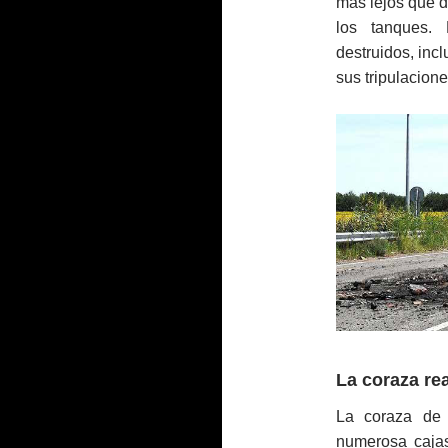
más lejos que d
los tanques.
destruidos, inc
sus tripulacione
La coraza re
La coraza de
numerosa cajas