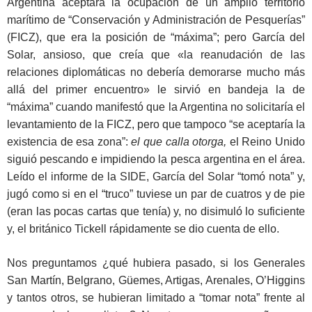
Argentina aceptara la ocupación de un amplio territorio
marítimo de “Conservación y Administración de Pesquerías”
(FICZ), que era la posición de “máxima”; pero García del
Solar, ansioso, que creía que «la reanudación de las
relaciones diplomáticas no debería demorarse mucho más
allá del primer encuentro» le sirvió en bandeja la de
“máxima” cuando manifestó que la Argentina no solicitaría el
levantamiento de la FICZ, pero que tampoco “se aceptaría la
existencia de esa zona”:
el que calla otorga,
el Reino Unido
siguió pescando e impidiendo la pesca argentina en el área.
Leído el informe de la SIDE, García del Solar “tomó nota” y,
jugó como si en el “truco” tuviese un par de cuatros y de pie
(eran las pocas cartas que tenía) y, no disimuló lo suficiente
y, el británico Tickell rápidamente se dio cuenta de ello.
Nos preguntamos ¿qué hubiera pasado, si los Generales
San Martín, Belgrano, Güemes, Artigas, Arenales, O’Higgins
y tantos otros, se hubieran limitado a “tomar nota” frente al