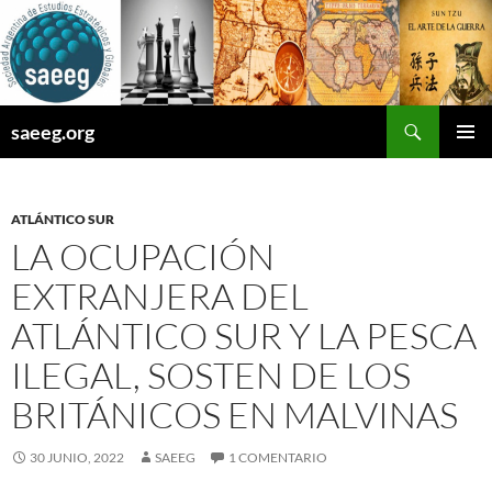
Saltar
al
contenido
Buscar
saeeg.org
MENÚ
PRINCI
ATLÁNTICO SUR
LA OCUPACIÓN
EXTRANJERA DEL
ATLÁNTICO SUR Y LA PESCA
ILEGAL, SOSTEN DE LOS
BRITÁNICOS EN MALVINAS
30 JUNIO, 2022
SAEEG
1 COMENTARIO