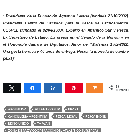
* Presidente de la Fundación Agustina Lerena (fundada 21/10/2002).
Presidente Centro de Estudios para la Pesca de Latinoamérica,
CESPEL (fundado el 02/04/1989). Experto en Atlántico Sur y Pesca.
Ex Secretario de Estado. Ex asesor en el Senado de la Nación y en
el Honorable Cámara de Diputados. Autor de: “Malvinas 1982-2022.
Una gesta heroica y 40 años de entrega. Pesca la moneda de cambio
(2021)”.
0
Twittear
Compartir
Compartir
Pin
Compartir
COMPARTIR
ARGENTINA
ATLÁNTICO SUR
BRASIL
CANCILLERÍA ARGENTINA
PESCA ILEGAL
PESCA INDNR
REINO UNIDO
TAIWÁN
ZONA DE PAZ Y COOPERACIÓN DEL ATLÁNTICO SUR ZPCAS