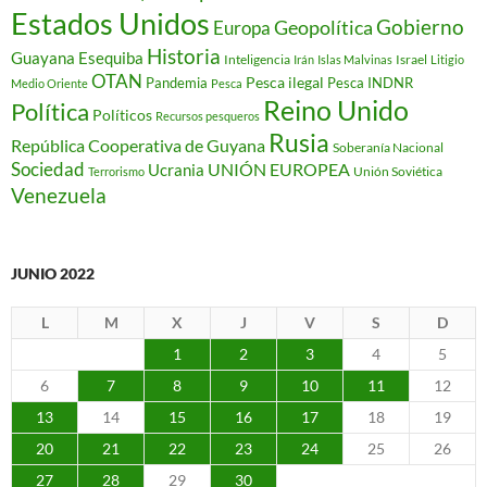
Estados Unidos
Gobierno
Geopolítica
Europa
Historia
Guayana Esequiba
Inteligencia
Israel
Irán
Islas Malvinas
Litigio
OTAN
Pesca ilegal
Pandemia
Pesca INDNR
Medio Oriente
Pesca
Reino Unido
Política
Políticos
Recursos pesqueros
Rusia
República Cooperativa de Guyana
Soberanía Nacional
Sociedad
Ucrania
UNIÓN EUROPEA
Unión Soviética
Terrorismo
Venezuela
JUNIO 2022
L
M
X
J
V
S
D
1
2
3
4
5
6
7
8
9
10
11
12
13
14
15
16
17
18
19
20
21
22
23
24
25
26
27
28
29
30