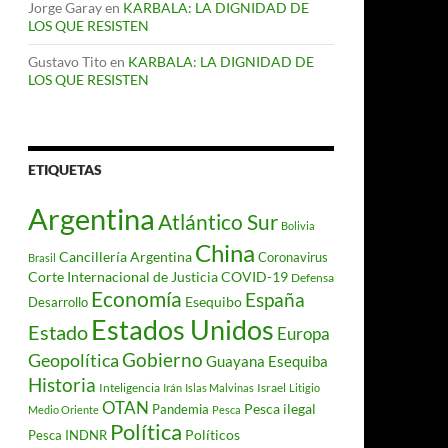
Jorge Garay
en
KARBALA: LA DIGNIDAD DE
LOS QUE RESISTEN
Gustavo Tito
en
KARBALA: LA DIGNIDAD DE
LOS QUE RESISTEN
ETIQUETAS
Argentina
Atlántico Sur
Bolivia
China
Cancillería Argentina
Coronavirus
Brasil
Corte Internacional de Justicia
COVID-19
Defensa
Economía
España
Desarrollo
Esequibo
Estados Unidos
Estado
Europa
Gobierno
Geopolítica
Guayana Esequiba
Historia
Inteligencia
Israel
Irán
Islas Malvinas
Litigio
OTAN
Pesca ilegal
Pandemia
Medio Oriente
Pesca
Política
Políticos
Pesca INDNR