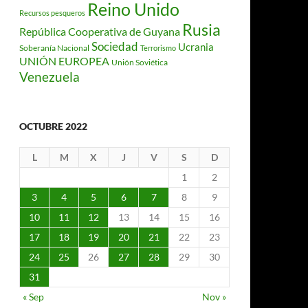
Reino Unido
Recursos pesqueros
Rusia
República Cooperativa de Guyana
Sociedad
Ucrania
Soberanía Nacional
Terrorismo
UNIÓN EUROPEA
Unión Soviética
Venezuela
OCTUBRE 2022
L
M
X
J
V
S
D
1
2
3
4
5
6
7
8
9
10
11
12
13
14
15
16
17
18
19
20
21
22
23
24
25
26
27
28
29
30
31
« Sep
Nov »