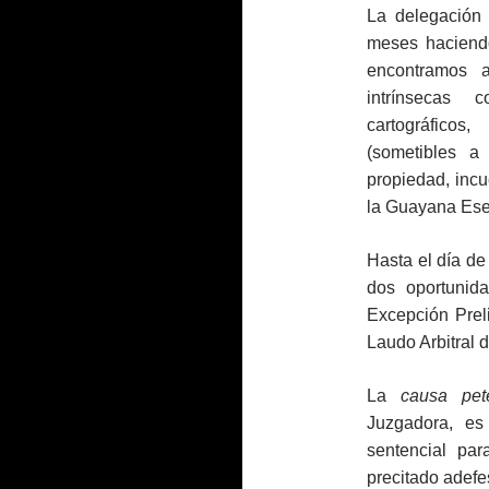
La delegación 
meses haciend
encontramos a
intrínsecas 
cartográficos
(sometibles a 
propiedad, inc
la Guayana Ese
Hasta el día d
dos oportunida
Excepción Preli
Laudo Arbitral d
La
causa pet
Juzgadora, e
sentencial pa
precitado adefes