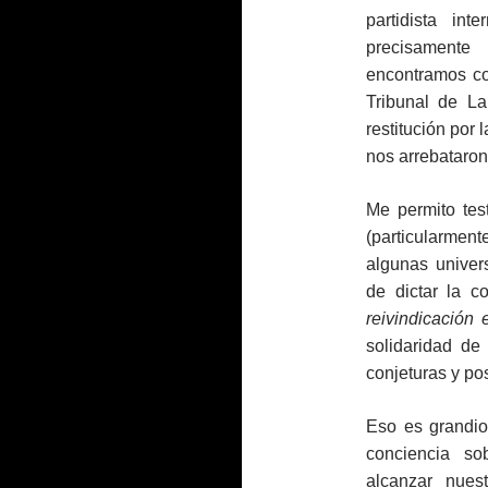
partidista int
precisament
encontramos con
Tribunal de L
restitución por
nos arrebataron
Me permito tes
(particularmen
algunas univers
de dictar la co
reivindicación e
solidaridad de
conjeturas y pos
Eso es grandio
conciencia s
alcanzar nues