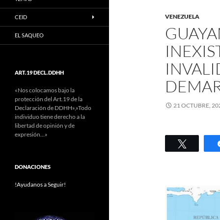
VENEZUELA
CEID
GUAYAN
EL SAQUEO
INEXIS
INVALI
ART.19 DECL.DDHH
DEMAR
«Nos colocamos bajo la
protección del Art.19 de la
21 OCTUBRE, 20
Declaración de DDHH»,»Todo
individuo tiene derecho a la
libertad de opinión y de
expresión…»
Twittear
DONACIONES
!Ayudanos a Seguir!