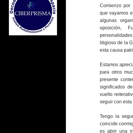
Comienzo por 
que vayamos en
algunas organi
oposición, F
personalidades 
litigioso de l
esta causa patri
Estamos aprecia
para otros muc
presente conte
significados 
vuelto reiterat
seguir con esta
Tengo la segu
coincide conmi
es abrir una i