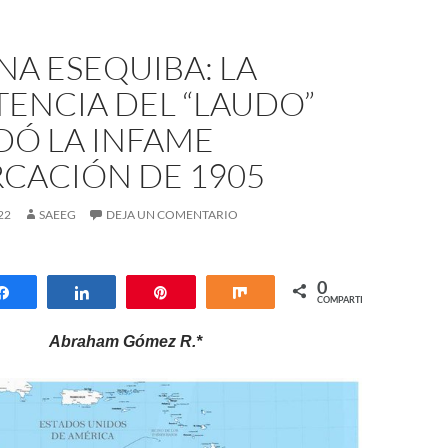
A ESEQUIBA: LA
TENCIA DEL “LAUDO”
DÓ LA INFAME
CACIÓN DE 1905
22
SAEEG
DEJA UN COMENTARIO
0
Compartir
Compartir
Pin
Compartir
COMPARTIR
Abraham Gómez R.*