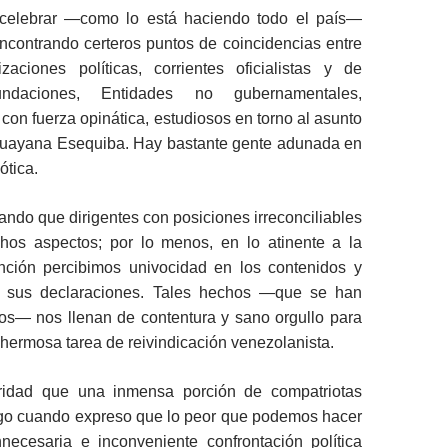
celebrar —como lo está haciendo todo el país—
contrando certeros puntos de coincidencias entre
zaciones políticas, corrientes oficialistas y de
undaciones, Entidades no gubernamentales,
con fuerza opinática, estudiosos en torno al asunto
a Guayana Esequiba. Hay bastante gente adunada en
ótica.
ndo que dirigentes con posiciones irreconciliables
hos aspectos; por lo menos, en lo atinente a la
nción percibimos univocidad en los contenidos y
de sus declaraciones. Tales hechos —que se han
ivos— nos llenan de contentura y sano orgullo para
 hermosa tarea de reivindicación venezolanista.
ridad que una inmensa porción de compatriotas
go cuando expreso que lo peor que podemos hacer
nnecesaria e inconveniente confrontación política