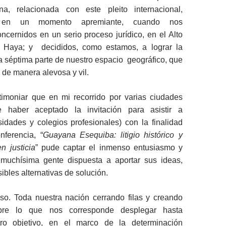
erna, relacionada con este pleito internacional,
e en un momento apremiante, cuando nos
cernidos en un serio proceso jurídico, en el Alto
a Haya; y decididos, como estamos, a lograr la
 la séptima parte de nuestro espacio geográfico, que
 de manera alevosa y vil.
timoniar que en mi recorrido por varias ciudades
te haber aceptado la invitación para asistir a
idades y colegios profesionales) con la finalidad
nferencia, “
Guayana Esequiba: litigio histórico y
n justicia
” pude captar el inmenso entusiasmo y
 muchísima gente dispuesta a aportar sus ideas,
ibles alternativas de solución.
so. Toda nuestra nación cerrando filas y creando
obre lo que nos corresponde desplegar hasta
tro objetivo, en el marco de la determinación