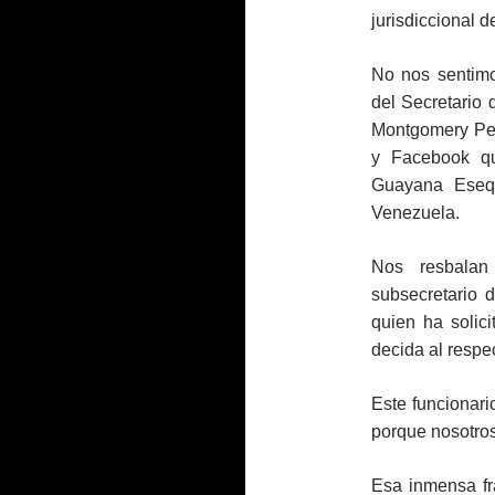
jurisdiccional d
No nos sentimo
del Secretario
Montgomery Pers
y Facebook que
Guayana Esequ
Venezuela.
Nos resbalan
subsecretario 
quien ha solic
decida al respe
Este funcionari
porque nosotros
Esa inmensa fr