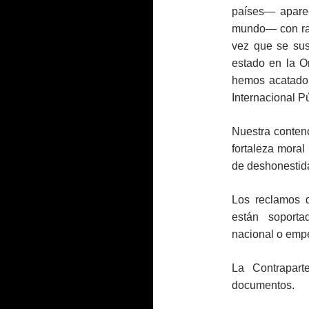
países— aparec
mundo— con ray
vez que se sus
estado en la O
hemos acatado 
Internacional Pú
Nuestra contenci
fortaleza mora
de deshonestida
Los reclamos 
están soporta
nacional o empe
La Contrapart
documentos.