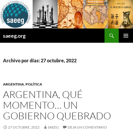
Saltar
al
contenido
Buscar
saeeg.org
MENÚ
PRINCI
Archivo por días: 27 octubre, 2022
ARGENTINA
,
POLÍTICA
ARGENTINA, QUÉ
MOMENTO… UN
GOBIERNO QUEBRADO
27 OCTUBRE, 2022
SAEEG
DEJA UN COMENTARIO