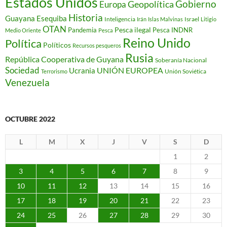
Estados Unidos
Gobierno
Geopolítica
Europa
Historia
Guayana Esequiba
Inteligencia
Israel
Irán
Islas Malvinas
Litigio
OTAN
Pesca ilegal
Pandemia
Pesca INDNR
Medio Oriente
Pesca
Reino Unido
Política
Políticos
Recursos pesqueros
Rusia
República Cooperativa de Guyana
Soberanía Nacional
Sociedad
Ucrania
UNIÓN EUROPEA
Unión Soviética
Terrorismo
Venezuela
OCTUBRE 2022
L
M
X
J
V
S
D
1
2
3
4
5
6
7
8
9
10
11
12
13
14
15
16
17
18
19
20
21
22
23
24
25
26
27
28
29
30