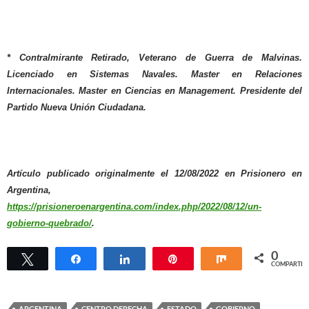
* Contralmirante Retirado, Veterano de Guerra de Malvinas.
Licenciado en Sistemas Navales. Master en Relaciones
Internacionales. Master en Ciencias en Management. Presidente del
Partido Nueva Unión Ciudadana.
Artículo publicado originalmente el 12/08/2022 en Prisionero en
Argentina,
https://prisioneroenargentina.com/index.php/2022/08/12/un-
gobierno-quebrado/
.
0
Twittear
Compartir
Compartir
Pin
Compartir
COMPARTIR
ARGENTINA
CENTRO DERECHA
ESTADO
GOBIERNO