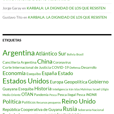
Jorge Garay
en
KARBALA: LA DIGNIDAD DE LOS QUE RESISTEN
Gustavo Tito
en
KARBALA: LA DIGNIDAD DE LOS QUE RESISTEN
ETIQUETAS
Argentina
Atlántico Sur
Bolivia
Brasil
China
Cancillería Argentina
Coronavirus
Corte Internacional de Justicia
COVID-19
Desarrollo
Defensa
Economía
Estado
España
Esequibo
Estados Unidos
Gobierno
Geopolítica
Europa
Historia
Guayana Esequiba
Inteligencia
Israel
Irán
Islas Malvinas
Litigio
OTAN
Pesca ilegal
Pandemia
Pesca INDNR
Medio Oriente
Pesca
Reino Unido
Política
Políticos
Recursos pesqueros
Rusia
República Cooperativa de Guyana
Soberanía Nacional