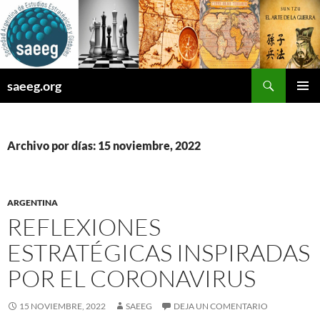
Saltar
al
contenido
Buscar
saeeg.org
MENÚ
PRINCI
Archivo por días: 15 noviembre, 2022
ARGENTINA
REFLEXIONES
ESTRATÉGICAS INSPIRADAS
POR EL CORONAVIRUS
15 NOVIEMBRE, 2022
SAEEG
DEJA UN COMENTARIO