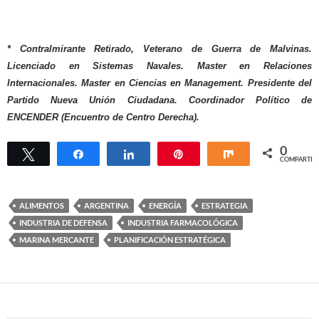
* Contralmirante Retirado, Veterano de Guerra de Malvinas.
Licenciado en Sistemas Navales. Master en Relaciones
Internacionales. Master en Ciencias en Management. Presidente del
Partido Nueva Unión Ciudadana. Coordinador Político de
ENCENDER (Encuentro de Centro Derecha).
0
Twittear
Compartir
Compartir
Pin
Compartir
COMPARTIR
ALIMENTOS
ARGENTINA
ENERGÍA
ESTRATEGIA
INDUSTRIA DE DEFENSA
INDUSTRIA FARMACOLÓGICA
MARINA MERCANTE
PLANIFICACIÓN ESTRATÉGICA