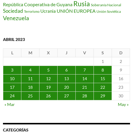
Rusia
República Cooperativa de Guyana
Soberanía Nacional
Sociedad
Ucrania
UNIÓN EUROPEA
Unión Soviética
Terrorismo
Venezuela
ABRIL 2023
L
M
X
J
V
S
D
1
2
3
4
5
6
7
8
9
10
11
12
13
14
15
16
17
18
19
20
21
22
23
24
25
26
27
28
29
30
« Mar
May »
CATEGORÍAS