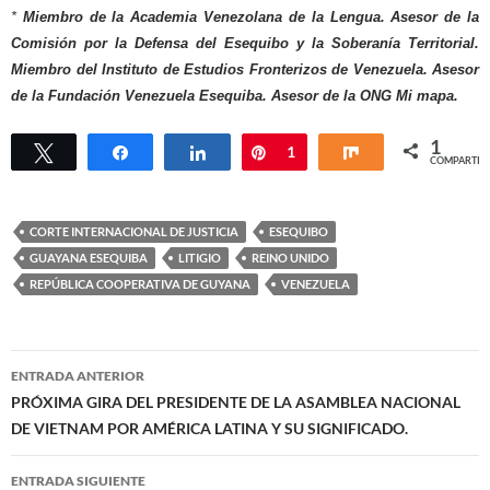
*
Miembro de la Academia Venezolana de la Lengua. Asesor de la
Comisión por la Defensa del Esequibo y la Soberanía Territorial.
Miembro del Instituto de Estudios Fronterizos de Venezuela. Asesor
de la Fundación Venezuela Esequiba. Asesor de la ONG Mi mapa.
1
Twittear
Compartir
Compartir
Pin
1
Compartir
COMPARTIR
CORTE INTERNACIONAL DE JUSTICIA
ESEQUIBO
GUAYANA ESEQUIBA
LITIGIO
REINO UNIDO
REPÚBLICA COOPERATIVA DE GUYANA
VENEZUELA
Navegación
ENTRADA ANTERIOR
de
PRÓXIMA GIRA DEL PRESIDENTE DE LA ASAMBLEA NACIONAL
DE VIETNAM POR AMÉRICA LATINA Y SU SIGNIFICADO.
entradas
ENTRADA SIGUIENTE