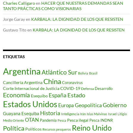
Charles Calligaro
en
HACER QUE NUESTRAS DEMANDAS SEAN
TANTO PRÁCTICAS COMO VISIONARIAS
Jorge Garay
en
KARBALA: LA DIGNIDAD DE LOS QUE RESISTEN
Gustavo Tito
en
KARBALA: LA DIGNIDAD DE LOS QUE RESISTEN
ETIQUETAS
Argentina
Atlántico Sur
Bolivia
Brasil
China
Cancillería Argentina
Coronavirus
Corte Internacional de Justicia
COVID-19
Desarrollo
Defensa
Economía
Estado
España
Esequibo
Estados Unidos
Gobierno
Geopolítica
Europa
Historia
Guayana Esequiba
Inteligencia
Israel
Irán
Islas Malvinas
Litigio
OTAN
Pesca ilegal
Pandemia
Pesca INDNR
Medio Oriente
Pesca
Reino Unido
Política
Políticos
Recursos pesqueros