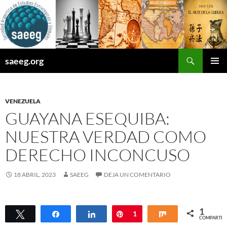
Saltar
al
contenido
Buscar
saeeg.org
MENÚ
PRINCI
VENEZUELA
GUAYANA ESEQUIBA:
NUESTRA VERDAD COMO
DERECHO INCONCUSO
18 ABRIL, 2023
SAEEG
DEJA UN COMENTARIO
1
Twittear
Compartir
Compartir
Pin
1
Compartir
COMPARTIR