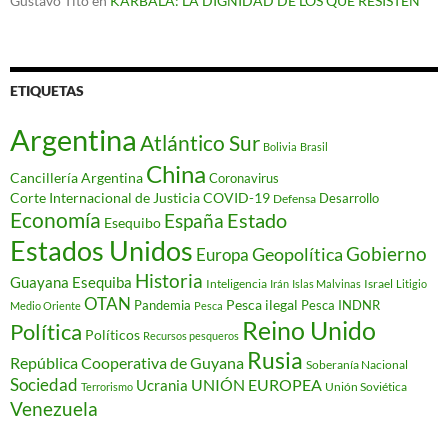
Gustavo Tito
en
KARBALA: LA DIGNIDAD DE LOS QUE RESISTEN
ETIQUETAS
Argentina
Atlántico Sur
Bolivia
Brasil
China
Cancillería Argentina
Coronavirus
Corte Internacional de Justicia
COVID-19
Desarrollo
Defensa
Economía
Estado
España
Esequibo
Estados Unidos
Gobierno
Geopolítica
Europa
Historia
Guayana Esequiba
Inteligencia
Israel
Irán
Islas Malvinas
Litigio
OTAN
Pesca ilegal
Pandemia
Pesca INDNR
Medio Oriente
Pesca
Reino Unido
Política
Políticos
Recursos pesqueros
Rusia
República Cooperativa de Guyana
Soberanía Nacional
Sociedad
Ucrania
UNIÓN EUROPEA
Unión Soviética
Terrorismo
Venezuela