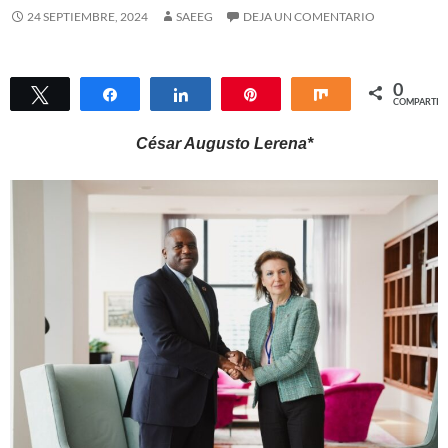
24 SEPTIEMBRE, 2024
SAEEG
DEJA UN COMENTARIO
0
Twittear
Compartir
Compartir
Pin
Compartir
COMPARTIR
César Augusto Lerena*