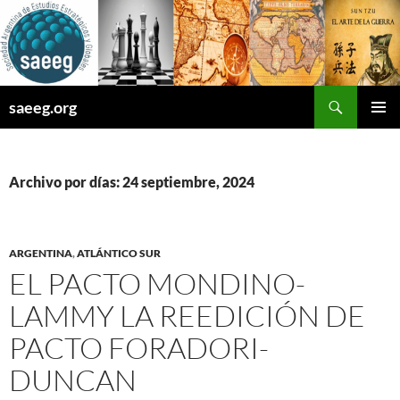
Saltar
al
contenido
Buscar
saeeg.org
MENÚ
PRINCI
Archivo por días: 24 septiembre, 2024
ARGENTINA
,
ATLÁNTICO SUR
EL PACTO MONDINO-
LAMMY LA REEDICIÓN DE
PACTO FORADORI-
DUNCAN