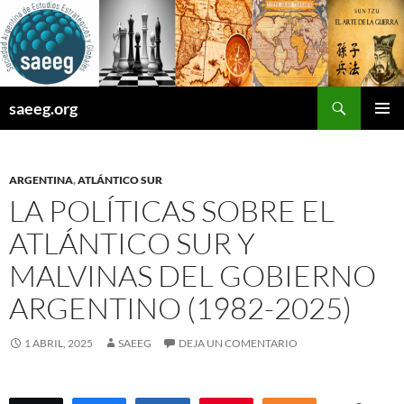
Saltar
al
contenido
Buscar
saeeg.org
MENÚ
PRINCI
ARGENTINA
,
ATLÁNTICO SUR
LA POLÍTICAS SOBRE EL
ATLÁNTICO SUR Y
MALVINAS DEL GOBIERNO
ARGENTINO (1982-2025)
1 ABRIL, 2025
SAEEG
DEJA UN COMENTARIO