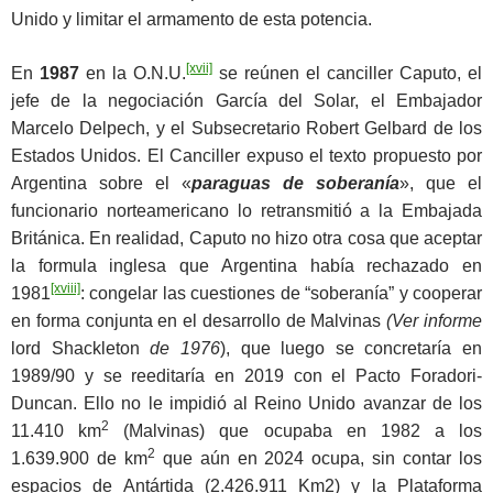
Unido y limitar el armamento de esta potencia.
[xvii]
En
1987
en la O.N.U.
se reúnen el canciller Caputo, el
jefe de la negociación García del Solar, el Embajador
Marcelo Delpech, y el Subsecretario Robert Gelbard de los
Estados Unidos. El Canciller expuso el texto propuesto por
Argentina sobre el «
paraguas de soberanía
», que el
funcionario norteamericano lo retransmitió a la Embajada
Británica. En realidad, Caputo no hizo otra cosa que aceptar
la formula inglesa que Argentina había rechazado en
[xviii]
1981
: congelar las cuestiones de “soberanía” y cooperar
en forma conjunta en el desarrollo de Malvinas
(Ver informe
lord Shackleton
de 1976
), que luego se concretaría en
1989/90 y se reeditaría en 2019 con el Pacto Foradori-
Duncan. Ello no le impidió al Reino Unido avanzar de los
2
11.410 km
(Malvinas) que ocupaba en 1982 a los
2
1.639.900 de km
que aún en 2024 ocupa, sin contar los
espacios de Antártida (2.426.911 Km2) y la Plataforma