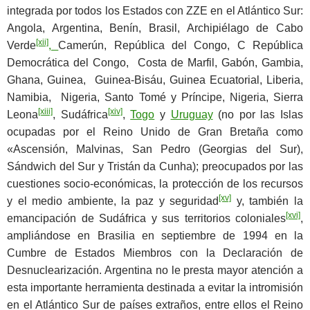
integrada por todos los Estados con ZZE en el Atlántico Sur:
Angola, Argentina, Benín, Brasil, Archipiélago de Cabo
[xii]
Verde
,
Camerún, República del Congo, C República
Democrática del Congo, Costa de Marfil, Gabón, Gambia,
Ghana, Guinea, Guinea-Bisáu, Guinea Ecuatorial, Liberia,
Namibia, Nigeria, Santo Tomé y Príncipe, Nigeria, Sierra
[xiii]
[xiv]
Leona
, Sudáfrica
,
Togo
y
Uruguay
(no por las Islas
ocupadas por el Reino Unido de Gran Bretaña como
«Ascensión, Malvinas, San Pedro (Georgias del Sur),
Sándwich del Sur y Tristán da Cunha); preocupados por las
cuestiones socio-económicas, la protección de los recursos
[xv]
y el medio ambiente, la paz y seguridad
y, también la
[xvi]
emancipación de Sudáfrica y sus territorios coloniales
,
ampliándose en Brasilia en septiembre de 1994 en la
Cumbre de Estados Miembros con la Declaración de
Desnuclearización. Argentina no le presta mayor atención a
esta importante herramienta destinada a evitar la intromisión
en el Atlántico Sur de países extraños, entre ellos el Reino