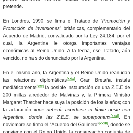
pretende.
En Londres, 1990, se firma el Tratado de “
Promoción y
Protección de Inversiones
” británicas, complementario del
Acuerdo de Madrid, convalidado por la Ley 24.184, por el
cual, la Argentina le otorga importantes ventajas
económicas al Reino Unido. A la fecha, ese Tratado, aún
vencido, no ha sido denunciado por la Argentina.
En el mismo año, la Argentina y el Reino Unido reanudan
[xxix]
las relaciones diplomáticas
. Gran Bretaña instala
[xxx]
mediáticamente
la posible instauración de una Z.E.E de
200 millas alrededor de Malvinas y, la Primera Ministro
Margaret Thatcher hace suya la posición de los isleños; con
la aclaración «
que debería acordarse el límite oeste con
[xxxi]
Argentina, donde las Z.E.E. se superponen
»
. En
[xxxii]
noviembre se firma el “Acuerdo del Gallinero”
, donde se
conviene con el Reino Unido, la conservación conjunta de