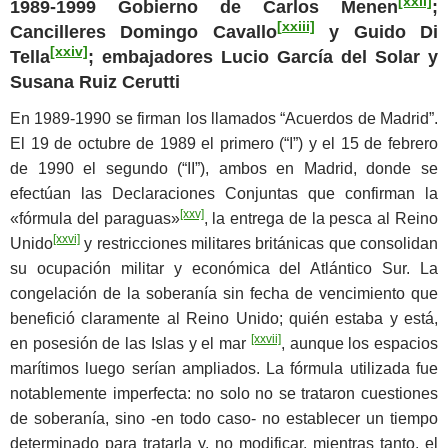
[xxii]
1989-1999 Gobierno de Carlos Menen
;
[xxiii]
Cancilleres Domingo Cavallo
y Guido Di
[xxiv]
Tella
; embajadores Lucio García del Solar y
Susana Ruiz Cerutti
En 1989-1990 se firman los llamados “Acuerdos de Madrid”.
El 19 de octubre de 1989 el primero (“I”) y el 15 de febrero
de 1990 el segundo (“II”), ambos en Madrid, donde se
efectúan las Declaraciones Conjuntas que confirman la
[xxv]
«fórmula del paraguas»
, la entrega de la pesca al Reino
[xxvi]
Unido
y restricciones militares británicas que consolidan
su ocupación militar y económica del Atlántico Sur. La
congelación de la soberanía sin fecha de vencimiento que
benefició claramente al Reino Unido; quién estaba y está,
[xxvii]
en posesión de las Islas y el mar
, aunque los espacios
marítimos luego serían ampliados. La fórmula utilizada fue
notablemente imperfecta: no solo no se trataron cuestiones
de soberanía, sino -en todo caso- no establecer un tiempo
determinado para tratarla y, no modificar, mientras tanto, el