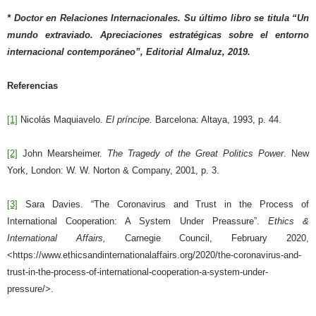
* Doctor en Relaciones Internacionales. Su último libro se titula “Un
mundo extraviado. Apreciaciones estratégicas sobre el entorno
internacional contemporáneo”, Editorial Almaluz, 2019.
Referencias
[1]
Nicolás Maquiavelo.
El príncipe.
Barcelona: Altaya, 1993, p. 44.
[2]
John Mearsheimer.
The Tragedy of the Great Politics Power
. New
York, London: W. W. Norton & Company, 2001, p. 3.
[3]
Sara Davies. “The Coronavirus and Trust in the Process of
International Cooperation: A System Under Preassure”.
Ethics &
International Affairs,
Carnegie Council, February 2020,
<https://www.ethicsandinternationalaffairs.org/2020/the-coronavirus-and-
trust-in-the-process-of-international-cooperation-a-system-under-
pressure/>.