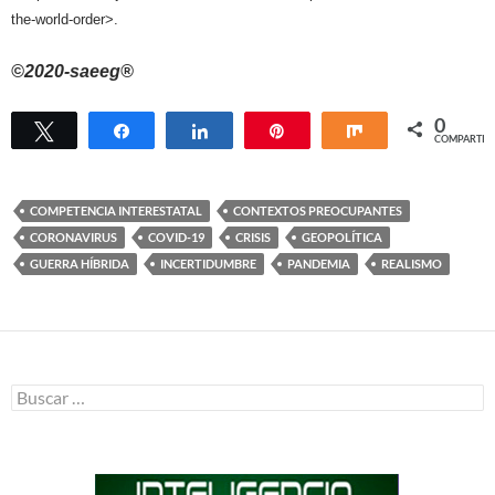
the-world-order>.
©2020-saeeg®
0
Twittear
Compartir
Compartir
Pin
Compartir
COMPARTIR
COMPETENCIA INTERESTATAL
CONTEXTOS PREOCUPANTES
CORONAVIRUS
COVID-19
CRISIS
GEOPOLÍTICA
GUERRA HÍBRIDA
INCERTIDUMBRE
PANDEMIA
REALISMO
Buscar: