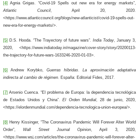
[4]
Agnia Grigas. “Covid-19 Spells out new era for energy markets”,
Atlantic Council
, April 20, 2020.
<https://www.atlanticcouncil.org/blogs/new-atlanticist/covid-19-spells-out-
new-era-for-energy-markets/>.
[5]
D.S. Hooda. “The Trayectory of future wars”.
India Today
, January 3,
2020, <https://www.indiatoday.in/magazine/cover-story/story/20200113-
the-trajectory-for-future-wars-1633246-2020-01-03>.
[6]
Andrew Korybko,
Guerras híbridas
.
La aproximación adaptativa
indirecta al cambio de régimen
. España: Editorial Fides, 2017.
[7]
Arsenio Cuenca. “El problema de Europa: la dependencia tecnológica
de Estados Unidos y China”.
El Orden Mundial
, 28 de junio, 2020,
<https://elordenmundial.com/dependencia-tecnologica-union-europea/>.
[8]
Henry Kissinger, “The Coronavirus Pandemic Will Forever Alter World
Order”,
Wall Street Journal Opinion
, April 3, 2020,
<https://www.wsj.com/articles/the-coronavirus-pandemic-will-forever-alter-