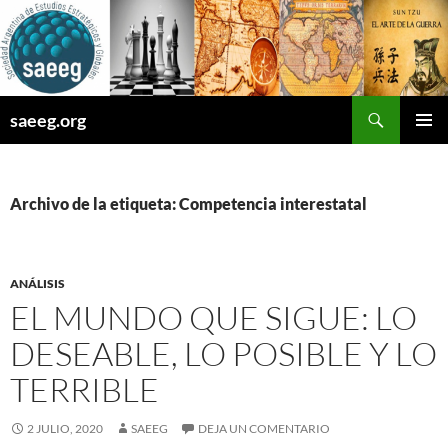
Saltar
al
contenido
Buscar
saeeg.org
MENÚ
PRINCI
Archivo de la etiqueta: Competencia interestatal
ANÁLISIS
EL MUNDO QUE SIGUE: LO
DESEABLE, LO POSIBLE Y LO
TERRIBLE
2 JULIO, 2020
SAEEG
DEJA UN COMENTARIO