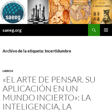
Saltar
al
contenido
Buscar
saeeg.org
MENÚ
PRINCI
Archivo de la etiqueta: Incertidumbre
LIBROS
«EL ARTE DE PENSAR. SU
APLICACIÓN EN UN
MUNDO INCIERTO»: LA
INTELIGENCIA, LA