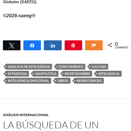
Globales (SAEEG).
©2026-saeeg®
0
Twittear
Compartir
Compartir
Pin
Compartir
COMPARTIR
ANALISTA DE INTELIGENCIA
CONOCIMIENTO
CULTURA
ESTRATEGIA
GEOPOLÍTICA
INCERTIDUMBRE
INTELIGENCIA
INTELIGENCIA EMOCIONAL
LIBROS
NEUROCIENCIAS
ANÁLISIS INTERNACIONAL
LA BÚSQUEDA DE UN