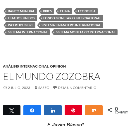
BANCO MUNDIAL
BRICS
CHINA
ECONOMÍA
ESTADOS UNIDOS
FONDO MONETARIO INTERNACIONAL
INCERTIDUMBRE
SISTEMA FINANCIERO INTERNACIONAL
SISTEMA INTERNACIONAL
SISTEMA MONETARIO INTERNACIONAL
ANÁLISIS INTERNACIONAL
,
OPINION
EL MUNDO ZOZOBRA
2 JULIO, 2023
SAEEG
DEJA UN COMENTARIO
0
Twittear
Compartir
Compartir
Pin
Compartir
COMPARTIR
F. Javier Blasco*