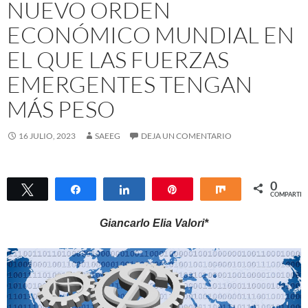
NUEVO ORDEN
ECONÓMICO MUNDIAL EN
EL QUE LAS FUERZAS
EMERGENTES TENGAN
MÁS PESO
16 JULIO, 2023
SAEEG
DEJA UN COMENTARIO
0
Twittear
Compartir
Compartir
Pin
Compartir
COMPARTIR
Giancarlo Elia Valori*