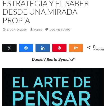
ESTRATEGIA Y EL SABER
DESDE UNA MIRADA
PROPIA
17 JUNIO, 2026
SAEEG
1 COMENTARIO
0
Twittear
Compartir
Compartir
Pin
Compartir
COMPARTIR
Daniel Alberto Symcha*