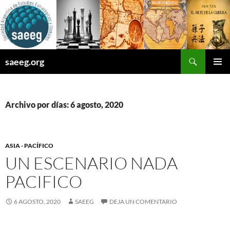
Saltar
al
contenido
Buscar
saeeg.org
MENÚ
PRINCI
Archivo por días: 6 agosto, 2020
ASIA - PACÍFICO
UN ESCENARIO NADA
PACIFICO
6 AGOSTO, 2020
SAEEG
DEJA UN COMENTARIO