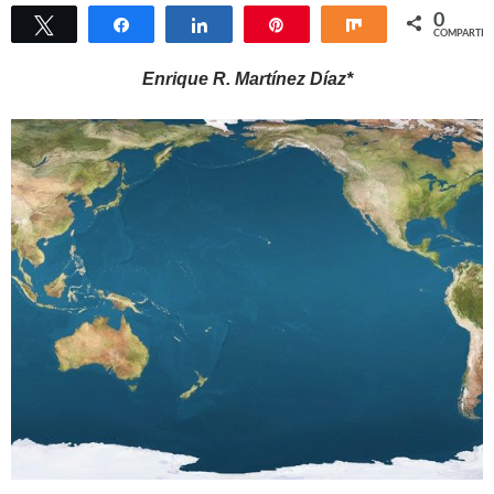
0
Twittear
Compartir
Compartir
Pin
Compartir
COMPARTIR
Enrique R. Martínez Díaz*