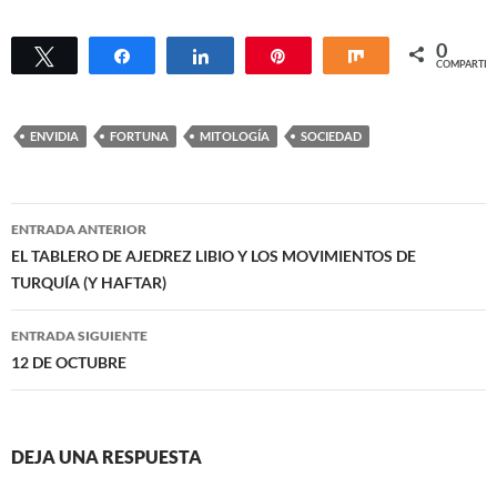
0
Twittear
Compartir
Compartir
Pin
Compartir
COMPARTIR
ENVIDIA
FORTUNA
MITOLOGÍA
SOCIEDAD
Navegación
ENTRADA ANTERIOR
de
EL TABLERO DE AJEDREZ LIBIO Y LOS MOVIMIENTOS DE
TURQUÍA (Y HAFTAR)
entradas
ENTRADA SIGUIENTE
12 DE OCTUBRE
DEJA UNA RESPUESTA