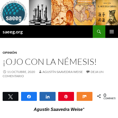
Saltar
al
contenido
Buscar
saeeg.org
MENÚ
PRINCI
OPINIÓN
¡OJO CON LA NÉMESIS!
11 OCTUBRE, 2020
AGUSTÍN SAAVEDRA WEISE
DEJA UN
COMENTARIO
0
Twittear
Compartir
Compartir
Pin
Compartir
COMPARTIR
Agustín Saavedra Weise
*