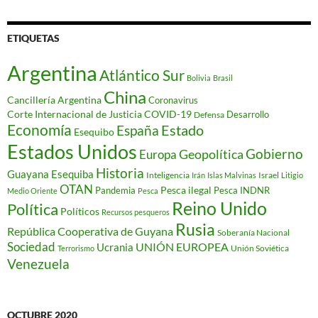
ETIQUETAS
Argentina
Atlántico Sur
Bolivia
Brasil
China
Cancillería Argentina
Coronavirus
Corte Internacional de Justicia
COVID-19
Desarrollo
Defensa
Economía
Estado
España
Esequibo
Estados Unidos
Gobierno
Geopolítica
Europa
Historia
Guayana Esequiba
Inteligencia
Israel
Irán
Islas Malvinas
Litigio
OTAN
Pesca ilegal
Pandemia
Pesca INDNR
Medio Oriente
Pesca
Reino Unido
Política
Políticos
Recursos pesqueros
Rusia
República Cooperativa de Guyana
Soberanía Nacional
Sociedad
Ucrania
UNIÓN EUROPEA
Unión Soviética
Terrorismo
Venezuela
OCTUBRE 2020