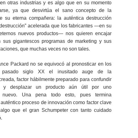
n otras industrias y es algo que en su momento
larse, ya que desvirtúa el sano concepto de la
e su eterna compañera: la auténtica destrucción
 “destrucción” acelerada que los fabricantes —en su
ternos nuevos productos— nos quieren encajar
n sus gigantescos programas de marketing y sus
vaciones, que muchas veces no son tales.
ance Packard no se equivocó al pronosticar en los
pasado siglo XX el inusitado auge de la
reada, factor hábilmente preparado para confundir
r y desplazar un producto aún útil por uno
e nuevo. Una pena todo esto, pues termina
 auténtico proceso de innovación como factor clave
, algo que el gran Schumpeter con tanto cuidado
ó.