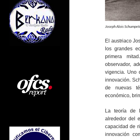
Joseph Alois Schumpe
El austriaco J
los grandes e
primera mita
observador, ad
vigencia. Uno 
innovación. Sc
de nuevas téc
económico, brin
La teoría de 
alrededor del 
capacidad de ri
innovación com