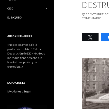
DESTR
CEID
25 OCTUBRE, 20
EL SAQUEO
COMENTARIO
ART.19 DECL.DDHH
Twittear
«Nos colocamos bajo la
protección del Art.19 de la
Declaración de DDHH»,»Todo
individuo tiene derecho a la
libertad de opinión y de
expresión…»
DONACIONES
!Ayudanos a Seguir!