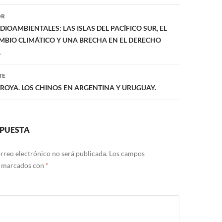
ón
OR
IOAMBIENTALES: LAS ISLAS DEL PACÍFICO SUR, EL
MBIO CLIMÁTICO Y UNA BRECHA EN EL DERECHO
L
TE
TROYA. LOS CHINOS EN ARGENTINA Y URUGUAY.
SPUESTA
rreo electrónico no será publicada.
Los campos
n marcados con
*