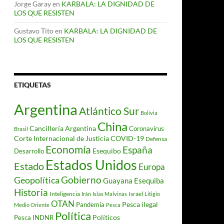
Jorge Garay
en
KARBALA: LA DIGNIDAD DE
LOS QUE RESISTEN
Gustavo Tito
en
KARBALA: LA DIGNIDAD DE
LOS QUE RESISTEN
ETIQUETAS
Argentina
Atlántico Sur
Bolivia
China
Cancillería Argentina
Coronavirus
Brasil
Corte Internacional de Justicia
COVID-19
Defensa
Economía
España
Desarrollo
Esequibo
Estados Unidos
Estado
Europa
Gobierno
Geopolítica
Guayana Esequiba
Historia
Inteligencia
Israel
Irán
Islas Malvinas
Litigio
OTAN
Pesca ilegal
Pandemia
Medio Oriente
Pesca
Política
Políticos
Pesca INDNR