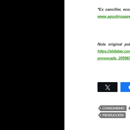
*Ex canciller, e
www.agustinsaav
Nota original pu
https://eldeber.c
provocada_20598
Twittear
CONSUMISMO
PRODUCCIÓN