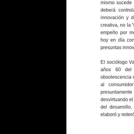
mismo sucede e
deberá contro
innovación y d
creativa, no la
empeño por me
hoy en día co
presuntas inno
El sociólogo V
años 60 del 
obsolescencia c
al consumido
presuntament
desvirtuando el
del desarrollo
elaboró y reiter