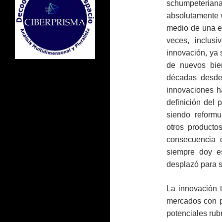
schumpeteriana
absolutamente v
medio de una e
veces, inclus
innovación, ya 
de nuevos bien
décadas desde
innovaciones ha
definición del 
siendo reform
otros producto
consecuencia 
siempre doy e
desplazó para s
La innovación 
mercados con po
potenciales ru