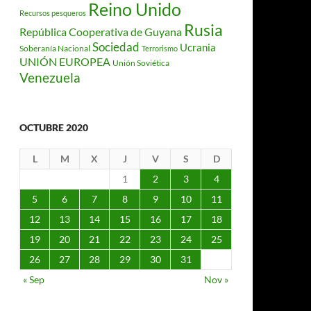
Reino Unido
Recursos pesqueros
Rusia
República Cooperativa de Guyana
Sociedad
Ucrania
Soberanía Nacional
Terrorismo
UNIÓN EUROPEA
Unión Soviética
Venezuela
OCTUBRE 2020
L
M
X
J
V
S
D
1
2
3
4
5
6
7
8
9
10
11
12
13
14
15
16
17
18
19
20
21
22
23
24
25
26
27
28
29
30
31
« Sep
Nov »