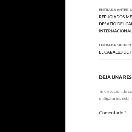
Navegaci
ENTRADA ANTERI
de
REFUGIADOS MED
DESAFÍO DEL CA
entradas
INTERNACIONA
ENTRADA SIGUIEN
EL CABALLO DE 
DEJA UNA RE
Tu dirección de co
obligatorios está
Comentario
*