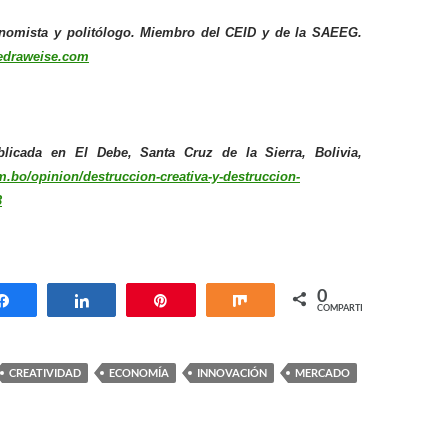
conomista y politólogo. Miembro del CEID y de la SAEEG.
edraweise.com
blicada en El Debe, Santa Cruz de la Sierra, Bolivia,
om.bo/opinion/destruccion-creativa-y-destruccion-
3
0
Compartir
Compartir
Pin
Compartir
COMPARTIR
CREATIVIDAD
ECONOMÍA
INNOVACIÓN
MERCADO