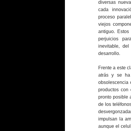
diversas nueva
cada innovaci
proceso parale
viejos compon
antiguo. Estos
perjuicios pa
inevitable, de
desarrollo.
Frente a este c
atrás y se ha
obsolescencia 
productos con 
pronto posible 
de los teléfono
desvergonzad
impulsan la am
aunque el celul