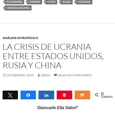
ECONOMÍA
ESPAÑA
OTAN
RUSIA
UCRANIA
UNIÓN EUROPEA
ANÁLISIS ESTRATÉGICO
LA CRISIS DE UCRANIA
ENTRE ESTADOS UNIDOS,
RUSIA Y CHINA
26 FEBRERO, 2022
SAEEG
DEJA UN COMENTARIO
0
Twittear
Compartir
Compartir
Pin
Compartir
COMPARTIR
Giancarlo Elia Valori*