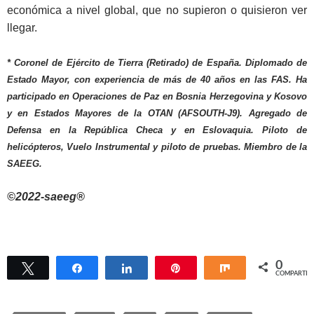
económica a nivel global, que no supieron o quisieron ver
llegar.
* Coronel de Ejército de Tierra (Retirado) de España. Diplomado de
Estado Mayor, con experiencia de más de 40 años en las FAS. Ha
participado en Operaciones de Paz en Bosnia Herzegovina y Kosovo
y en Estados Mayores de la OTAN (AFSOUTH-J9).
Agregado de
Defensa en la República Checa y en Eslovaquia. Piloto de
helicópteros, Vuelo Instrumental y piloto de pruebas. Miembro de la
SAEEG.
©2022-saeeg®
0
Twittear
Compartir
Compartir
Pin
Compartir
COMPARTIR