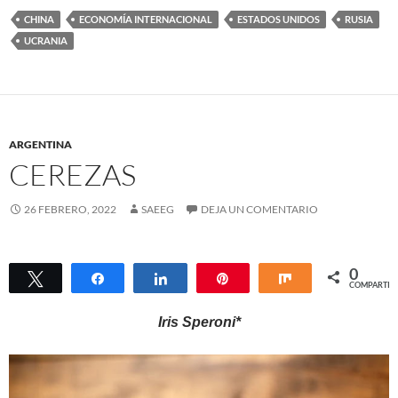
CHINA
ECONOMÍA INTERNACIONAL
ESTADOS UNIDOS
RUSIA
UCRANIA
ARGENTINA
CEREZAS
26 FEBRERO, 2022
SAEEG
DEJA UN COMENTARIO
0
Twittear
Compartir
Compartir
Pin
Compartir
COMPARTIR
Iris Speroni*