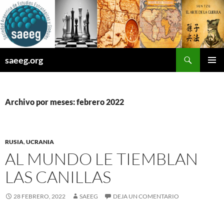
Saltar
al
contenido
Buscar
saeeg.org
MENÚ
PRINCI
Archivo por meses: febrero 2022
RUSIA
,
UCRANIA
AL MUNDO LE TIEMBLAN
LAS CANILLAS
28 FEBRERO, 2022
SAEEG
DEJA UN COMENTARIO