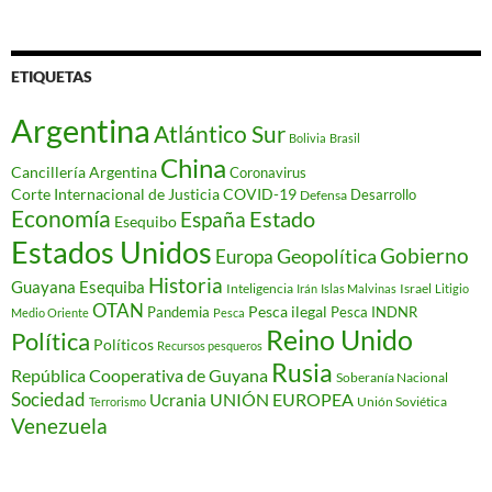
ETIQUETAS
Argentina
Atlántico Sur
Bolivia
Brasil
China
Cancillería Argentina
Coronavirus
Corte Internacional de Justicia
COVID-19
Desarrollo
Defensa
Economía
Estado
España
Esequibo
Estados Unidos
Gobierno
Geopolítica
Europa
Historia
Guayana Esequiba
Inteligencia
Israel
Irán
Islas Malvinas
Litigio
OTAN
Pesca ilegal
Pandemia
Pesca INDNR
Medio Oriente
Pesca
Reino Unido
Política
Políticos
Recursos pesqueros
Rusia
República Cooperativa de Guyana
Soberanía Nacional
Sociedad
Ucrania
UNIÓN EUROPEA
Unión Soviética
Terrorismo
Venezuela