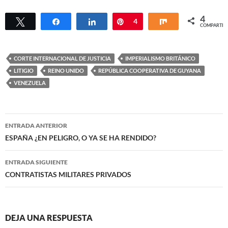
4
Twittear
Compartir
Compartir
Pin
4
Compartir
COMPARTIR
CORTE INTERNACIONAL DE JUSTICIA
IMPERIALISMO BRITÁNICO
LITIGIO
REINO UNIDO
REPÚBLICA COOPERATIVA DE GUYANA
VENEZUELA
Navegación
ENTRADA ANTERIOR
de
ESPAÑA ¿EN PELIGRO, O YA SE HA RENDIDO?
entradas
ENTRADA SIGUIENTE
CONTRATISTAS MILITARES PRIVADOS
DEJA UNA RESPUESTA