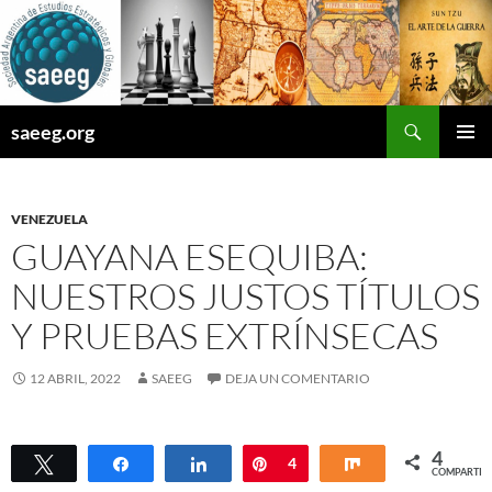
Saltar
al
contenido
Buscar
saeeg.org
MENÚ
PRINCI
VENEZUELA
GUAYANA ESEQUIBA:
NUESTROS JUSTOS TÍTULOS
Y PRUEBAS EXTRÍNSECAS
12 ABRIL, 2022
SAEEG
DEJA UN COMENTARIO
4
Twittear
Compartir
Compartir
Pin
4
Compartir
COMPARTIR