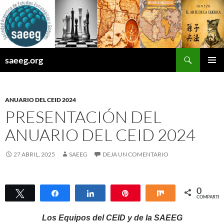
Saltar
al
contenido
Buscar
saeeg.org
MENÚ
PRINCI
ANUARIO DEL CEID 2024
PRESENTACIÓN DEL
ANUARIO DEL CEID 2024
27 ABRIL, 2025
SAEEG
DEJA UN COMENTARIO
0
Twittear
Compartir
Compartir
Pin
Compartir
COMPARTIR
Los Equipos del CEID y de la SAEEG