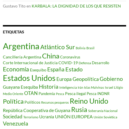
Gustavo Tito
en
KARBALA: LA DIGNIDAD DE LOS QUE RESISTEN
ETIQUETAS
Argentina
Atlántico Sur
Bolivia
Brasil
China
Cancillería Argentina
Coronavirus
Corte Internacional de Justicia
COVID-19
Desarrollo
Defensa
Economía
Estado
España
Esequibo
Estados Unidos
Gobierno
Geopolítica
Europa
Historia
Guayana Esequiba
Inteligencia
Israel
Irán
Islas Malvinas
Litigio
OTAN
Pesca ilegal
Pandemia
Pesca INDNR
Medio Oriente
Pesca
Reino Unido
Política
Políticos
Recursos pesqueros
Rusia
República Cooperativa de Guyana
Soberanía Nacional
Sociedad
Ucrania
UNIÓN EUROPEA
Unión Soviética
Terrorismo
Venezuela