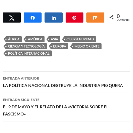
0
Twittear
Compartir
Compartir
Pin
Compartir
COMPARTIR
ÁFRICA
AMÉRICA
ASIA
CIBERSEGURIDAD
CIENCIA Y TECNOLOGÍA
EUROPA
MEDIO ORIENTE
POLÍTICA INTERNACIONAL
Navegación
ENTRADA ANTERIOR
de
LA POLÍTICA NACIONAL DESTRUYE LA INDUSTRIA PESQUERA
entradas
ENTRADA SIGUIENTE
EL 9 DE MAYO Y EL RELATO DE LA «VICTORIA SOBRE EL
FASCISMO»