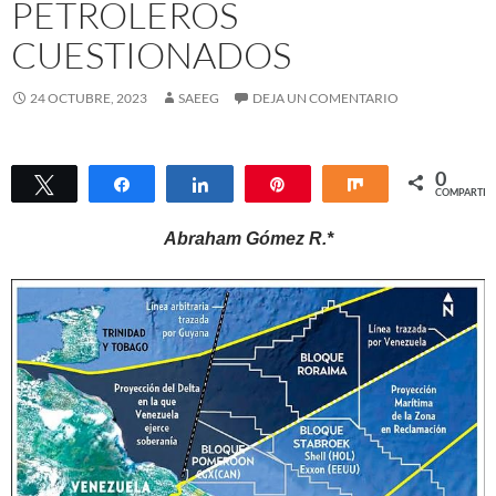
PETROLEROS
CUESTIONADOS
24 OCTUBRE, 2023
SAEEG
DEJA UN COMENTARIO
0
Twittear
Compartir
Compartir
Pin
Compartir
COMPARTIR
Abraham Gómez R.*