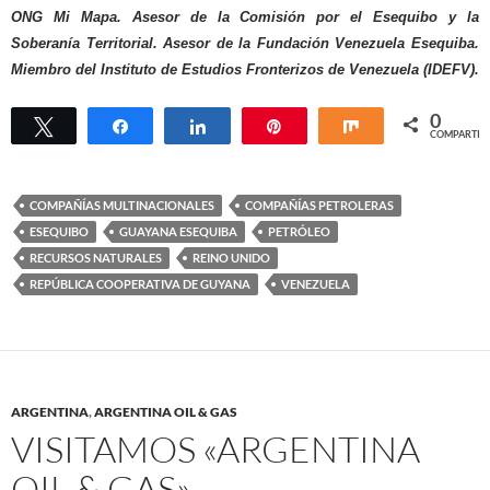
ONG Mi Mapa. Asesor de la Comisión por el Esequibo y la
Soberanía Territorial. Asesor de la Fundación Venezuela Esequiba.
Miembro del Instituto de Estudios Fronterizos de Venezuela (IDEFV).
0
Twittear
Compartir
Compartir
Pin
Compartir
COMPARTIR
COMPAÑÍAS MULTINACIONALES
COMPAÑÍAS PETROLERAS
ESEQUIBO
GUAYANA ESEQUIBA
PETRÓLEO
RECURSOS NATURALES
REINO UNIDO
REPÚBLICA COOPERATIVA DE GUYANA
VENEZUELA
ARGENTINA
,
ARGENTINA OIL & GAS
VISITAMOS «ARGENTINA
OIL & GAS»