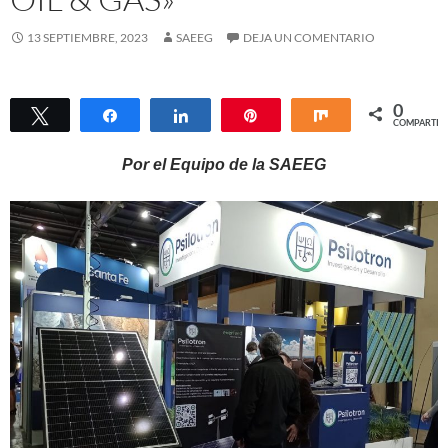
13 SEPTIEMBRE, 2023
SAEEG
DEJA UN COMENTARIO
0
Twittear
Compartir
Compartir
Pin
Compartir
COMPARTIR
Por el Equipo de la SAEEG