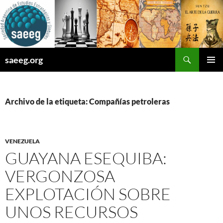
Saltar
al
contenido
Buscar
saeeg.org
MENÚ
PRINCI
Archivo de la etiqueta: Compañías petroleras
VENEZUELA
GUAYANA ESEQUIBA:
VERGONZOSA
EXPLOTACIÓN SOBRE
UNOS RECURSOS