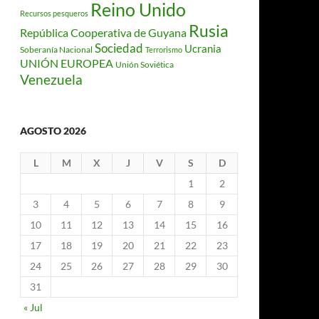
Reino Unido
Recursos pesqueros
Rusia
República Cooperativa de Guyana
Sociedad
Ucrania
Soberanía Nacional
Terrorismo
UNIÓN EUROPEA
Unión Soviética
Venezuela
AGOSTO 2026
L
M
X
J
V
S
D
1
2
3
4
5
6
7
8
9
10
11
12
13
14
15
16
17
18
19
20
21
22
23
24
25
26
27
28
29
30
31
« Jul