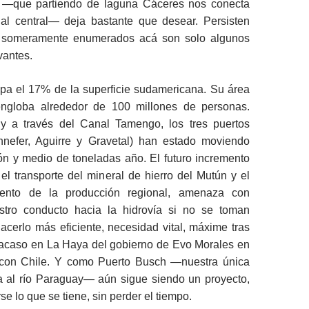
 —que partiendo de laguna Cáceres nos conecta
vial central— deja bastante que desear. Persisten
s someramente enumerados acá son solo algunos
vantes.
upa el 17% de la superficie sudamericana. Su área
engloba alrededor de 100 millones de personas.
y a través del Canal Tamengo, los tres puertos
ennefer, Aguirre y Gravetal) han estado moviendo
ón y medio de toneladas año. El futuro incremento
el transporte del mineral de hierro del Mutún y el
miento de la producción regional, amenaza con
stro conducto hacia la hidrovía si no se toman
cerlo más eficiente, necesidad vital, máxime tras
fracaso en La Haya del gobierno de Evo Morales en
al con Chile. Y como Puerto Busch —nuestra única
a al río Paraguay— aún sigue siendo un proyecto,
e lo que se tiene, sin perder el tiempo.