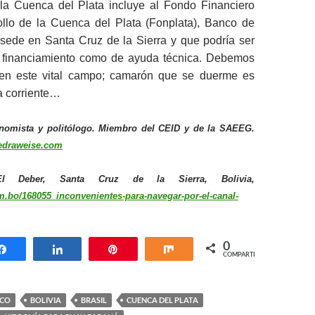
la Cuenca del Plata incluye al Fondo Financiero
ollo de la Cuenca del Plata (Fonplata), Banco de
 sede en Santa Cruz de la Sierra y que podría ser
e financiamiento como de ayuda técnica. Debemos
 en este vital campo; camarón que se duerme es
la corriente…
conomista y politólogo. Miembro del CEID y de la SAEEG.
edraweise.com
 Deber, Santa Cruz de la Sierra, Bolivia,
om.bo/168055_inconvenientes-para-navegar-por-el-canal-
0
Compartir
Compartir
Pin
Compartir
COMPARTIR
ICO
BOLIVIA
BRASIL
CUENCA DEL PLATA