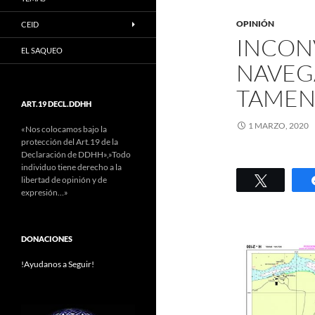
OPINIÓN
CEID
INCON
EL SAQUEO
NAVEG
TAME
ART.19 DECL.DDHH
1 MARZO, 2020
«Nos colocamos bajo la
protección del Art.19 de la
Declaración de DDHH»,»Todo
individuo tiene derecho a la
Twittear
libertad de opinión y de
expresión…»
DONACIONES
!Ayudanos a Seguir!