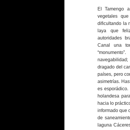
El Tamengo ar
vegetales que
dificultando la
laya que feli
autoridades br
Canal una to
“monumento”.
navegabilidad
dragado del ca
países, pero co
asimetrías. Has
es esporádico
holandesa par
hacia lo práctic
informado que c
de saneamiento
laguna Cáceres,