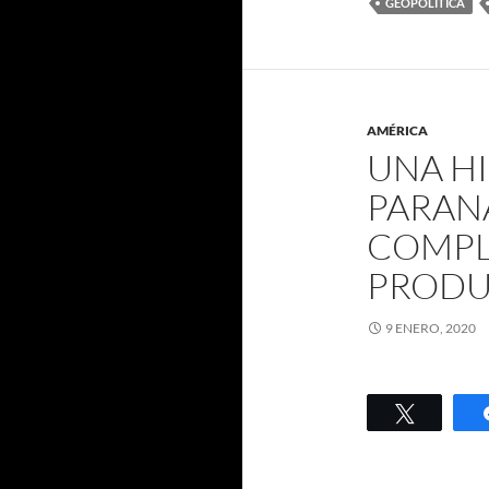
GEOPOLÍTICA
AMÉRICA
UNA H
PARANÁ
COMPL
PRODU
9 ENERO, 2020
Twittear