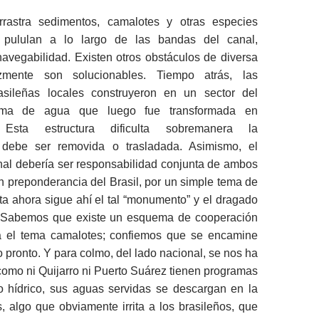
rastra sedimentos, camalotes y otras especies
 pululan a lo largo de las bandas del canal,
 navegabilidad. Existen otros obstáculos de diversa
zmente son solucionables. Tiempo atrás, las
asileñas locales construyeron en un sector del
ma de agua que luego fue transformada en
 Esta estructura dificulta sobremanera la
; debe ser removida o trasladada. Asimismo, el
nal debería ser responsabilidad conjunta de ambos
n preponderancia del Brasil, por un simple tema de
ta ahora sigue ahí el tal “monumento” y el dragado
. Sabemos que existe un esquema de cooperación
a el tema camalotes; confiemos que se encamine
o pronto. Y para colmo, del lado nacional, se nos ha
omo ni Quijarro ni Puerto Suárez tienen programas
 hídrico, sus aguas servidas se descargan en la
 algo que obviamente irrita a los brasileños, que