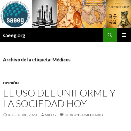
Saltar
al
contenido
Buscar
saeeg.org
MENÚ
PRINCI
Archivo de la etiqueta: Médicos
OPINIÓN
EL USO DEL UNIFORME Y
LA SOCIEDAD HOY
4 OCTUBRE, 2020
SAEEG
DEJA UN COMENTARIO