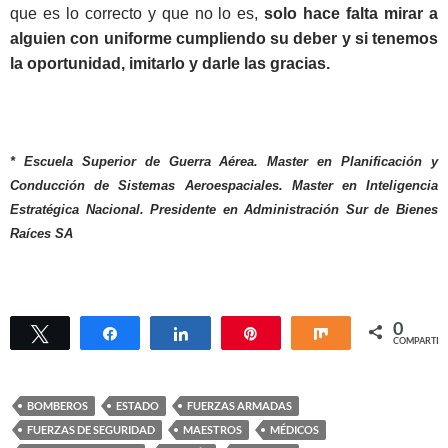
que es lo correcto y que no lo es,
solo hace falta mirar a
alguien con uniforme cumpliendo su deber y si tenemos
la oportunidad, imitarlo y darle las gracias.
* Escuela Superior de Guerra Aérea. Master en Planificación y
Conducción de Sistemas Aeroespaciales. Master en Inteligencia
Estratégica Nacional. Presidente en Administración Sur de Bienes
Raíces SA
0
Twittear
Compartir
Compartir
Pin
Compartir
COMPARTIR
BOMBEROS
ESTADO
FUERZAS ARMADAS
FUERZAS DE SEGURIDAD
MAESTROS
MÉDICOS