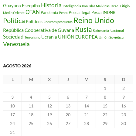
Historia
Guayana Esequiba
Inteligencia
Israel
Irán
Islas Malvinas
Litigio
OTAN
Pesca ilegal
Pandemia
Pesca INDNR
Medio Oriente
Pesca
Reino Unido
Política
Políticos
Recursos pesqueros
Rusia
República Cooperativa de Guyana
Soberanía Nacional
Sociedad
Ucrania
UNIÓN EUROPEA
Unión Soviética
Terrorismo
Venezuela
AGOSTO 2026
L
M
X
J
V
S
D
1
2
3
4
5
6
7
8
9
10
11
12
13
14
15
16
17
18
19
20
21
22
23
24
25
26
27
28
29
30
31