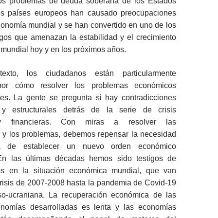
 los problemas de deuda soberana de los Estados
os países europeos han causado preocupaciones
conomía mundial y se han convertido en uno de los
sgos que amenazan la estabilidad y el crecimiento
mundial hoy y en los próximos años.
exto, los ciudadanos están particularmente
por cómo resolver los problemas económicos
les. La gente se pregunta si hay contradicciones
s y estructurales detrás de la serie de crisis
y financieras. Con miras a resolver las
s y los problemas, debemos repensar la necesidad
a de establecer un nuevo orden económico
 En las últimas décadas hemos sido testigos de
s en la situación económica mundial, que van
crisis de 2007-2008 hasta la pandemia de Covid-19
so-ucraniana. La recuperación económica de las
onomías desarrolladas es lenta y las economías