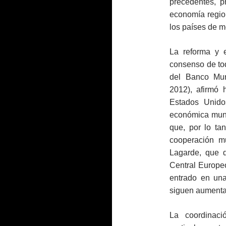
precedentes, p
economía region
los países de m
La reforma y e
consenso de tod
del Banco Mun
2012), afirmó 
Estados Unido
económica mund
que, por lo tan
cooperación mul
Lagarde, que 
Central Europe
entrado en una
siguen aument
La coordinaci