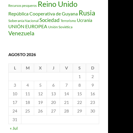
Reino Unido
Recursos pesqueros
Rusia
República Cooperativa de Guyana
Sociedad
Ucrania
Soberanía Nacional
Terrorismo
UNIÓN EUROPEA
Unión Soviética
Venezuela
AGOSTO 2026
L
M
X
J
V
S
D
1
2
3
4
5
6
7
8
9
10
11
12
13
14
15
16
17
18
19
20
21
22
23
24
25
26
27
28
29
30
31
« Jul