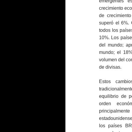
emergentes e
crecimiento eco
de crecimient
superó el 6%. 
todos los país
10%. Los paíse
del mundo; apr
mundo; el 18% 
volumen del co
de divisas.
Estos cambio
tradicionalme
equilibrio de 
orden económ
principalme
estadounidense
los países BR