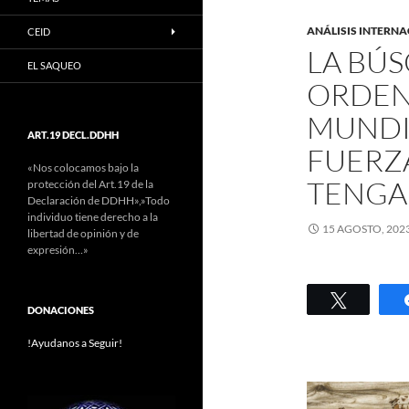
ANÁLISIS INTERN
CEID
LA BÚ
EL SAQUEO
ORDEN
MUNDIA
ART.19 DECL.DDHH
FUERZ
«Nos colocamos bajo la
TENGA
protección del Art.19 de la
Declaración de DDHH»,»Todo
individuo tiene derecho a la
15 AGOSTO, 202
libertad de opinión y de
expresión…»
Twittear
DONACIONES
!Ayudanos a Seguir!