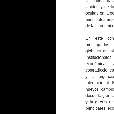
En particular,
Unidos y de l
ocultas en la e
principales rie
de la economía 
En este cont
preocupados 
globales actua
institucionale
económicas 
contradiccione
y la urgenci
internacional.
nuevos cambio
desde la gran 
y la guerra ru
principales ec