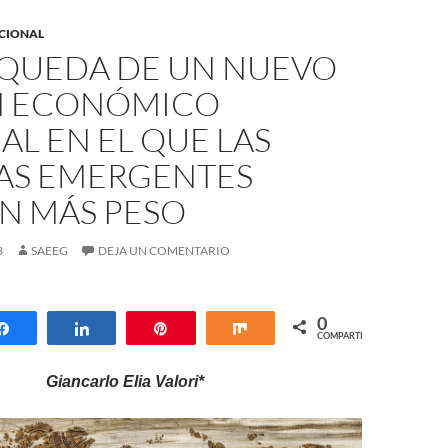
ACIONAL
SQUEDA DE UN NUEVO
 ECONÓMICO
L EN EL QUE LAS
AS EMERGENTES
N MÁS PESO
3
SAEEG
DEJA UN COMENTARIO
0
Compartir
Compartir
Pin
Compartir
COMPARTIR
Giancarlo Elia Valori*