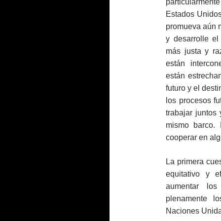
particularmente
Estados Unidos
promueva aún m
y desarrolle e
más justa y ra
están intercon
están estrecha
futuro y el des
los procesos fu
trabajar junto
mismo barco. E
cooperar en alg
La primera cues
equitativo y ef
aumentar los
plenamente lo
Naciones Unida