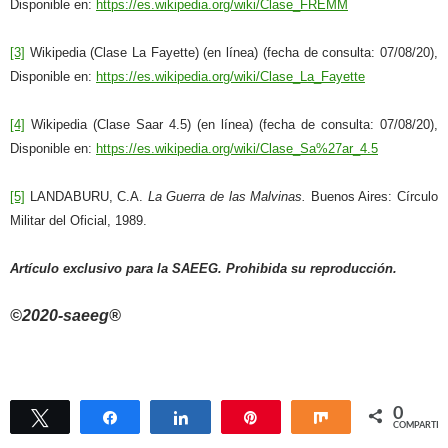
Disponible en:
https://es.wikipedia.org/wiki/Clase_FREMM
[3]
Wikipedia (Clase La Fayette) (en línea) (fecha de consulta: 07/08/20),
Disponible en:
https://es.wikipedia.org/wiki/Clase_La_Fayette
[4]
Wikipedia (Clase Saar 4.5) (en línea) (fecha de consulta: 07/08/20),
Disponible en:
https://es.wikipedia.org/wiki/Clase_Sa%27ar_4.5
[5]
LANDABURU, C.A.
La Guerra de las Malvinas.
Buenos Aires: Círculo
Militar del Oficial, 1989.
Artículo exclusivo para la SAEEG. Prohibida su reproducción.
©2020-saeeg®
0
Twittear
Compartir
Compartir
Pin
Compartir
COMPARTIR