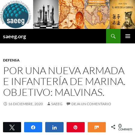
Saltar
al
contenido
Buscar
saeeg.org
MENÚ
PRINCI
DEFENSA
POR UNA NUEVA ARMADA
E INFANTERÍA DE MARINA.
OBJETIVO: MALVINAS.
16 DICIEMBRE, 2020
SAEEG
DEJA UN COMENTARIO
0
Twittear
Compartir
Compartir
Pin
Compartir
COMPARTIR