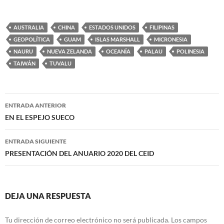
AUSTRALIA
CHINA
ESTADOS UNIDOS
FILIPINAS
GEOPOLÍTICA
GUAM
ISLAS MARSHALL
MICRONESIA
NAURU
NUEVA ZELANDA
OCEANÍA
PALAU
POLINESIA
TAIWÁN
TUVALU
Navegación
ENTRADA ANTERIOR
de
EN EL ESPEJO SUECO
entradas
ENTRADA SIGUIENTE
PRESENTACIÓN DEL ANUARIO 2020 DEL CEID
DEJA UNA RESPUESTA
Tu dirección de correo electrónico no será publicada.
Los campos