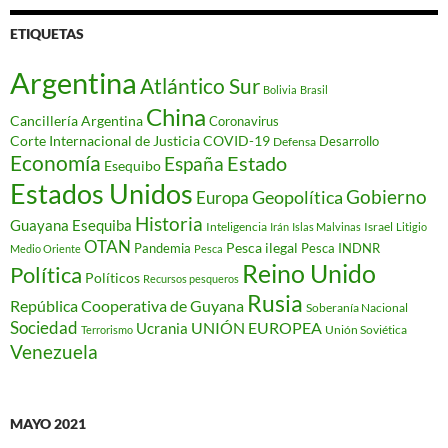
ETIQUETAS
Argentina
Atlántico Sur
Bolivia
Brasil
China
Cancillería Argentina
Coronavirus
Corte Internacional de Justicia
COVID-19
Desarrollo
Defensa
Economía
Estado
España
Esequibo
Estados Unidos
Gobierno
Geopolítica
Europa
Historia
Guayana Esequiba
Inteligencia
Israel
Irán
Islas Malvinas
Litigio
OTAN
Pesca ilegal
Pandemia
Pesca INDNR
Medio Oriente
Pesca
Reino Unido
Política
Políticos
Recursos pesqueros
Rusia
República Cooperativa de Guyana
Soberanía Nacional
Sociedad
Ucrania
UNIÓN EUROPEA
Unión Soviética
Terrorismo
Venezuela
MAYO 2021