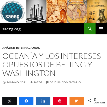
Saltar
al
contenido
Buscar
saeeg.org
MENÚ
PRINCI
ANÁLISIS INTERNACIONAL
OCEANÍA Y LOS INTERESES
OPUESTOS DE BEIJING Y
WASHINGTON
24 MAYO, 2021
SAEEG
DEJA UN COMENTARIO
0
Twittear
Compartir
Compartir
Pin
Compartir
COMPARTIR