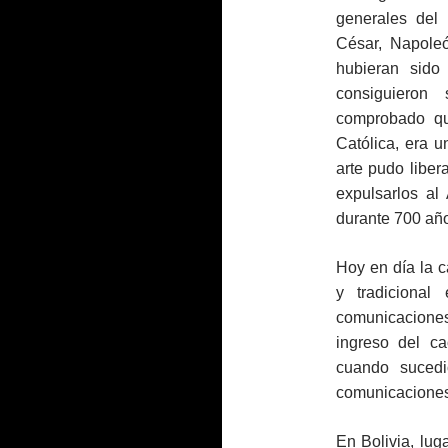
generales del
César, Napoleón
hubieran sido 
consiguieron
comprobado qu
Católica, era u
arte pudo libe
expulsarlos al 
durante 700 añ
Hoy en día la c
y tradiciona
comunicacione
ingreso del c
cuando sucedi
comunicacione
En Bolivia, lug