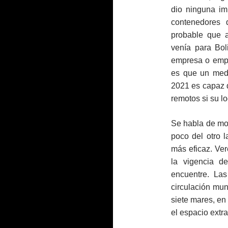
dio ninguna im
contenedores
probable que a
venía para Bol
empresa o empr
es que un medi
2021 es capaz d
remotos si su log
Se habla de mo
poco del otro
más eficaz. Ve
la vigencia de
encuentre. Las
circulación mund
siete mares, en
el espacio extra