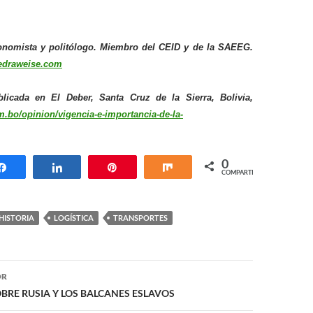
conomista y politólogo. Miembro del CEID y de la SAEEG.
edraweise.com
blicada en El Deber, Santa Cruz de la Sierra, Bolivia,
om.bo/opinion/vigencia-e-importancia-de-la-
0
Compartir
Compartir
Pin
Compartir
COMPARTIR
HISTORIA
LOGÍSTICA
TRANSPORTES
ón
OR
BRE RUSIA Y LOS BALCANES ESLAVOS