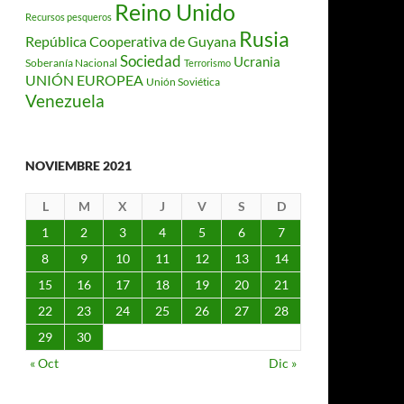
Reino Unido
Recursos pesqueros
Rusia
República Cooperativa de Guyana
Sociedad
Ucrania
Soberanía Nacional
Terrorismo
UNIÓN EUROPEA
Unión Soviética
Venezuela
NOVIEMBRE 2021
L
M
X
J
V
S
D
1
2
3
4
5
6
7
8
9
10
11
12
13
14
15
16
17
18
19
20
21
22
23
24
25
26
27
28
29
30
« Oct
Dic »