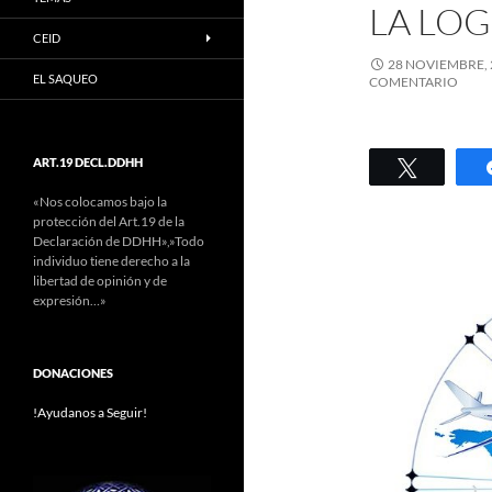
LA LOG
CEID
28 NOVIEMBRE, 
EL SAQUEO
COMENTARIO
ART.19 DECL.DDHH
Twittear
«Nos colocamos bajo la
protección del Art.19 de la
Declaración de DDHH»,»Todo
individuo tiene derecho a la
libertad de opinión y de
expresión…»
DONACIONES
!Ayudanos a Seguir!