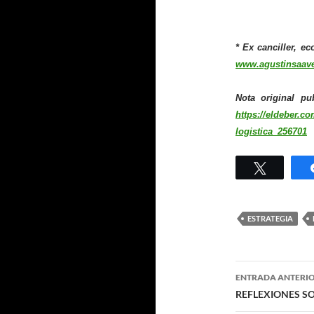
* Ex canciller, e
www.agustinsaav
Nota original pu
https://eldeber.c
logistica_256701
Twittear
ESTRATEGIA
Navegaci
ENTRADA ANTERI
de
REFLEXIONES SO