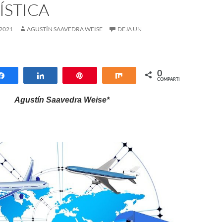
ÍSTICA
2021
AGUSTÍN SAAVEDRA WEISE
DEJA UN
0
Compartir
Compartir
Pin
Compartir
COMPARTIR
Agustín Saavedra Weise*