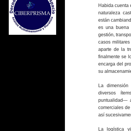
Habida cuenta 
naturaleza cast
están cambiando
es una buena l
gestión, transp
casos militare
aparte de la t
finalmente se lo
encarga del pro
su almacenamien
La dimensión 
diversos íte
puntualidad— a
comerciales de 
así sucesivame
La logística 