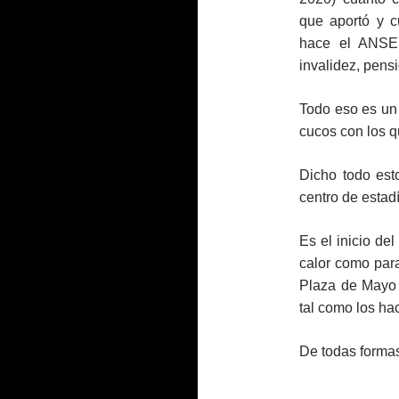
que aportó y c
hace el ANSES
invalidez, pensi
Todo eso es un 
cucos con los qu
Dicho todo est
centro de estadí
Es el inicio de
calor como para
Plaza de Mayo 
tal como los ha
De todas formas