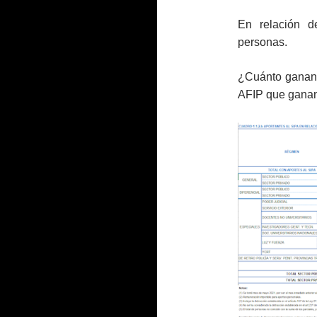
En relación 
personas.
¿Cuánto ganan?
AFIP que gana