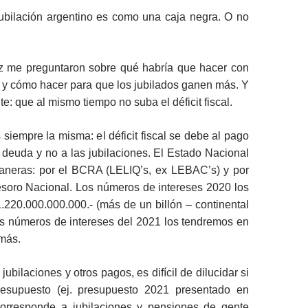
jubilación argentino es como una caja negra. O no
 me preguntaron sobre qué habría que hacer con
s y cómo hacer para que los jubilados ganen más. Y
e: que al mismo tiempo no suba el déficit fiscal.
 siempre la misma: el déficit fiscal se debe al pago
 deuda y no a las jubilaciones. El Estado Nacional
neras: por el BCRA (LELIQ’s, ex LEBAC’s) y por
esoro Nacional. Los números de intereses 2020 los
220.000.000.000.- (más de un billón – continental
os números de intereses del 2021 los tendremos en
más.
jubilaciones y otros pagos, es difícil de dilucidar si
resupuesto (ej. presupuesto 2021 presentado en
orresponde a jubilaciones y pensiones de gente