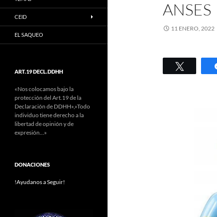
ANSES
CEID
11 ENERO, 2022
EL SAQUEO
Twittear
ART.19 DECL.DDHH
«Nos colocamos bajo la
protección del Art.19 de la
Declaración de DDHH»,»Todo
individuo tiene derecho a la
libertad de opinión y de
expresión…»
DONACIONES
!Ayudanos a Seguir!