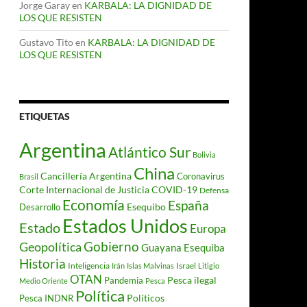
Jorge Garay
en
KARBALA: LA DIGNIDAD DE
LOS QUE RESISTEN
Gustavo Tito
en
KARBALA: LA DIGNIDAD DE
LOS QUE RESISTEN
ETIQUETAS
Argentina
Atlántico Sur
Bolivia
China
Cancillería Argentina
Coronavirus
Brasil
Corte Internacional de Justicia
COVID-19
Defensa
Economía
España
Desarrollo
Esequibo
Estados Unidos
Estado
Europa
Gobierno
Geopolítica
Guayana Esequiba
Historia
Inteligencia
Israel
Irán
Islas Malvinas
Litigio
OTAN
Pesca ilegal
Pandemia
Medio Oriente
Pesca
Política
Políticos
Pesca INDNR