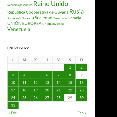
Reino Unido
Recursos pesqueros
Rusia
República Cooperativa de Guyana
Sociedad
Ucrania
Soberanía Nacional
Terrorismo
UNIÓN EUROPEA
Unión Soviética
Venezuela
ENERO 2022
L
M
X
J
V
S
D
1
2
3
4
5
6
7
8
9
10
11
12
13
14
15
16
17
18
19
20
21
22
23
24
25
26
27
28
29
30
31
« Dic
Feb »