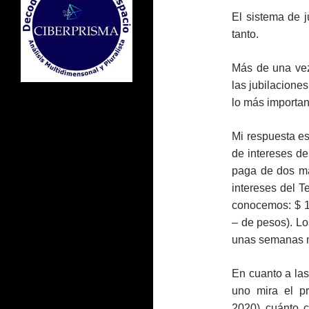
El sistema de 
tanto.
Más de una vez
las jubilacione
lo más important
Mi respuesta es
de intereses de
paga de dos ma
intereses del T
conocemos: $ 1.
– de pesos). L
unas semanas 
En cuanto a las 
uno mira el p
2020) cuánto c