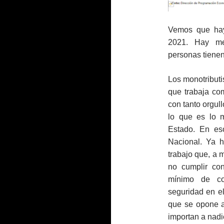
Vemos que hay
2021. Hay me
personas tienen
Los monotributi
que trabaja co
con tanto orgull
lo que es lo m
Estado. En es
Nacional. Ya h
trabajo que, a m
no cumplir con
mínimo de con
seguridad en el
que se opone a
importan a nadi