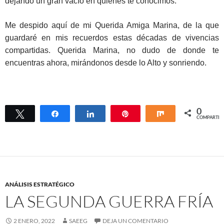
dejando un gran vacío en quienes te conocimos.
Me despido aquí de mi Querida Amiga Marina, de la que
guardaré en mis recuerdos estas décadas de vivencias
compartidas. Querida Marina, no dudo de donde te
encuentras ahora, mirándonos desde lo Alto y sonriendo.
0
Twittear
Compartir
Compartir
Pin
Compartir
COMPARTIR
ANÁLISIS ESTRATÉGICO
LA SEGUNDA GUERRA FRÍA
2 ENERO, 2022
SAEEG
DEJA UN COMENTARIO