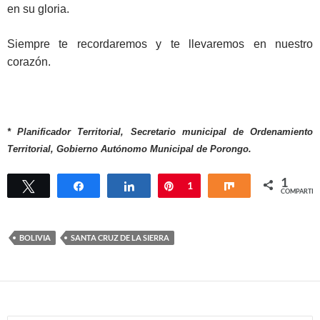
en su gloria.
Siempre te recordaremos y te llevaremos en nuestro
corazón.
*
Planificador Territorial, Secretario municipal de Ordenamiento
Territorial, Gobierno Autónomo Municipal de Porongo.
1
Twittear
Compartir
Compartir
Pin
1
Compartir
COMPARTIR
BOLIVIA
SANTA CRUZ DE LA SIERRA