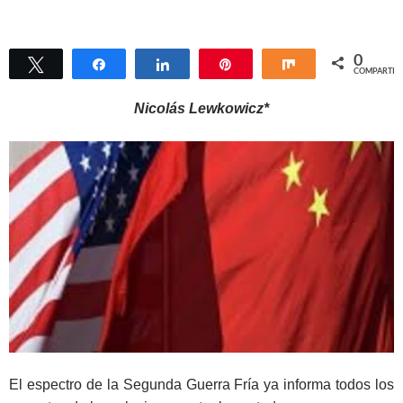
0
Twittear
Compartir
Compartir
Pin
Compartir
COMPARTIR
Nicolás Lewkowicz*
El espectro de la Segunda Guerra Fría ya informa todos los