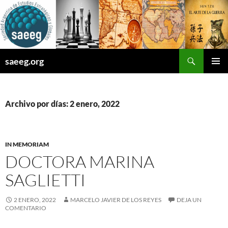
Saltar
al
contenido
Buscar
saeeg.org
MENÚ
PRINCI
Archivo por días: 2 enero, 2022
IN MEMORIAM
DOCTORA MARINA
SAGLIETTI
2 ENERO, 2022
MARCELO JAVIER DE LOS REYES
DEJA UN
COMENTARIO