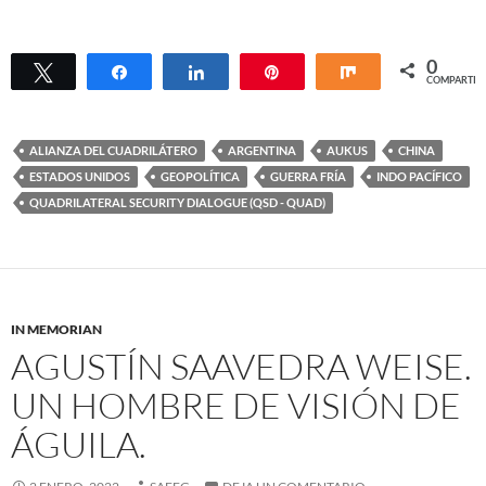
0
Twittear
Compartir
Compartir
Pin
Compartir
COMPARTIR
ALIANZA DEL CUADRILÁTERO
ARGENTINA
AUKUS
CHINA
ESTADOS UNIDOS
GEOPOLÍTICA
GUERRA FRÍA
INDO PACÍFICO
QUADRILATERAL SECURITY DIALOGUE (QSD - QUAD)
IN MEMORIAN
AGUSTÍN SAAVEDRA WEISE.
UN HOMBRE DE VISIÓN DE
ÁGUILA.