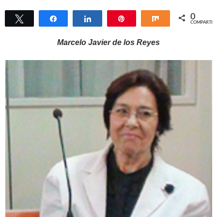
0
Twittear
Compartir
Compartir
Pin
Compartir
COMPARTIR
Marcelo Javier de los Reyes