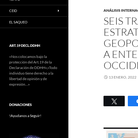
ANÁLISIS INTERN
CEID
SEIS T
EL SAQUEO
ESTRAT
GEOPO
ART.19 DECL.DDHH
A ENTE
«Nos colocamos bajo la
OCCIDE
protección del Art.19 de la
Declaración de DDHH»,»Todo
individuo tiene derecho a la
13 ENERO, 2022
libertad de opinión y de
expresión…»
Twittear
DONACIONES
!Ayudanos a Seguir!