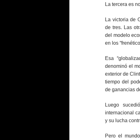
La tercera es n
La victoria de 
de tres. Las ot
del modelo econ
en los “frenétic
Esa “globaliz
denominó el mod
exterior de Cli
tiempo del pode
de ganancias d
Luego sucedió
internacional c
y su lucha contr
Pero el mundo 