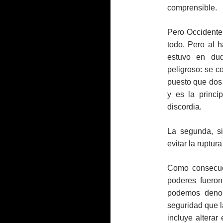
comprensible.
Pero Occidente 
todo. Pero al h
estuvo en du
peligroso: se c
puesto que dos 
y es la princi
discordia.
La segunda, si
evitar la ruptura
Como consecuen
poderes fueron
podemos denomi
seguridad que la
incluye alterar