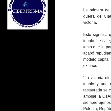
La primera de 
guerra de Cla
victoria.
Esto significa 
triunfo fue cat
tanto que la p
acabó repudian
modelo capitali
exterior.
“La victoria ot
triunfo y una
restaurada se c
ampliar la OTAN
siempre ajenos
Polonia, Repúb