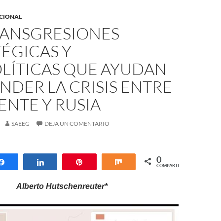
ACIONAL
RANSGRESIONES
ÉGICAS Y
LÍTICAS QUE AYUDAN
NDER LA CRISIS ENTRE
NTE Y RUSIA
SAEEG
DEJA UN COMENTARIO
0
Compartir
Compartir
Pin
Compartir
COMPARTIR
Alberto Hutschenreuter*