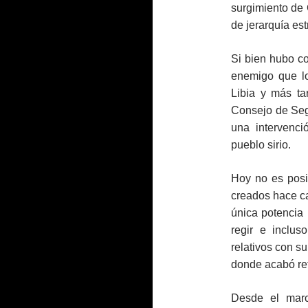
surgimiento de 
de jerarquía es
Si bien hubo co
enemigo que lo
Libia y más ta
Consejo de Seg
una intervenci
pueblo sirio.
Hoy no es posi
creados hace ca
única potencia 
regir e inclus
relativos con s
donde acabó re
Desde el marco