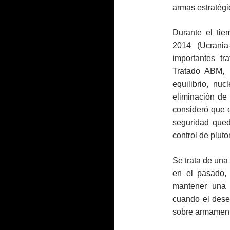
armas estratégi
Durante el ti
2014 (Ucrani
importantes tr
Tratado ABM, 
equilibrio, nu
eliminación de
consideró que e
seguridad qued
control de pluto
Se trata de una
en el pasado,
mantener una 
cuando el deseq
sobre armament