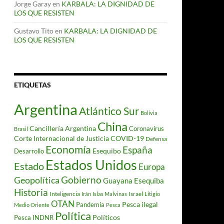
Jorge Garay
en
KARBALA: LA DIGNIDAD DE
LOS QUE RESISTEN
Gustavo Tito
en
KARBALA: LA DIGNIDAD DE
LOS QUE RESISTEN
ETIQUETAS
Argentina
Atlántico Sur
Bolivia
China
Cancillería Argentina
Coronavirus
Brasil
Corte Internacional de Justicia
COVID-19
Defensa
Economía
España
Desarrollo
Esequibo
Estados Unidos
Estado
Europa
Gobierno
Geopolítica
Guayana Esequiba
Historia
Inteligencia
Israel
Irán
Islas Malvinas
Litigio
OTAN
Pesca ilegal
Pandemia
Medio Oriente
Pesca
Política
Políticos
Pesca INDNR