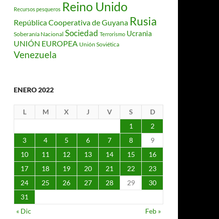
Reino Unido
Recursos pesqueros
Rusia
República Cooperativa de Guyana
Sociedad
Ucrania
Soberanía Nacional
Terrorismo
UNIÓN EUROPEA
Unión Soviética
Venezuela
ENERO 2022
L
M
X
J
V
S
D
1
2
3
4
5
6
7
8
9
10
11
12
13
14
15
16
17
18
19
20
21
22
23
24
25
26
27
28
29
30
31
« Dic
Feb »