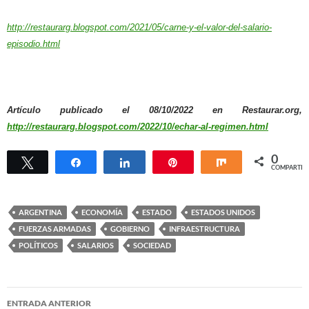
http://restaurarg.blogspot.com/2021/05/carne-y-el-valor-del-salario-
episodio.html
Artículo publicado el 08/10/2022 en Restaurar.org,
http://restaurarg.blogspot.com/2022/10/echar-al-regimen.html
0
Twittear
Compartir
Compartir
Pin
Compartir
COMPARTIR
ARGENTINA
ECONOMÍA
ESTADO
ESTADOS UNIDOS
FUERZAS ARMADAS
GOBIERNO
INFRAESTRUCTURA
POLÍTICOS
SALARIOS
SOCIEDAD
Navegación
ENTRADA ANTERIOR