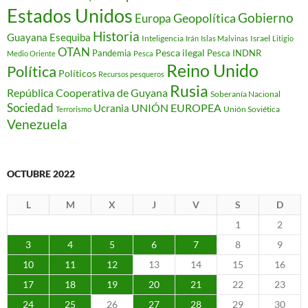
Estados Unidos
Gobierno
Geopolítica
Europa
Historia
Guayana Esequiba
Inteligencia
Israel
Irán
Islas Malvinas
Litigio
OTAN
Pesca ilegal
Pandemia
Pesca INDNR
Medio Oriente
Pesca
Reino Unido
Política
Políticos
Recursos pesqueros
Rusia
República Cooperativa de Guyana
Soberanía Nacional
Sociedad
Ucrania
UNIÓN EUROPEA
Unión Soviética
Terrorismo
Venezuela
OCTUBRE 2022
L
M
X
J
V
S
D
1
2
3
4
5
6
7
8
9
10
11
12
13
14
15
16
17
18
19
20
21
22
23
24
25
26
27
28
29
30