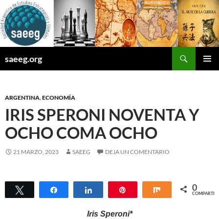
Saltar
al
contenido
Buscar
saeeg.org
MENÚ
PRINCI
ARGENTINA
,
ECONOMÍA
IRIS SPERONI NOVENTA Y
OCHO COMA OCHO
21 MARZO, 2023
SAEEG
DEJA UN COMENTARIO
0
Twittear
Compartir
Compartir
Pin
Compartir
COMPARTIR
Iris Speroni*