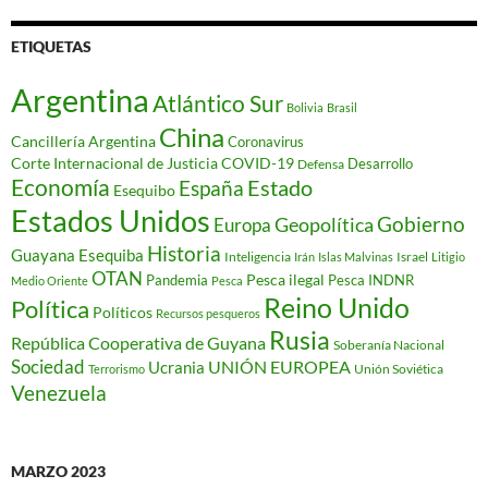
ETIQUETAS
Argentina
Atlántico Sur
Bolivia
Brasil
China
Cancillería Argentina
Coronavirus
Corte Internacional de Justicia
COVID-19
Desarrollo
Defensa
Economía
Estado
España
Esequibo
Estados Unidos
Gobierno
Geopolítica
Europa
Historia
Guayana Esequiba
Inteligencia
Israel
Irán
Islas Malvinas
Litigio
OTAN
Pesca ilegal
Pandemia
Pesca INDNR
Medio Oriente
Pesca
Reino Unido
Política
Políticos
Recursos pesqueros
Rusia
República Cooperativa de Guyana
Soberanía Nacional
Sociedad
Ucrania
UNIÓN EUROPEA
Unión Soviética
Terrorismo
Venezuela
MARZO 2023