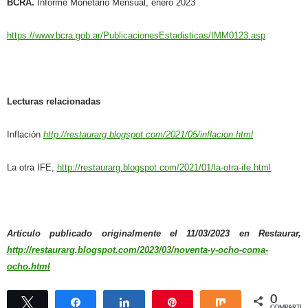
BCRA.
Informe Monetario Mensual, enero 2023
https://www.bcra.gob.ar/PublicacionesEstadisticas/IMM0123.asp
Lecturas relacionadas
Inflación
http://restaurarg.blogspot.com/2021/05/inflacion.html
La otra IFE,
http://restaurarg.blogspot.com/2021/01/la-otra-ife.html
Artículo publicado originalmente el 11/03/2023 en Restaurar,
http://restaurarg.blogspot.com/2023/03/noventa-y-ocho-coma-
ocho.html
0
Twittear
Compartir
Compartir
Pin
Compartir
COMPARTIR