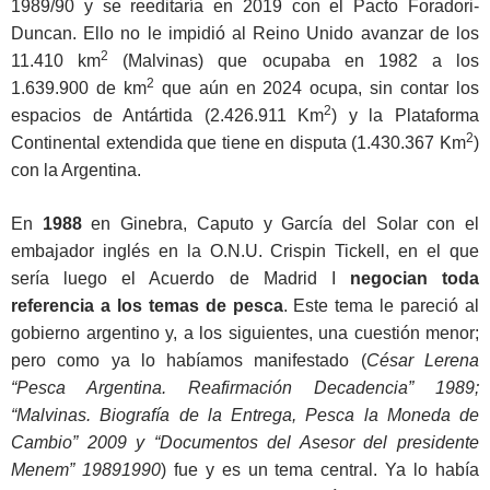
1989/90 y se reeditaría en 2019 con el Pacto Foradori-
Duncan. Ello no le impidió al Reino Unido avanzar de los
2
11.410 km
(Malvinas) que ocupaba en 1982 a los
2
1.639.900 de km
que aún en 2024 ocupa, sin contar los
2
espacios de Antártida (2.426.911 Km
) y la Plataforma
2
Continental extendida que tiene en disputa (1.430.367 Km
)
con la Argentina.
En
1988
en Ginebra, Caputo y García del Solar con el
embajador inglés en la O.N.U. Crispin Tickell, en el que
sería luego el Acuerdo de Madrid I
negocian toda
referencia a los temas de pesca
. Este tema le pareció al
gobierno argentino y, a los siguientes, una cuestión menor;
pero como ya lo habíamos manifestado (
César Lerena
“Pesca Argentina. Reafirmación Decadencia” 1989;
“Malvinas. Biografía de la Entrega, Pesca la Moneda de
Cambio” 2009 y “Documentos del Asesor del presidente
Menem” 19891990
) fue y es un tema central. Ya lo había