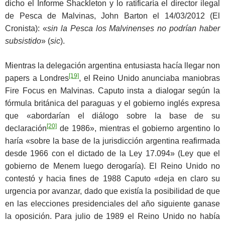
dicho el Informe Shackleton y lo ratificaría el director ilegal
de Pesca de Malvinas, John Barton el 14/03/2012 (El
Cronista): «
sin la Pesca los Malvinenses no podrían haber
subsistido
» (
sic
).
Mientras la delegación argentina entusiasta hacía llegar non
[19]
papers a Londres
, el Reino Unido anunciaba maniobras
Fire Focus en Malvinas. Caputo insta a dialogar según la
fórmula británica del paraguas y el gobierno inglés expresa
que «abordarían el diálogo sobre la base de su
[20]
declaración
de 1986», mientras el gobierno argentino lo
haría «sobre la base de la jurisdicción argentina reafirmada
desde 1966 con el dictado de la Ley 17.094» (Ley que el
gobierno de Menem luego derogaría). El Reino Unido no
contestó y hacia fines de 1988 Caputo «deja en claro su
urgencia por avanzar, dado que existía la posibilidad de que
en las elecciones presidenciales del año siguiente ganase
la oposición. Para julio de 1989 el Reino Unido no había