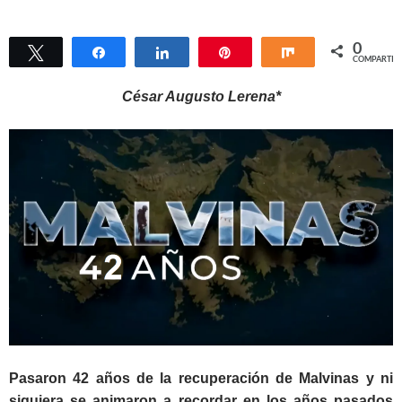
0
Twittear
Compartir
Compartir
Pin
Compartir
COMPARTIR
César Augusto Lerena*
Pasaron 42 años de la recuperación de Malvinas y ni
siquiera se animaron a recordar en los años pasados