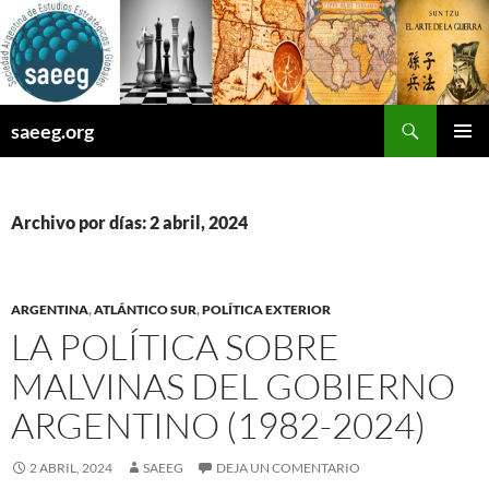
Saltar
al
contenido
Buscar
saeeg.org
MENÚ
PRINCI
Archivo por días: 2 abril, 2024
ARGENTINA
,
ATLÁNTICO SUR
,
POLÍTICA EXTERIOR
LA POLÍTICA SOBRE
MALVINAS DEL GOBIERNO
ARGENTINO (1982-2024)
2 ABRIL, 2024
SAEEG
DEJA UN COMENTARIO