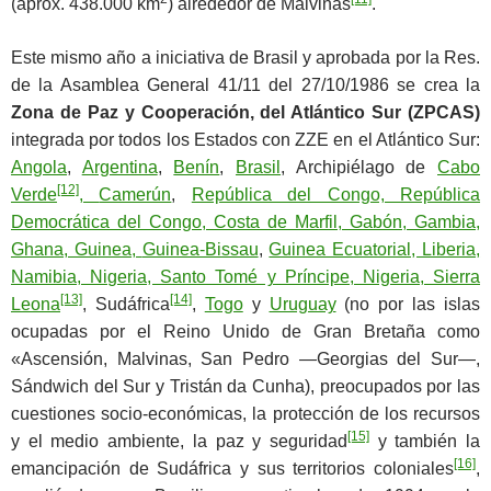
(aprox. 438.000 km
) alrededor de Malvinas
.
Este mismo año a iniciativa de Brasil y aprobada por la Res.
de la Asamblea General 41/11 del 27/10/1986 se crea la
Zona de Paz y Cooperación, del Atlántico Sur
(ZPCAS)
integrada por todos los Estados con ZZE en el Atlántico Sur:
Angola
,
Argentina
,
Benín
,
Brasil
, Archipiélago de
Cabo
[12]
Verde
,
Camerún
,
República del Congo,
República
Democrática del Congo,
Costa de Marfil, Gabón, Gambia,
Ghana, Guinea,
Guinea-Bissau
,
Guinea Ecuatorial, Liberia,
Namibia, Nigeria, Santo Tomé y Príncipe, Nigeria, Sierra
[13]
[14]
Leona
, Sudáfrica
,
Togo
y
Uruguay
(no por las islas
ocupadas por el Reino Unido de Gran Bretaña como
«Ascensión, Malvinas, San Pedro ―Georgias del Sur―,
Sándwich del Sur y Tristán da Cunha), preocupados por las
cuestiones socio-económicas, la protección de los recursos
[15]
y el medio ambiente, la paz y seguridad
y también la
[16]
emancipación de Sudáfrica y sus territorios coloniales
,