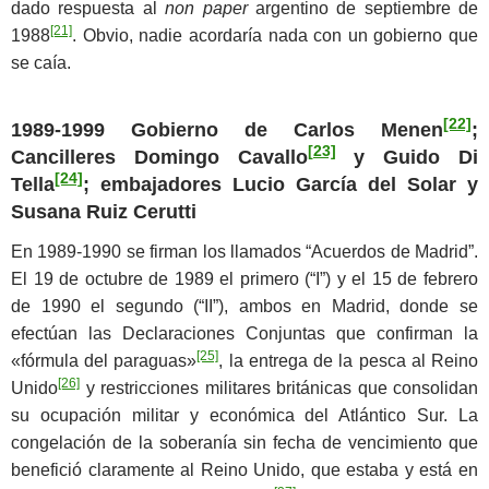
dado respuesta al
non paper
argentino de septiembre de
[21]
1988
. Obvio, nadie acordaría nada con un gobierno que
se caía.
[22]
1989-1999 Gobierno de Carlos Menen
;
[23]
Cancilleres Domingo Cavallo
y Guido Di
[24]
Tella
; embajadores Lucio García del Solar y
Susana Ruiz Cerutti
En 1989-1990 se firman los llamados “Acuerdos de Madrid”.
El 19 de octubre de 1989 el primero (“I”) y el 15 de febrero
de 1990 el segundo (“II”), ambos en Madrid, donde se
efectúan las Declaraciones Conjuntas que confirman la
[25]
«fórmula del paraguas»
, la entrega de la pesca al Reino
[26]
Unido
y restricciones militares británicas que consolidan
su ocupación militar y económica del Atlántico Sur. La
congelación de la soberanía sin fecha de vencimiento que
benefició claramente al Reino Unido, que estaba y está en