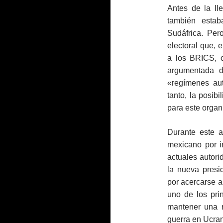
Antes de la ll
también estab
Sudáfrica. Per
electoral que, 
a los BRICS, 
argumentada 
«regímenes aut
tanto, la posib
para este organ
Durante este a
mexicano por i
actuales autori
la nueva pres
por acercarse a
uno de los pri
mantener una 
guerra en Ucran