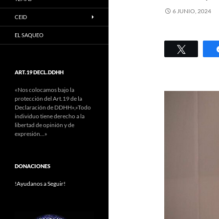
6 JUNIO, 2024
CEID
EL SAQUEO
Twittear
ART.19 DECL.DDHH
«Nos colocamos bajo la
protección del Art.19 de la
Declaración de DDHH»,»Todo
individuo tiene derecho a la
libertad de opinión y de
expresión…»
DONACIONES
!Ayudanos a Seguir!