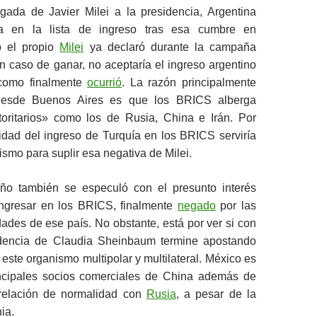
egada de Javier Milei a la presidencia, Argentina
a en la lista de ingreso tras esa cumbre en
o el propio
Milei
ya declaró durante la campaña
en caso de ganar, no aceptaría el ingreso argentino
como finalmente
ocurrió
. La razón principalmente
desde Buenos Aires es que los BRICS alberga
oritarios» como los de Rusia, China e Irán. Por
ilidad del ingreso de Turquía en los BRICS serviría
ismo para suplir esa negativa de Milei.
ño también se especuló con el presunto interés
ngresar en los BRICS, finalmente
negado
por las
dades de ese país. No obstante, está por ver si con
idencia de Claudia Sheinbaum termine apostando
 este organismo multipolar y multilateral. México es
ncipales socios comerciales de China además de
relación de normalidad con
Rusia
, a pesar de la
ia.