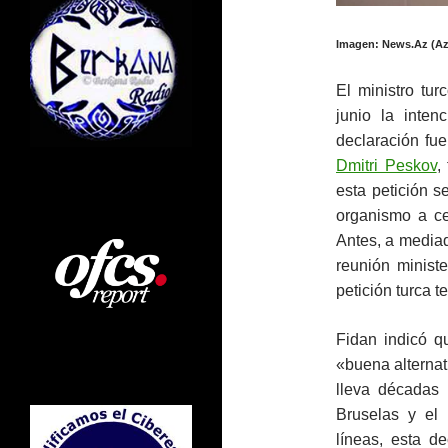
Imagen: News.Az (Az
El ministro tu
junio la inte
declaración fue
Dmitri Peskov
,
esta petición s
organismo a ce
Antes, a media
reunión minist
petición turca 
Fidan indicó q
«buena alternat
lleva décadas
Bruselas y el 
líneas, esta de