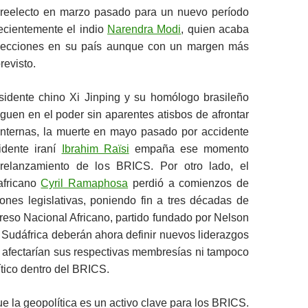
, reelecto en marzo pasado para un nuevo período
ecientemente el indio
Narendra Modi
, quien acaba
elecciones en su país aunque con un margen más
revisto.
esidente chino Xi Jinping y su homólogo brasileño
iguen en el poder sin aparentes atisbos de afrontar
s internas, la muerte en mayo pasado por accidente
idente iraní
Ibrahim Raïsi
empaña ese momento
 relanzamiento de los BRICS. Por otro lado, el
africano
Cyril Ramaphosa
perdió a comienzos de
iones legislativas, poniendo fin a tres décadas de
eso Nacional Africano, partido fundado por Nelson
 Sudáfrica deberán ahora definir nuevos liderazgos
no afectarían sus respectivas membresías ni tampoco
tico dentro del BRICS.
e la geopolítica es un activo clave para los BRICS.