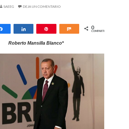
SAEEG
DEJA UN COMENTARIO
0
Compartir
Compartir
Pin
Compartir
COMPARTIR
Roberto Mansilla Blanco*