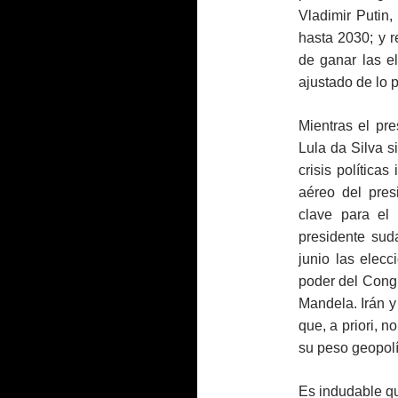
Vladimir Putin
hasta 2030; y r
de ganar las 
ajustado de lo p
Mientras el pr
Lula da Silva s
crisis política
aéreo del pres
clave para el
presidente sud
junio las elecc
poder del Congr
Mandela. Irán y
que, a priori, 
su peso geopolí
Es indudable qu