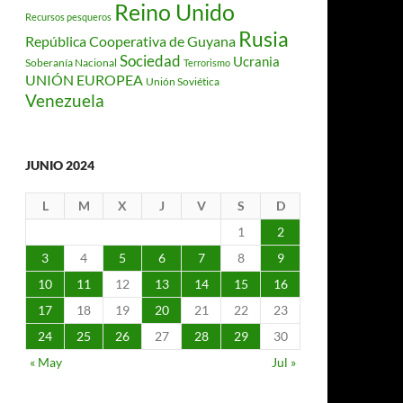
Reino Unido
Recursos pesqueros
Rusia
República Cooperativa de Guyana
Sociedad
Ucrania
Soberanía Nacional
Terrorismo
UNIÓN EUROPEA
Unión Soviética
Venezuela
JUNIO 2024
L
M
X
J
V
S
D
1
2
3
4
5
6
7
8
9
10
11
12
13
14
15
16
17
18
19
20
21
22
23
24
25
26
27
28
29
30
« May
Jul »