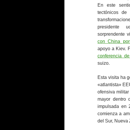
En este senti
tectónicos de
transformacione
presidente u
sorprendente v
con China por
apoyo a Kiev. 
conferencia d
suizo.
Esta visita ha
«atlantista» E
ofensiva milit
mayor dentro d
impulsada en 
comienza a am
del Sur, Nueva