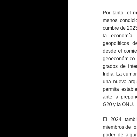
Por tanto, el
menos condicio
cumbre de 2023
la economía m
geopolíticos d
desde el comie
geoeconómico 
grados de inte
India. La cumb
una nueva arqui
permita establ
ante la prepon
G20 y la ONU.
El 2024 tambi
miembros de los
poder de algun