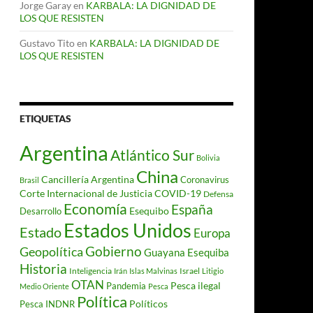
Jorge Garay
en
KARBALA: LA DIGNIDAD DE
LOS QUE RESISTEN
Gustavo Tito
en
KARBALA: LA DIGNIDAD DE
LOS QUE RESISTEN
ETIQUETAS
Argentina
Atlántico Sur
Bolivia
China
Cancillería Argentina
Coronavirus
Brasil
Corte Internacional de Justicia
COVID-19
Defensa
Economía
España
Desarrollo
Esequibo
Estados Unidos
Estado
Europa
Gobierno
Geopolítica
Guayana Esequiba
Historia
Inteligencia
Israel
Irán
Islas Malvinas
Litigio
OTAN
Pesca ilegal
Pandemia
Medio Oriente
Pesca
Política
Políticos
Pesca INDNR