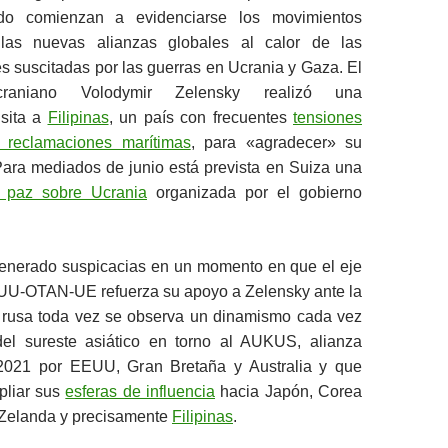
do comienzan a evidenciarse los movimientos
 las nuevas alianzas globales al calor de las
s suscitadas por las guerras en Ucrania y Gaza. El
craniano Volodymir Zelensky realizó una
isita a
Filipinas
, un país con frecuentes
tensiones
 reclamaciones marítimas
, para «agradecer» su
Para mediados de junio está prevista en Suiza una
e paz sobre Ucrania
organizada por el gobierno
 generado suspicacias en un momento en que el eje
EUU-OTAN-UE refuerza su apoyo a Zelensky ante la
ar rusa toda vez se observa un dinamismo cada vez
el sureste asiático en torno al AUKUS, alianza
2021 por EEUU, Gran Bretaña y Australia y que
pliar sus
esferas de influencia
hacia Japón, Corea
 Zelanda y precisamente
Filipinas
.