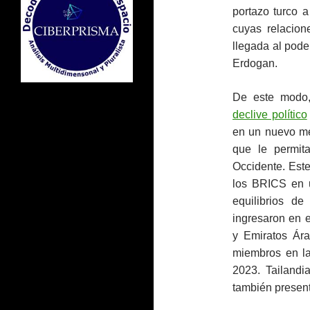
portazo turco a
cuyas relacio
llegada al pode
Erdogan.
De este modo,
declive político
en un nuevo me
que le permita
Occidente. Este
los BRICS en u
equilibrios d
ingresaron en e
y Emiratos Ár
miembros en la
2023. Tailandi
también present