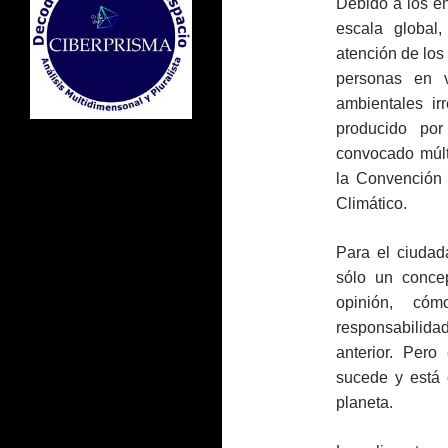
Debido a los e
escala global,
atención de los
personas en v
ambientales ir
producido por
convocado múlt
la Convención
Climático.
Para el ciudad
sólo un conce
opinión, cóm
responsabilida
anterior. Pero
sucede y está 
planeta.