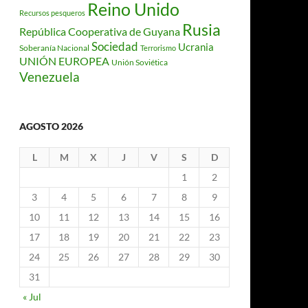
Reino Unido
Recursos pesqueros
Rusia
República Cooperativa de Guyana
Sociedad
Ucrania
Soberanía Nacional
Terrorismo
UNIÓN EUROPEA
Unión Soviética
Venezuela
AGOSTO 2026
L
M
X
J
V
S
D
1
2
3
4
5
6
7
8
9
10
11
12
13
14
15
16
17
18
19
20
21
22
23
24
25
26
27
28
29
30
31
« Jul