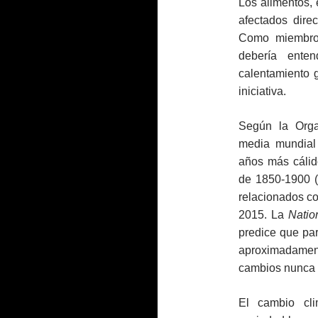
Los alimentos, 
afectados dire
Como miembros
debería ente
calentamiento 
iniciativa.
Según la Orga
media mundial
años más cálid
de 1850-1900 (
relacionados con
2015. La
Natio
predice que pa
aproximadament
cambios nunca v
El cambio cli