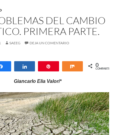
O
ROBLEMAS DEL CAMBIO
ICO. PRIMERA PARTE.
1
SAEEG
DEJA UN COMENTARIO
0
Compartir
Compartir
Pin
Compartir
COMPARTIR
Giancarlo Elia Valori*