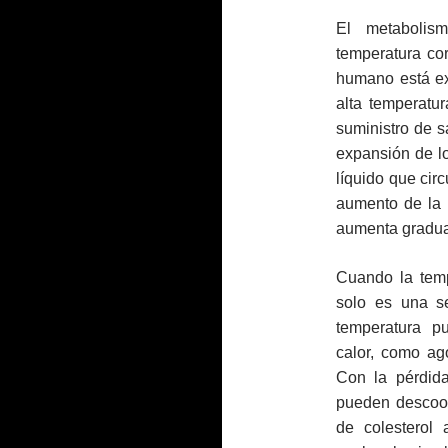
El metabolis
temperatura co
humano está e
alta temperatur
suministro de s
expansión de lo
líquido que cir
aumento de la 
aumenta gradua
Cuando la tem
solo es una s
temperatura p
calor, como ag
Con la pérdida
pueden descoor
de colesterol