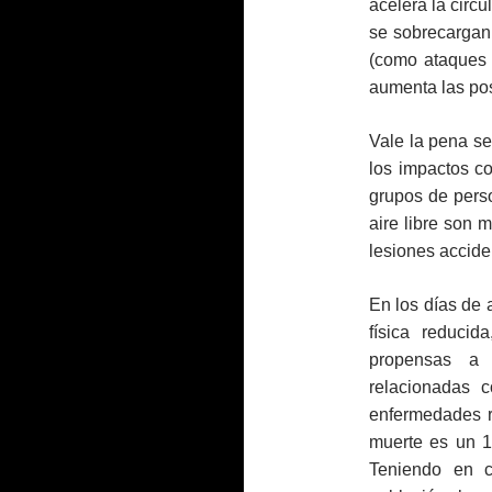
acelera la circ
se sobrecargan
(como ataques 
aumenta las pos
Vale la pena se
los impactos co
grupos de perso
aire libre son 
lesiones accide
En los días de 
física reduci
propensas a 
relacionadas c
enfermedades r
muerte es un 1
Teniendo en c