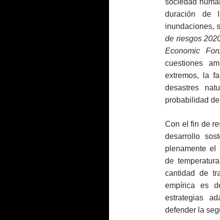
sociedad human
duración de 
inundaciones, s
de riesgos 202
Economic For
cuestiones am
extremos, la f
desastres nat
probabilidad de
Con el fin de re
desarrollo so
plenamente el 
de temperatura
cantidad de tr
empírica es d
estrategias a
defender la seg