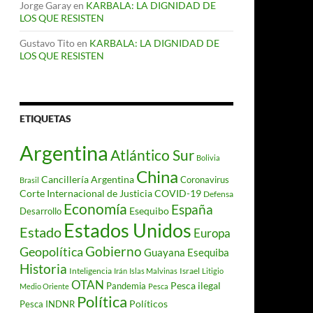
Jorge Garay
en
KARBALA: LA DIGNIDAD DE
LOS QUE RESISTEN
Gustavo Tito
en
KARBALA: LA DIGNIDAD DE
LOS QUE RESISTEN
ETIQUETAS
Argentina
Atlántico Sur
Bolivia
China
Cancillería Argentina
Coronavirus
Brasil
Corte Internacional de Justicia
COVID-19
Defensa
Economía
España
Desarrollo
Esequibo
Estados Unidos
Estado
Europa
Gobierno
Geopolítica
Guayana Esequiba
Historia
Inteligencia
Israel
Irán
Islas Malvinas
Litigio
OTAN
Pesca ilegal
Pandemia
Medio Oriente
Pesca
Política
Políticos
Pesca INDNR