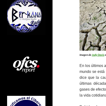
Imagen de
Jody Davis
En los últimos
mundo se está c
dice que la ca
últimas décad
gases de efecto
la vida cotidian