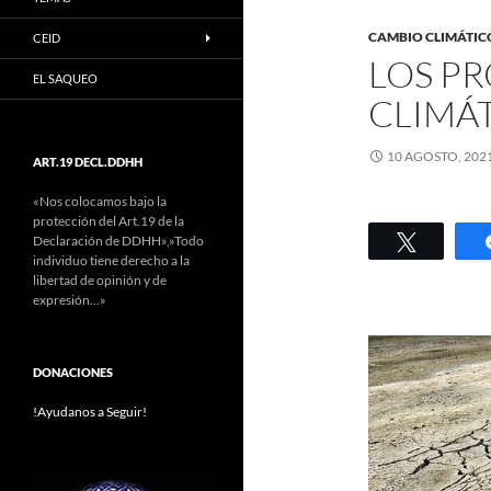
CAMBIO CLIMÁTIC
CEID
LOS P
EL SAQUEO
CLIMÁT
10 AGOSTO, 202
ART.19 DECL.DDHH
«Nos colocamos bajo la
protección del Art.19 de la
Twittear
Declaración de DDHH»,»Todo
individuo tiene derecho a la
libertad de opinión y de
expresión…»
DONACIONES
!Ayudanos a Seguir!