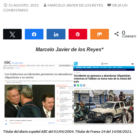
31 AGOSTO, 2021
MARCELO JAVIER DE LOS REYES
DEJA UN
COMENTARIO
0
Twittear
Compartir
Compartir
Pin
Compartir
COMPARTIR
Marcelo Javier de los Reyes*
Titular del diario español ABC del 01/04/2004. Titular de France 24 del 14/08/2021.