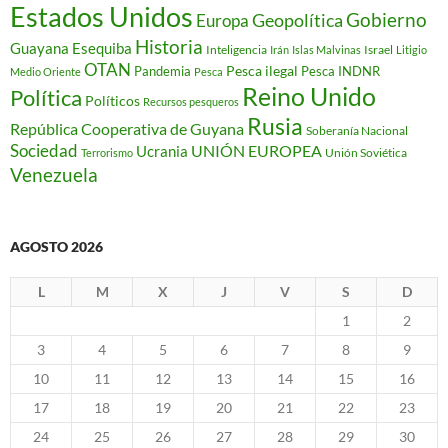
Estados Unidos
Gobierno
Geopolítica
Europa
Historia
Guayana Esequiba
Inteligencia
Israel
Irán
Islas Malvinas
Litigio
OTAN
Pesca ilegal
Pandemia
Pesca INDNR
Medio Oriente
Pesca
Reino Unido
Política
Políticos
Recursos pesqueros
Rusia
República Cooperativa de Guyana
Soberanía Nacional
Sociedad
Ucrania
UNIÓN EUROPEA
Unión Soviética
Terrorismo
Venezuela
AGOSTO 2026
L
M
X
J
V
S
D
1
2
3
4
5
6
7
8
9
10
11
12
13
14
15
16
17
18
19
20
21
22
23
24
25
26
27
28
29
30