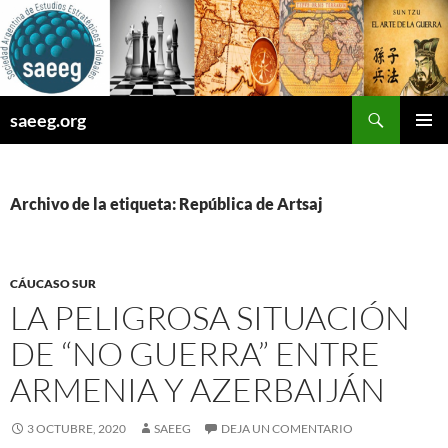
Saltar
al
contenido
Buscar
saeeg.org
MENÚ
PRINCI
Archivo de la etiqueta: República de Artsaj
CÁUCASO SUR
LA PELIGROSA SITUACIÓN
DE “NO GUERRA” ENTRE
ARMENIA Y AZERBAIJÁN
3 OCTUBRE, 2020
SAEEG
DEJA UN COMENTARIO