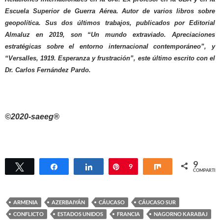
Escuela Superior de Guerra Aérea. Autor de varios libros sobre
geopolítica. Sus dos últimos trabajos, publicados por Editorial
Almaluz en 2019, son “Un mundo extraviado. Apreciaciones
estratégicas sobre el entorno internacional contemporáneo”, y
“Versalles, 1919. Esperanza y frustración”, este último escrito con el
Dr. Carlos Fernández Pardo.
©2020-saeeg®
9
Twittear
Compartir
Compartir
Pin
9
Compartir
COMPARTIR
ARMENIA
AZERBAIYÁN
CÁUCASO
CÁUCASO SUR
CONFLICTO
ESTADOS UNIDOS
FRANCIA
NAGORNO KARABAJ