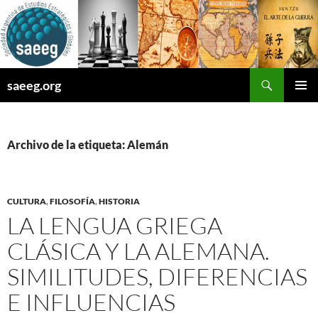
Saltar
al
contenido
Buscar
saeeg.org
MENÚ
PRINCI
Archivo de la etiqueta: Alemán
CULTURA
,
FILOSOFÍA
,
HISTORIA
LA LENGUA GRIEGA
CLÁSICA Y LA ALEMANA.
SIMILITUDES, DIFERENCIAS
E INFLUENCIAS