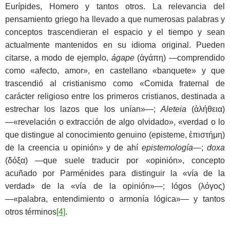
Eurípides, Homero y tantos otros. La relevancia del
pensamiento griego ha llevado a que numerosas palabras y
conceptos trascendieran el espacio y el tiempo y sean
actualmente mantenidos en su idioma original. Pueden
citarse, a modo de ejemplo,
ágape
(ἀγάπη) ―comprendido
como «afecto, amor», en castellano «banquete» y que
trascendió al cristianismo como «Comida fraternal de
carácter religioso entre los primeros cristianos, destinada a
estrechar los lazos que los unían»―;
Aleteia
(ἀλήθεια)
―«revelación o extracción de algo olvidado», «verdad o lo
que distingue al conocimiento genuino (episteme, ἐπιστήμη)
de la creencia u opinión» y de ahí
epistemología
―;
doxa
(δόξα) ―que suele traducir por «opinión», concepto
acuñado por Parménides para distinguir la «vía de la
verdad» de la «vía de la opinión»―; lógos (λόγος)
―«palabra, entendimiento o armonía lógica»― y tantos
otros términos
[4]
.