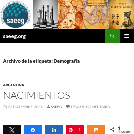
Saltar
al
contenido
Buscar
saeeg.org
MENÚ
PRINCI
Archivo de la etiqueta: Demografía
ARGENTINA
NACIMIENTOS
22 DICIEMBRE, 2021
SAEEG
DEJA UN COMENTARIO
1
Twittear
Compartir
Compartir
Pin
1
Compartir
COMPARTIR