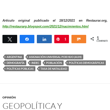
Artículo original publicado el 18/12/2021 en Restaurar.org,
http://restaurarg.blogspot.com/2021/12/nacimientos.html
1
Twittear
Compartir
Compartir
Pin
1
Compartir
COMPARTIR
ARGENTINA
ASIGNACIÓN UNIVERSAL POR HIJO (AUH)
DEMOGRAFÍA
INDEC
POBLACIÓN
POLÍTICAS DEMOGRÁFICAS
POLÍTICAS PÚBLICAS
TASA DE NATALIDAD
OPINIÓN
GEOPOLÍTICA Y