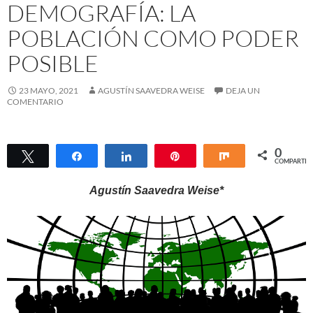
DEMOGRAFÍA: LA
POBLACIÓN COMO PODER
POSIBLE
23 MAYO, 2021
AGUSTÍN SAAVEDRA WEISE
DEJA UN
COMENTARIO
0
Twittear
Compartir
Compartir
Pin
Compartir
COMPARTIR
Agustín Saavedra Weise*