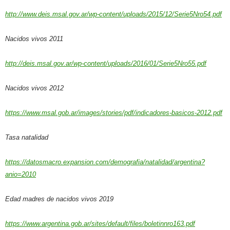
http://www.deis.msal.gov.ar/wp-content/uploads/2015/12/Serie5Nro54.pdf
Nacidos vivos 2011
http://deis.msal.gov.ar/wp-content/uploads/2016/01/Serie5Nro55.pdf
Nacidos vivos 2012
https://www.msal.gob.ar/images/stories/pdf/indicadores-basicos-2012.pdf
Tasa natalidad
https://datosmacro.expansion.com/demografia/natalidad/argentina?
anio=2010
Edad madres de nacidos vivos 2019
https://www.argentina.gob.ar/sites/default/files/boletinnro163.pdf