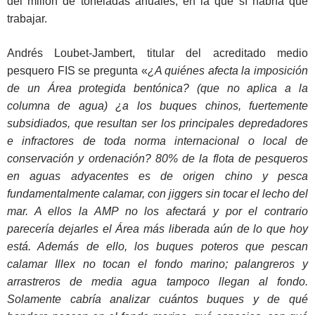
del millón de toneladas anuales, en la que sí habría que
trabajar.
Andrés Loubet-Jambert, titular del acreditado medio
pesquero FIS se pregunta «
¿A quiénes afecta la imposición
de un Área protegida bentónica? (que no aplica a la
columna de agua) ¿a los buques chinos, fuertemente
subsidiados, que resultan ser los principales depredadores
e infractores de toda norma internacional o local de
conservación y ordenación? 80% de la flota de pesqueros
en aguas adyacentes es de origen chino y pesca
fundamentalmente calamar, con jiggers sin tocar el lecho del
mar. A ellos la AMP no los afectará y por el contrario
parecería dejarles el Área más liberada aún de lo que hoy
está. Además de ello, los buques poteros que pescan
calamar Illex no tocan el fondo marino; palangreros y
arrastreros de media agua tampoco llegan al fondo.
Solamente cabría analizar cuántos buques y de qué