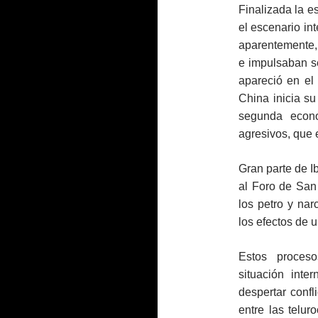
Finalizada la 
el escenario in
aparentemente,
e impulsaban s
apareció en el
China inicia s
segunda econ
agresivos, que 
Gran parte de I
al Foro de Sa
los petro y nar
los efectos de
Estos proces
situación inte
despertar conf
entre las telur