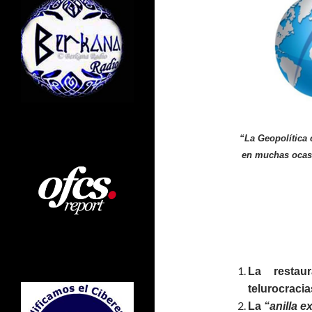
“La Geopolítica 
en muchas ocasi
La restaur
telurocracia
La
“anilla e