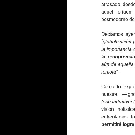
arrasado desde
aquel origen
posmoderno de c
Decíamos aye
´globalización
la importancia
la
comprensió
aún de aquella
remota”.
Como lo expre
nuestra —igno
“encuadramiento
visión holíst
enfrentamos l
permitirá logra