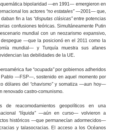
esquemática bipolaridad —en 1991— emergieron en
ternacional los actores
“no estatales”
—2001— que,
 daban fin a las
“disputas clásicas”
entre potencias
erias confusiones teóricas. Simultáneamente Putin
 escenario mundial con un neozarismo expansivo,
u despegue —que la posicionó en el 2011 como la
omía mundial— y Turquía muestra sus afanes
evidencian las debilidades de la UE.
beroamérica fue “
ocupada”
por gobiernos adheridos
n Pablo —FSP—, sostenido en aquel momento por
co dólares del
“chavismo”
y somatiza —aun hoy—
 un renovado castro-comunismo.
os de reacomodamientos geopolíticos en una
rnacional
“líquida”
—aún en curso— volvieron a
lictos históricos —que permanecían adormecidos—
ocracias y talasocracias. El acceso a los Océanos