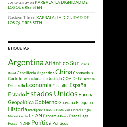
Jorge Garay
en
KARBALA: LA DIGNIDAD DE
LOS QUE RESISTEN
Gustavo Tito
en
KARBALA: LA DIGNIDAD DE
LOS QUE RESISTEN
ETIQUETAS
Argentina
Atlántico Sur
Bolivia
China
Cancillería Argentina
Coronavirus
Brasil
Corte Internacional de Justicia
COVID-19
Defensa
Economía
España
Desarrollo
Esequibo
Estados Unidos
Estado
Europa
Gobierno
Geopolítica
Guayana Esequiba
Historia
Inteligencia
Israel
Irán
Islas Malvinas
Litigio
OTAN
Pesca ilegal
Pandemia
Medio Oriente
Pesca
Política
Políticos
Pesca INDNR