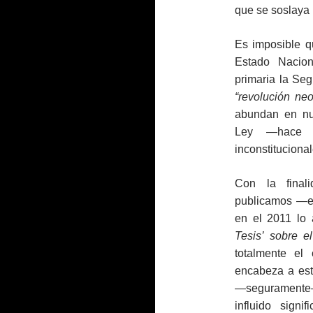
que se soslaya 
Es imposible q
Estado Nacio
primaria la Seg
“revolución neo
abundan en nue
Ley —hace 
inconstituciona
Con la final
publicamos —e
en el 2011 lo 
Tesis’ sobre e
totalmente el
encabeza a este
—seguramente—
influido signi