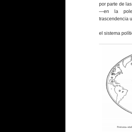
por parte de la
—en la pole
trascendencia u
el sistema polít