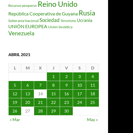
Reino Unido
Recursos pesqueros
Rusia
República Cooperativa de Guyana
Sociedad
Ucrania
Soberanía Nacional
Terrorismo
UNIÓN EUROPEA
Unión Soviética
Venezuela
ABRIL 2021
L
M
X
J
V
S
D
1
2
3
4
5
6
7
8
9
10
11
12
13
14
15
16
17
18
19
20
21
22
23
24
25
26
27
28
29
30
« Mar
May »