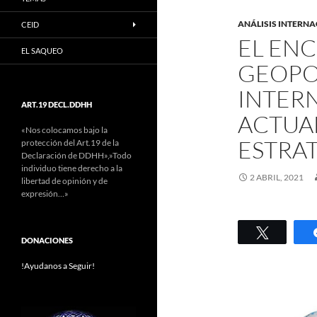
ANÁLISIS INTERN
CEID
EL EN
EL SAQUEO
GEOPO
INTER
ART.19 DECL.DDHH
ACTUA
«Nos colocamos bajo la
ESTRA
protección del Art.19 de la
Declaración de DDHH»,»Todo
individuo tiene derecho a la
2 ABRIL, 2021
libertad de opinión y de
expresión…»
Twittear
DONACIONES
!Ayudanos a Seguir!