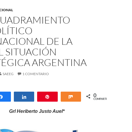
ACIONAL
CUADRAMIENTO
LÍTICO
NACIONAL DE LA
L SITUACIÓN
TÉGICA ARGENTINA
SAEEG
1 COMENTARIO
0
Compartir
Compartir
Pin
Compartir
COMPARTIR
Grl Heriberto Justo Auel*