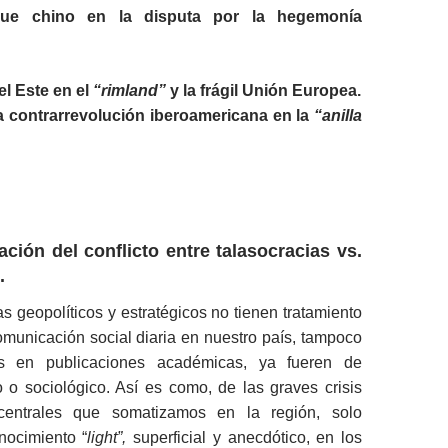
gue chino en la disputa por la hegemonía
l Este en el
“rimland”
y la frágil Unión Europea.
a contrarrevolución iberoamericana en la
“anilla
ación del conflicto entre talasocracias vs.
.
as geopolíticos y estratégicos no tienen tratamiento
omunicación social diaria en nuestro país, tampoco
s en publicaciones académicas, ya fueren de
co o sociológico. Así es como, de las graves crisis
s centrales que somatizamos en la región, solo
ocimiento “
light”,
superficial y anecdótico, en los