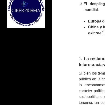
El desplie
mundial.
Europa de
China y l
externa”.
1. La restaur
telurocracias
Si bien los tem
público en la c
lo encontramo
carácter políti
sociopolítica
tenemos un con