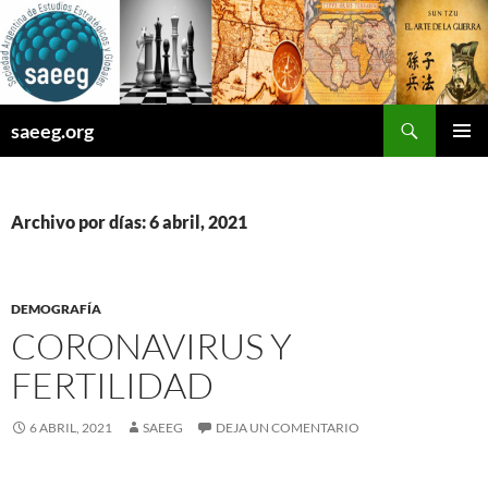
Saltar
al
contenido
Buscar
saeeg.org
MENÚ
PRINCI
Archivo por días: 6 abril, 2021
DEMOGRAFÍA
CORONAVIRUS Y
FERTILIDAD
6 ABRIL, 2021
SAEEG
DEJA UN COMENTARIO