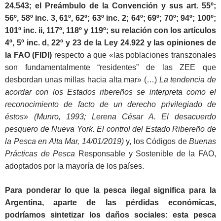
24.543; el Preámbulo de la Convención y sus art. 55º;
56º, 58º inc. 3, 61º, 62º; 63º inc. 2; 64º; 69º; 70º; 94º; 100º;
101º inc. ii, 117º, 118º y 119º; su relación con los artículos
4º, 5º inc. d, 22º y 23 de la Ley 24.922 y las opiniones de
la FAO (FIDI)
respecto a que «las poblaciones transzonales
son fundamentalmente “residentes” de las ZEE que
desbordan unas millas hacia alta mar» (…)
La tendencia de
acordar con los Estados ribereños se interpreta como el
reconocimiento de facto de un derecho privilegiado de
éstos»
(Munro, 1993; Lerena César A. El desacuerdo
pesquero de Nueva York. El control del Estado Ribereño de
la Pesca en Alta Mar, 14/01/2019)
y, los Códigos de
Buenas
Prácticas de Pesca
Responsable y Sostenible de la FAO,
adoptados por la mayoría de los países.
Para ponderar lo que la pesca ilegal significa para la
Argentina, aparte de las pérdidas económicas,
podríamos sintetizar los daños sociales: esta pesca