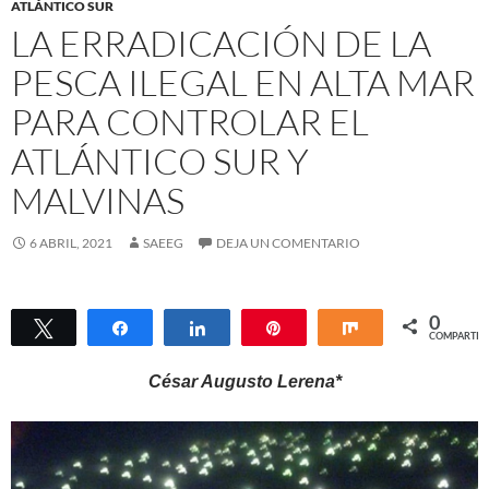
ATLÁNTICO SUR
LA ERRADICACIÓN DE LA
PESCA ILEGAL EN ALTA MAR
PARA CONTROLAR EL
ATLÁNTICO SUR Y
MALVINAS
6 ABRIL, 2021
SAEEG
DEJA UN COMENTARIO
0
Twittear
Compartir
Compartir
Pin
Compartir
COMPARTIR
César Augusto Lerena*