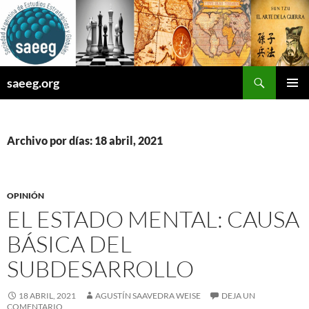
Saltar
al
contenido
Buscar
saeeg.org
MENÚ
PRINCI
Archivo por días: 18 abril, 2021
OPINIÓN
EL ESTADO MENTAL: CAUSA
BÁSICA DEL
SUBDESARROLLO
18 ABRIL, 2021
AGUSTÍN SAAVEDRA WEISE
DEJA UN
COMENTARIO