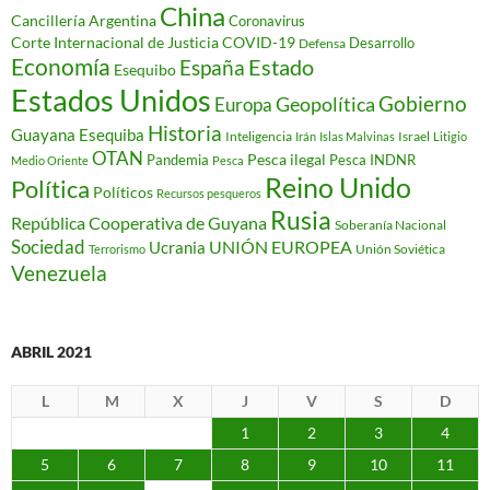
China
Cancillería Argentina
Coronavirus
Corte Internacional de Justicia
COVID-19
Desarrollo
Defensa
Economía
Estado
España
Esequibo
Estados Unidos
Gobierno
Geopolítica
Europa
Historia
Guayana Esequiba
Inteligencia
Israel
Irán
Islas Malvinas
Litigio
OTAN
Pesca ilegal
Pandemia
Pesca INDNR
Medio Oriente
Pesca
Reino Unido
Política
Políticos
Recursos pesqueros
Rusia
República Cooperativa de Guyana
Soberanía Nacional
Sociedad
Ucrania
UNIÓN EUROPEA
Unión Soviética
Terrorismo
Venezuela
ABRIL 2021
L
M
X
J
V
S
D
1
2
3
4
5
6
7
8
9
10
11