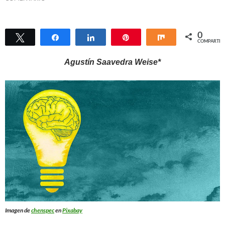
0
Twittear
Compartir
Compartir
Pin
Compartir
COMPARTIR
Agustín Saavedra Weise*
Imagen de
chenspec
en
Pixabay