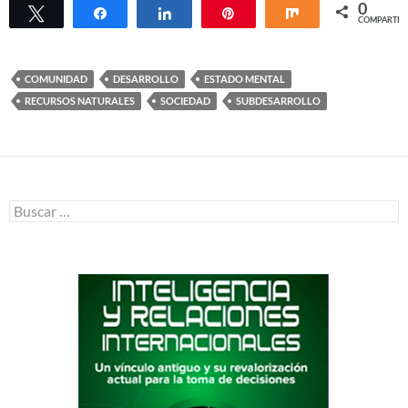
0
Twittear
Compartir
Compartir
Pin
Compartir
COMPARTIR
COMUNIDAD
DESARROLLO
ESTADO MENTAL
RECURSOS NATURALES
SOCIEDAD
SUBDESARROLLO
Buscar: