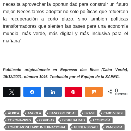
necesita aprovechar la oportunidad para construir un futuro
mejor. Necesitamos adoptar no solo políticas que refuercen
la recuperación a corto plazo, sino también políticas
transformadoras que sienten las bases para una economía
mundial más verde, más digital y más inclusiva para el
mañana”.
Publicado originalmente en Expresso das Ilhas (Cabo Verde),
15/12/2021, número 1046. Traducido por el Equipo de la SAEEG.
0
Twittear
Compartir
Compartir
Pin
Compartir
COMPARTIR
ÁFRICA
ANGOLA
BANCO MUNDIAL
BRASIL
CABO VERDE
CORONAVIRUS
COVID-19
DESIGUALDAD
ECONOMÍA
FONDO MONETARIO INTERNACIONAL
GUINEA BISSAU
PANDEMIA