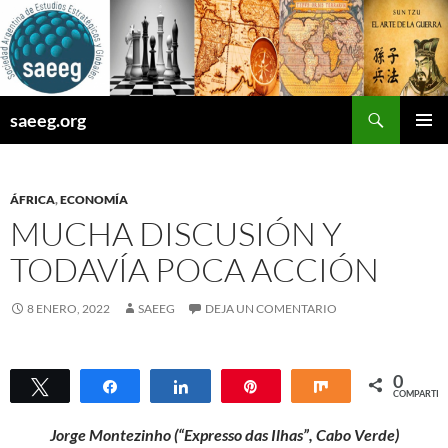
Saltar
al
contenido
Buscar
saeeg.org
MENÚ
PRINCI
ÁFRICA
,
ECONOMÍA
MUCHA DISCUSIÓN Y
TODAVÍA POCA ACCIÓN
8 ENERO, 2022
SAEEG
DEJA UN COMENTARIO
0
Twittear
Compartir
Compartir
Pin
Compartir
COMPARTIR
Jorge Montezinho (“Expresso das Ilhas”, Cabo Verde)