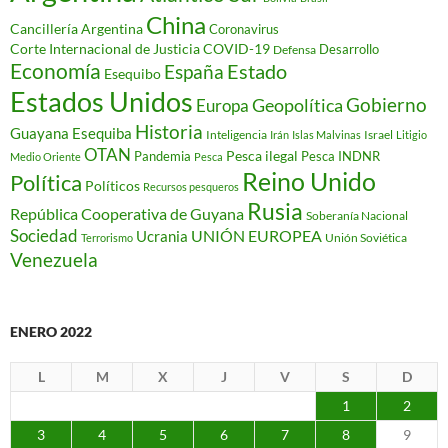
China
Cancillería Argentina
Coronavirus
Corte Internacional de Justicia
COVID-19
Desarrollo
Defensa
Economía
Estado
España
Esequibo
Estados Unidos
Gobierno
Geopolítica
Europa
Historia
Guayana Esequiba
Inteligencia
Israel
Irán
Islas Malvinas
Litigio
OTAN
Pesca ilegal
Pandemia
Pesca INDNR
Medio Oriente
Pesca
Reino Unido
Política
Políticos
Recursos pesqueros
Rusia
República Cooperativa de Guyana
Soberanía Nacional
Sociedad
Ucrania
UNIÓN EUROPEA
Unión Soviética
Terrorismo
Venezuela
ENERO 2022
L
M
X
J
V
S
D
1
2
3
4
5
6
7
8
9