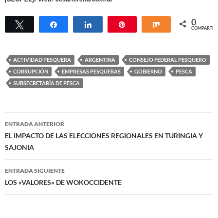
0
Twittear
Compartir
Compartir
Pin
Compartir
COMPARTIR
ACTIVIDAD PESQUERA
ARGENTINA
CONSEJO FEDERAL PESQUERO
CORRUPCIÓN
EMPRESAS PESQUERAS
GOBIERNO
PESCA
SUBSECRETARÍA DE PESCA
Navegación
ENTRADA ANTERIOR
de
EL IMPACTO DE LAS ELECCIONES REGIONALES EN TURINGIA Y
SAJONIA
entradas
ENTRADA SIGUIENTE
LOS «VALORES» DE WOKOCCIDENTE