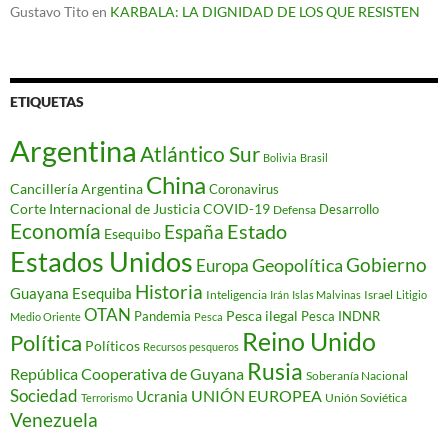
Gustavo Tito
en
KARBALA: LA DIGNIDAD DE LOS QUE RESISTEN
ETIQUETAS
Argentina
Atlántico Sur
Bolivia
Brasil
China
Cancillería Argentina
Coronavirus
Corte Internacional de Justicia
COVID-19
Desarrollo
Defensa
Economía
Estado
España
Esequibo
Estados Unidos
Gobierno
Geopolítica
Europa
Historia
Guayana Esequiba
Inteligencia
Israel
Irán
Islas Malvinas
Litigio
OTAN
Pesca ilegal
Pandemia
Pesca INDNR
Medio Oriente
Pesca
Reino Unido
Política
Políticos
Recursos pesqueros
Rusia
República Cooperativa de Guyana
Soberanía Nacional
Sociedad
Ucrania
UNIÓN EUROPEA
Unión Soviética
Terrorismo
Venezuela