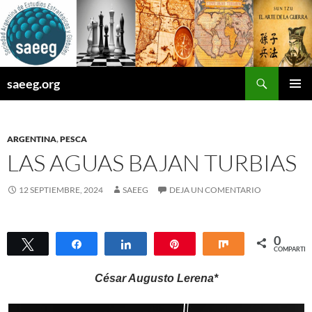
Saltar
al
contenido
Buscar
saeeg.org
MENÚ
PRINCI
ARGENTINA
,
PESCA
LAS AGUAS BAJAN TURBIAS
12 SEPTIEMBRE, 2024
SAEEG
DEJA UN COMENTARIO
0
Twittear
Compartir
Compartir
Pin
Compartir
COMPARTIR
César Augusto Lerena*