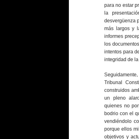
para no estar 
la presentaci
desvergüenza po
más largos y l
informes precep
los documentos 
intentos para d
integridad de la
Seguidamente,
Tribunal Const
construidos am
un pleno alard
quienes no pon
bodrio con el 
vendiéndolo c
porque ellos mi
objetivos y act