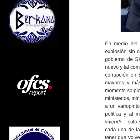
En medio del i
explosión sin c
gobierno de S
nuevo y tal com
corrupción en
mayores y más
momento salpica
ministerios, mi
a un variopinto
política y al
vivendi
― solo s
cada una de la
tener que volve