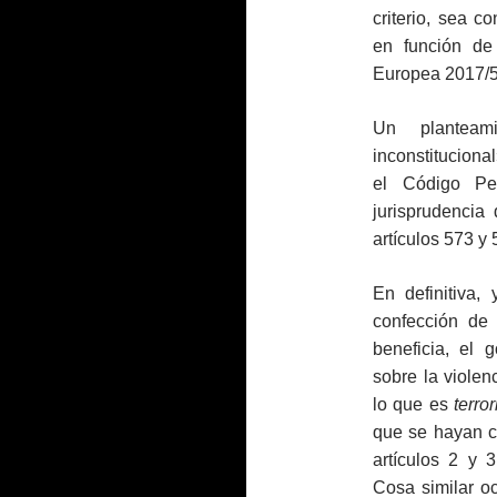
criterio, sea c
en función de
Europea 2017/541
Un plantea
inconstituciona
el Código Pe
jurisprudencia
artículos 573 y 
En definitiva,
confección de
beneficia, el 
sobre la violen
lo que es
terro
que se hayan c
artículos 2 y
Cosa similar ocu