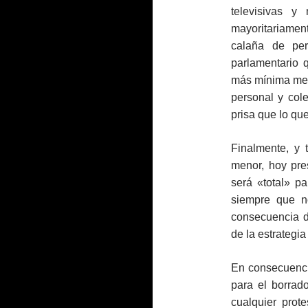
televisivas y
mayoritariamen
calaña de pe
parlamentario q
más mínima mel
personal y col
prisa que lo q
Finalmente, y 
menor, hoy pre
será «total» pa
siempre que n
consecuencia d
de la estrategia 
En consecuenci
para el borrado
cualquier prot