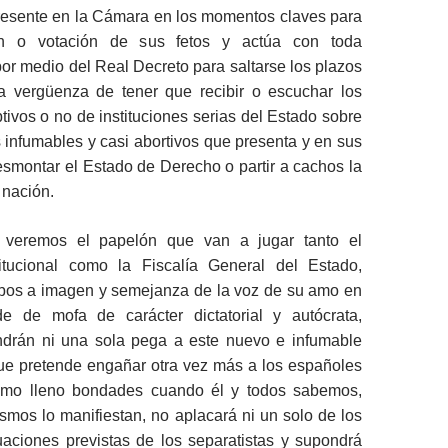
presente en la Cámara en los momentos claves para
ón o votación de sus fetos y actúa con toda
r medio del Real Decreto para saltarse los plazos
a vergüenza de tener que recibir o escuchar los
tivos o no de instituciones serias del Estado sobre
infumables y casi abortivos que presenta y en sus
esmontar el Estado de Derecho o partir a cachos la
 nación.
 veremos el papelón que van a jugar tanto el
itucional como la Fiscalía General del Estado,
bos a imagen y semejanza de la voz de su amo en
e de mofa de carácter dictatorial y autócrata,
drán ni una sola pega a este nuevo e infumable
que pretende engañar otra vez más a los españoles
omo lleno bondades cuando él y todos sabemos,
smos lo manifiestan, no aplacará ni un solo de los
uaciones previstas de los separatistas y supondrá