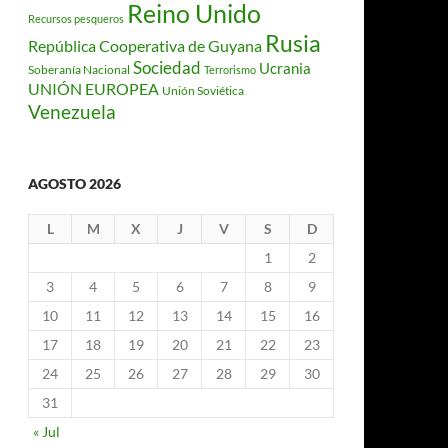
Reino Unido
Recursos pesqueros
Rusia
República Cooperativa de Guyana
Sociedad
Ucrania
Soberanía Nacional
Terrorismo
UNIÓN EUROPEA
Unión Soviética
Venezuela
AGOSTO 2026
L
M
X
J
V
S
D
1
2
3
4
5
6
7
8
9
10
11
12
13
14
15
16
17
18
19
20
21
22
23
24
25
26
27
28
29
30
31
« Jul