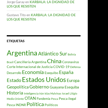
Jorge Garay
en
KARBALA: LA DIGNIDAD DE
LOS QUE RESISTEN
Gustavo Tito
en
KARBALA: LA DIGNIDAD DE
LOS QUE RESISTEN
ETIQUETAS
Argentina
Atlántico Sur
Bolivia
China
Cancillería Argentina
Coronavirus
Brasil
Corte Internacional de Justicia
COVID-19
Defensa
Economía
España
Desarrollo
Esequibo
Estados Unidos
Estado
Europa
Gobierno
Geopolítica
Guayana Esequiba
Historia
Inteligencia
Israel
Irán
Islas Malvinas
Litigio
OTAN
Pesca ilegal
Pandemia
Medio Oriente
Pesca
Política
Políticos
Pesca INDNR