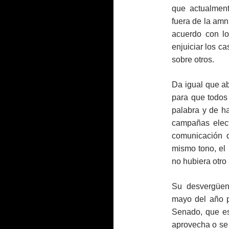
que actualmen
fuera de la amn
acuerdo con l
enjuiciar los c
sobre otros.
Da igual que ab
para que todos
palabra y de ha
campañas elect
comunicación d
mismo tono, el 
no hubiera otro
Su desvergüen
mayo del año p
Senado, que es
aprovecha o se 