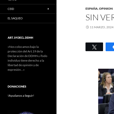
ESPAÑA
,
OPINION
CEID
SIN V
EL SAQUEO
11 MARZO, 2024
ART.19 DECL.DDHH
Twittear
«Nos colocamos bajo la
protección del Art.19 de la
Declaración de DDHH»,»Todo
individuo tiene derecho a la
libertad de opinión y de
expresión…»
DONACIONES
!Ayudanos a Seguir!