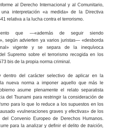
onforme al Derecho Internacional y al Comunitario,
 una interpretación «a medida» de la Directiva
 relativa a la lucha contra el terrorismo.
miento que ―«además de seguir siendo
l», según advierten ya varios juristas― «desborda
nal» vigente y se separa de la inequívoca
 del Supremo sobre el terrorismo recogida en los
573 bis de la propia norma criminal.
 y dentro del carácter selectivo de aplicar en la
 la nueva norma a imponer aquello que más le
gobierno asume plenamente el relato separatista
cia del Tsunami para restringir la consideración de
rismo
para lo que lo reduce a los supuestos en los
ausado «vulneraciones graves y efectivas» de los
 3 del Convenio Europeo de Derechos Humanos.
rre para la analizar y definir el delito de
traición,