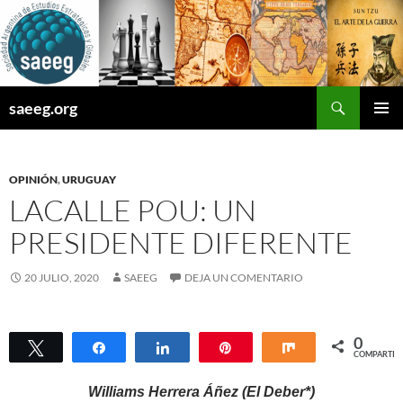
Saltar
al
contenido
Buscar
saeeg.org
MENÚ
PRINCI
OPINIÓN
,
URUGUAY
LACALLE POU: UN
PRESIDENTE DIFERENTE
20 JULIO, 2020
SAEEG
DEJA UN COMENTARIO
0
Twittear
Compartir
Compartir
Pin
Compartir
COMPARTIR
Williams Herrera Áñez (El Deber*)