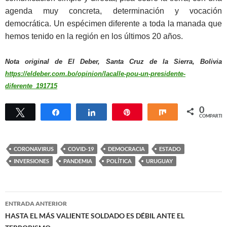
agenda muy concreta, determinación y vocación
democrática. Un espécimen diferente a toda la manada que
hemos tenido en la región en los últimos 20 años.
Nota original de El Deber, Santa Cruz de la Sierra, Bolivia
https://eldeber.com.bo/opinion/lacalle-pou-un-presidente-
diferente_191715
0
Twittear
Compartir
Compartir
Pin
Compartir
COMPARTIR
CORONAVIRUS
COVID-19
DEMOCRACIA
ESTADO
INVERSIONES
PANDEMIA
POLÍTICA
URUGUAY
Navegación
ENTRADA ANTERIOR
de
HASTA EL MÁS VALIENTE SOLDADO ES DÉBIL ANTE EL