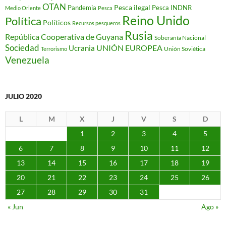
OTAN
Pesca ilegal
Pandemia
Pesca INDNR
Medio Oriente
Pesca
Reino Unido
Política
Políticos
Recursos pesqueros
Rusia
República Cooperativa de Guyana
Soberanía Nacional
Sociedad
Ucrania
UNIÓN EUROPEA
Unión Soviética
Terrorismo
Venezuela
JULIO 2020
L
M
X
J
V
S
D
1
2
3
4
5
6
7
8
9
10
11
12
13
14
15
16
17
18
19
20
21
22
23
24
25
26
27
28
29
30
31
« Jun
Ago »