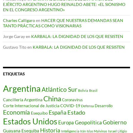
EJÉRCITO ARGENTINO HUGO REINALDO ABETE: «EL SIONISMO
EN EL CONGRESO ARGENTINO»
Charles Calligaro
en
HACER QUE NUESTRAS DEMANDAS SEAN
TANTO PRÁCTICAS COMO VISIONARIAS
Jorge Garay
en
KARBALA: LA DIGNIDAD DE LOS QUE RESISTEN
Gustavo Tito
en
KARBALA: LA DIGNIDAD DE LOS QUE RESISTEN
ETIQUETAS
Argentina
Atlántico Sur
Bolivia
Brasil
China
Cancillería Argentina
Coronavirus
Corte Internacional de Justicia
COVID-19
Desarrollo
Defensa
Economía
Estado
España
Esequibo
Estados Unidos
Gobierno
Geopolítica
Europa
Historia
Guayana Esequiba
Inteligencia
Israel
Irán
Islas Malvinas
Litigio